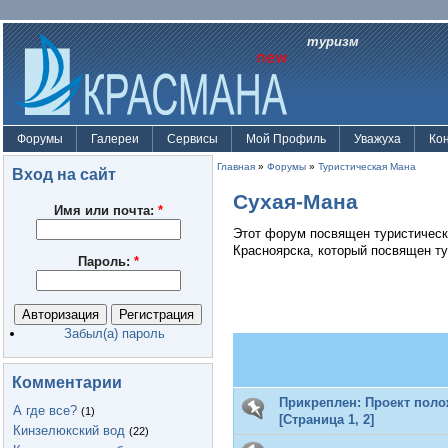
туризм
Форумы
Галереи
Сервисы
Мой Профиль
Уважуха
Ко
Главная
»
Форумы
»
Туристическая Мана
Вход на сайт
Сухая-Мана
Имя или почта:
*
Этот форум посвящен туристическ
Красноярска, который посвящен ту
Пароль:
*
Забыл(а) пароль
Комментарии
Прикреплен:
Проект поло
А где все?
(1)
[Страница
1
,
2
]
Кинзелюкский вод
(22)