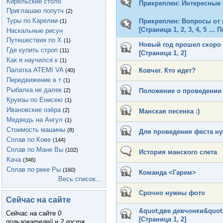
Кирельские столб
Прикреплен:
Интересные 
Приглашаю попутч
(2)
Туры по Карелии
Прикреплен:
Вопросы от 
(1)
[Страница
1
,
2
,
3
,
4
,
5
…
П
Наскальные рисун
Путешествия по Х
(1)
Новый год прошел скоро
Где купить строп
(11)
[Страница
1
,
2
]
Как я научился к
(1)
Палатка ATEMI VA
Ковчег. Кто идет?
(40)
Передвижение в т
(1)
Рыбалка не далек
(2)
Положение о проведении
Круизы по Енисею
(1)
Ивановские озёра
(2)
Манская песенка :)
Медведь на Ангул
(1)
Стоимость машины
(8)
Для проведения феста ну
Сплав по Кове
(144)
Сплав по Мане Вы
(102)
История манского слета
Кача
(346)
Сплав по реке Ры
(160)
Команда <Гарем>
Весь список...
Срочно нужны фото
Сейчас на сайте
&quot;две девчонки&quot
Сейчас на сайте
0
[Страница
1
,
2
]
пользователей
и
2 гостя
.