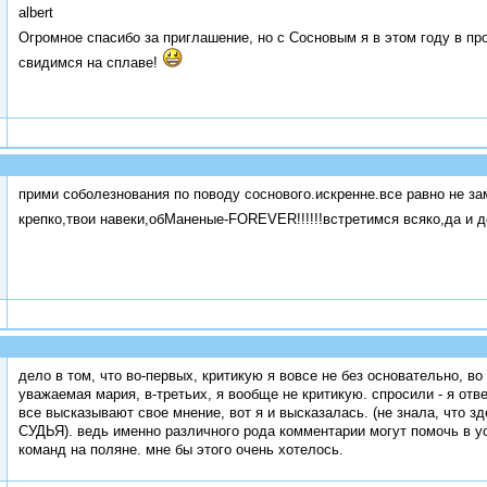
albert
Огромное спасибо за приглашение, но с Сосновым я в этом году в пр
свидимся на сплаве!
прими соболезнования по поводу соснового.искренне.все равно не з
крепко,твои навеки,обМаненые-FOREVER!!!!!!встретимся всяко,да и 
дело в том, что во-первых, критикую я вовсе не без основательно, во
уважаемая мария, в-третьих, я вообще не критикую. спросили - я отв
все высказывают свое мнение, вот я и высказалась. (не знала, что 
СУДЬЯ). ведь именно различного рода комментарии могут помочь в 
команд на поляне. мне бы этого очень хотелось.