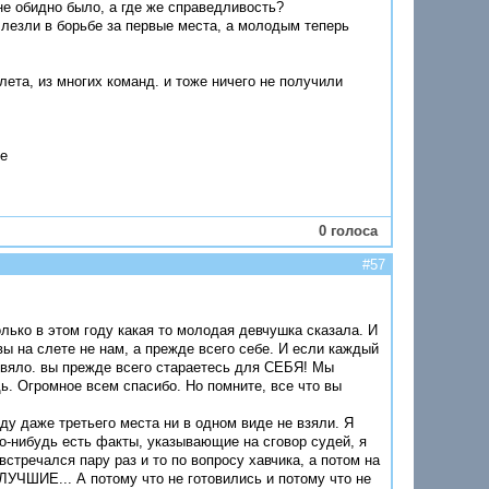
не обидно было, а где же справедливость?
 лезли в борьбе за первые места, а молодым теперь
лета, из многих команд. и тоже ничего не получили
ее
0 голоса
#57
ько в этом году какая то молодая девчушка сказала. И
вы на слете не нам, а прежде всего себе. И если каждый
 и вяло. вы прежде всего стараетесь для СЕБЯ! Мы
. Огромное всем спасибо. Но помните, все что вы
у даже третьего места ни в одном виде не взяли. Я
го-нибудь есть факты, указывающие на сговор судей, я
встречался пару раз и то по вопросу хавчика, а потом на
ИЕ... А потому что не готовились и потому что не