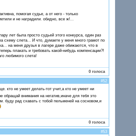
тивна, помогая судье, а от него - только
етили и не наградили. обидно, все ж!...
пару лет была просто судьей этого конкурса, один раз
а схему слета... И что, думаете у меня много грамот по
ка... на меня друзья в лагере даже обижаются, что в
 теперь плакать и требовать какой-нибудь компенсации?!
аго любимого слета!
0 голоса
#52
е. кто не умеет делать-тот учит,а кто не умеет ни
е обращай внимания на негатив,иначе для тебя это
ом. буду рад схавать с тобой пельменей на сосновом,и
0 голоса
#53