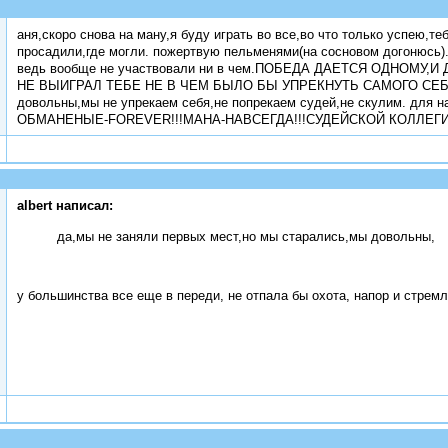
аня,скоро снова на ману,я буду играть во все,во что только успею,т
просадили,где могли. пожертвую пельменями(на сосновом догонюсь
ведь вообще не участвовали ни в чем.ПОБЕДА ДАЕТСЯ ОДНОМУ
НЕ ВЫИГРАЛ ТЕБЕ НЕ В ЧЕМ БЫЛО БЫ УПРЕКНУТЬ САМОГО СЕБЯ! д
довольны,мы не упрекаем себя,не попрекаем судей,не скулим. для 
ОБМАНЕНЫЕ-FOREVER!!!МАНА-НАВСЕГДА!!!СУДЕЙСКОЙ КОЛЛЕГИИ
albert написал:
да,мы не заняли первых мест,но мы старались,мы довольны,
у большинства все еще в переди, не отпала бы охота, напор и стрем