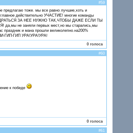
#59
ебе предлагаю тоже. мы все равно лучшие,хоть и
).главное действительно УЧАСТИЕ! многие команды
,И ДРАТЬСЯ ЗА НЕЕ НУЖНО ТАК,ЧТОБЫ ДАЖЕ ЕСЛИ ТЫ
а,мы не заняли первых мест,но мы старались,мы
нас праздник и мана прошли великолепно.на200%
-ГИП-ГИП УРА!УРА!УРА!
0 голоса
#60
ление к победе
0 голоса
#61