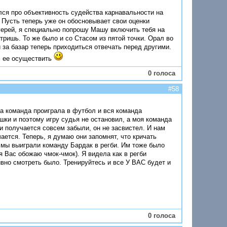
ся про объективность судейства карнавальности на
 Пусть теперь уже он обосновывает свои оценки
герей, я специально попрошу Машу включить тебя на
ришь. То же было и со Стасом из пятой точки. Орал во
 за базар теперь приходиться отвечать перед другими.
л ее осуществить
0 голоса
#58
а команда проиграла в футбол и вся команда
шки и поэтому игру судья не остановил, а моя команда
и получается совсем забыли, он не засвистел. И нам
ается. Теперь, я думаю они запомнят, что кричать
 мы выиграли команду Бардак в регби. Им тоже было
я Вас обожаю чмок-чмок). Я видела как в регби
тивно смотреть было. Тренируйтесь и все У ВАС будет и
0 голоса