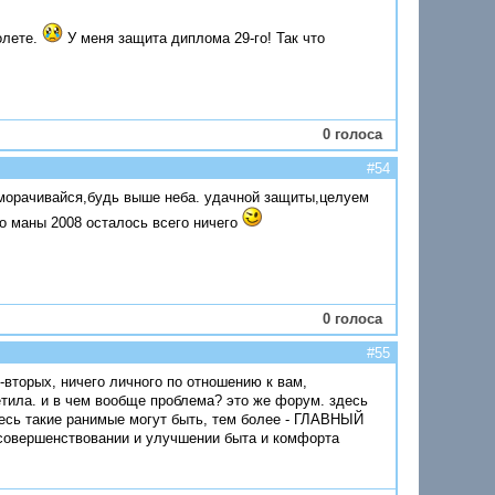
олете.
У меня защита диплома 29-го! Так что
0 голоса
#54
аморачивайся,будь выше неба. удачной защиты,целуем
до маны 2008 осталось всего ничего
0 голоса
#55
 -вторых, ничего личного по отношению к вам,
етила. и в чем вообще проблема? это же форум. здесь
здесь такие ранимые могут быть, тем более - ГЛАВНЫЙ
усовершенствовании и улучшении быта и комфорта