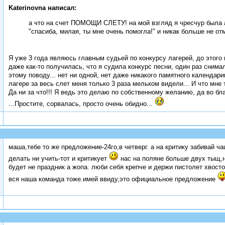
Katerinovna написал:
а что на счет ПОМОЩИ СЛЕТУ! на мой взгляд я чресчур была ак
"спасиба, милая, ты мне очень помогла!" и никак больше не отм
Я уже 3 года являюсь главным судьей по конкурсу лагерей, до этого 
даже как-то получилась, что я судила конкурс песни, один раз снимал
этому поводу... нет ни одной, нет даже никакого памятного календари
лагере за весь слет меня только 3 раза мельком видели... И что мне
Да ни за что!!! Я ведь это делаю по собственному желанию, да во бл
...Простите, сорвалась, просто очень обидно...
маша,тебе то же предложение-24го,в четверг. а на критику забивай чащ
делать ни учить-тот и критикует
нас на поляне больше двух тыщ,н
будет не праздник а жопа. люби себя крепче и держи пистолет хвост
вся наша команда тоже.имей ввиду,это официальное предложение