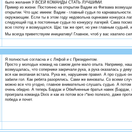
было желания У ВСЕЙ КОМАНДЫ СТАТЬ ЛУЧШИМИ.
Пример из жизни. Постоянно на открытии Вадим из Фигвама возмущал
открытии. Что щас имеем: Вадим - главный судья по карнавальности.
окружающим. Если ты в этом году недовольна оценками конкурса ла
следующий год в постоянные судьи по конкурсу лагерей. Сама посмот
всю глотку и возмущался. Щас так же орет, но уже главным судьей, и
Мы всегда приветствуем инициативу! Главное, чтоб у вас хватило си
Я полностью согласна и с Ляфой и с Президентом.
Просто у молодых команд на самом деле мало опыта. Например, наш
возмущалась, что соперники закричали рука, а рука оказалась у деву
вся как вкопаная встала. Рука же, нарушение правил. А про судью он
забили гол. Как ребята разорялись. Сами же виноваты. Со всеми случ
можно все что угодно, главное внимательно слушать судью. А потом
очень обидно. А теперь Бардак и ОбмАненные братья навек (Бардак, 
проиграла команда Dixis и как из потом все г*вно полезло, даже про
победа и почет.