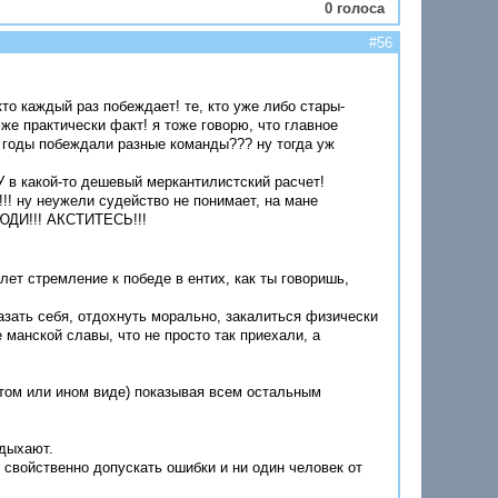
0 голоса
#56
кто каждый раз побеждает! те, кто уже либо стары-
 же практически факт! я тоже говорю, что главное
ые годы побеждали разные команды??? ну тогда уж
У в какой-то дешевый меркантилистский расчет!
!! ну неужели судейство не понимает, на мане
 ЛЮДИ!!! АКСТИТЕСЬ!!!
ет стремление к победе в ентих, как ты говоришь,
казать себя, отдохнуть морально, закалиться физически
е манской славы, что не просто так приехали, а
 том или ином виде) показывая всем остальным
тдыхают.
 свойственно допускать ошибки и ни один человек от