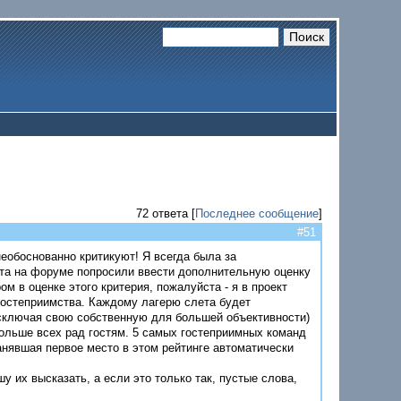
72 ответа [
Последнее сообщение
]
#51
еобоснованно критикуют! Я всегда была за
ята на форуме попросили ввести дополнительную оценку
м в оценке этого критерия, пожалуйста - я в проект
гостеприимства. Каждому лагерю слета будет
сключая свою собственную для большей объективности)
ольше всех рад гостям. 5 самых гостеприимных команд
анявшая первое место в этом рейтинге автоматически
у их высказать, а если это только так, пустые слова,