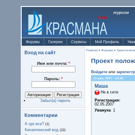
туризм
Форумы
Галереи
Сервисы
Мой Профиль
Ува
Главная
»
Форумы
»
Туристическ
Вход на сайт
Проект поло
Имя или почта:
*
Войдите
или
зарегист
Пароль:
*
13 мая, 2007 - 14:45
Маша
Не в сети
Регистрация:
Забыл(а) пароль
02.05.2007
Уважуха
: 1
Комментарии
А где все?
(1)
Кинзелюкский вод
(22)