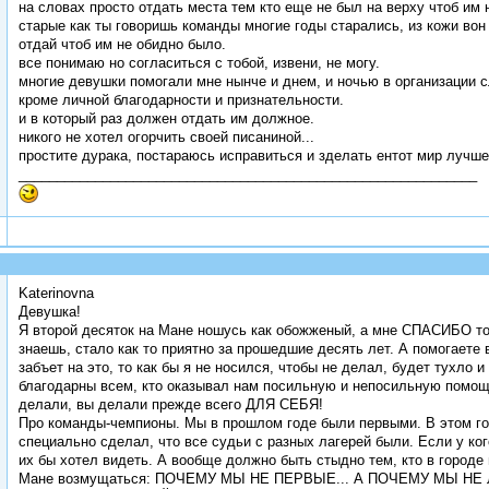
на словах просто отдать места тем кто еще не был на верху чтоб им 
старые как ты говоришь команды многие годы старались, из кожи вон
отдай чтоб им не обидно было.
все понимаю но согласиться с тобой, извени, не могу.
многие девушки помогали мне нынче и днем, и ночью в организации с
кроме личной благодарности и признательности.
и в который раз должен отдать им должное.
никого не хотел огорчить своей писаниной...
простите дурака, постараюсь исправиться и зделать ентот мир лучш
____________________________________________________________
Katerinovna
Девушка!
Я второй десяток на Мане ношусь как обожженый, а мне СПАСИБО тол
знаешь, стало как то приятно за прошедшие десять лет. А помогаете 
забъет на это, то как бы я не носился, чтобы не делал, будет тухло
благодарны всем, кто оказывал нам посильную и непосильную помощь
делали, вы делали прежде всего ДЛЯ СЕБЯ!
Про команды-чемпионы. Мы в прошлом годе были первыми. В этом год
специально сделал, что все судьи с разных лагерей были. Если у ко
их бы хотел видеть. А вообще должно быть стыдно тем, кто в городе 
Мане возмущаться: ПОЧЕМУ МЫ НЕ ПЕРВЫЕ... А ПОЧЕМУ МЫ НЕ ЛУЧШ