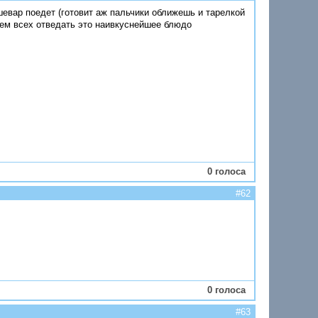
шевар поедет (готовит аж пальчики оближешь и тарелкой
аем всех отведать это наивкуснейшее блюдо
0 голоса
#62
0 голоса
#63