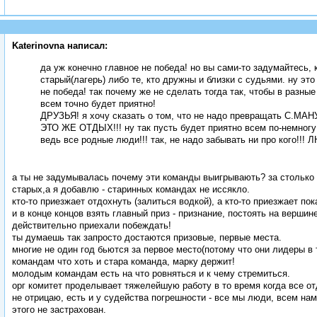
Katerinovna написал:
да уж конечно главное не победа! но вы сами-то задумайтесь, 
старый(лагерь) либо те, кто дружны и близки с судьями. ну это
не победа! так почему же не сделать тогда так, чтобы в разн
всем точно будет приятно!
ДРУЗЬЯ! я хочу сказать о том, что не надо превращать С.МАН
ЭТО ЖЕ ОТДЫХ!!! ну так пусть будет приятно всем по-немногу!
ведь все родные люди!!! так, не надо забывать ни про кого!!!
а ты не задумывалась почему эти команды выигрывають? за столько л
старых,а я добавлю - старинных командах не иссякло.
кто-то приезжает отдохнуть (залиться водкой), а кто-то приезжает по
и в конце концов взять главный приз - признание, постоять на вершин
действительно приехали побеждать!
ты думаешь так запросто достаются призовые, первые места.
многие не один год бьются за первое место(потому что они лидеры в
командам что хоть и стара команда, марку держит!
молодым командам есть на что ровняться и к чему стремиться.
орг комитет проделывает тяжелейшую работу в то время когда все о
не отрицаю, есть и у судейства погрешности - все мы люди, всем нам
этого не застрахован.