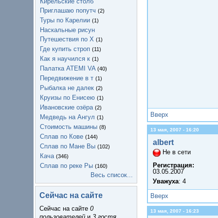
Кирельские столб
Приглашаю попутч
(2)
Туры по Карелии
(1)
Наскальные рисун
Путешествия по Х
(1)
Где купить строп
(11)
Как я научился к
(1)
Палатка ATEMI VA
(40)
Передвижение в т
(1)
Рыбалка не далек
(2)
Круизы по Енисею
(1)
Ивановские озёра
(2)
Вверх
Медведь на Ангул
(1)
Стоимость машины
(8)
13 мая, 2007 - 16:20
Сплав по Кове
(144)
albert
Сплав по Мане Вы
(102)
Не в сети
Кача
(346)
Регистрация:
Сплав по реке Ры
(160)
03.05.2007
Весь список...
Уважуха
: 4
Сейчас на сайте
Вверх
Сейчас на сайте
0
13 мая, 2007 - 16:23
пользователей
и
3 гостя
.