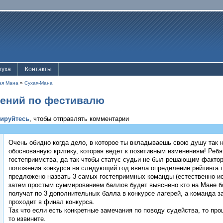
жуха
Контакты
ая Мана
»
Сухая-Мана
жений по фестивалю
рируйтесь
, чтобы отправлять комментарии
Очень обидно когда дело, в которое ты вкладываешь свою душу так н
обоснованную критику, которая ведет к позитивным изменениям! Реб
гостеприимства, да так чтобы статус судьи не был решающим факторо
положения конкурса на следующий год ввела определение рейтинга 
предложено назвать 3 самых гостеприимных команды (естественно и
затем простым суммированием баллов будет выяснено кто на Мане б
получат по 3 дополнительных балла в конкурсе лагерей, а команда з
проходит в финал конкурса.
Так что если есть конкретные замечания по поводу судейства, то прош
то извините.