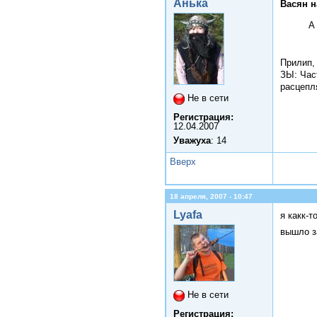
Анька
Васян н
А
Прилип,
ЗЫ: Час
расцепл
Не в сети
Регистрация:
12.04.2007
Уважуха
: 14
Вверх
18 апреля, 2007 - 10:47
Lyafa
я какк-
вышло з
Не в сети
Регистрация: