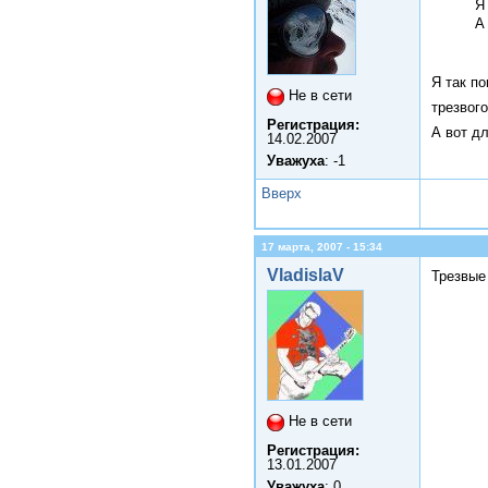
Я
А
Я так п
Не в сети
трезвог
Регистрация:
А вот д
14.02.2007
Уважуха
: -1
Вверх
17 марта, 2007 - 15:34
VladislaV
Трезвые
Не в сети
Регистрация:
13.01.2007
Уважуха
: 0