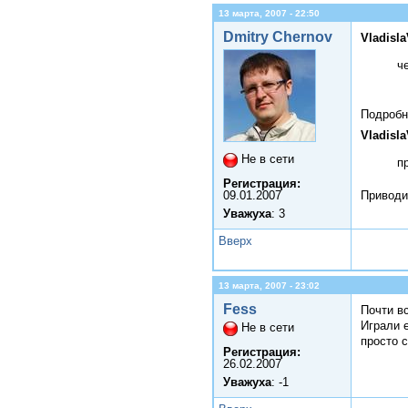
13 марта, 2007 - 22:50
Dmitry Chernov
Vladisl
ч
Подробне
Vladisl
Не в сети
п
Регистрация:
09.01.2007
Приводи
Уважуха
: 3
Вверх
13 марта, 2007 - 23:02
Fess
Почти в
Играли 
Не в сети
просто с
Регистрация:
26.02.2007
Уважуха
: -1