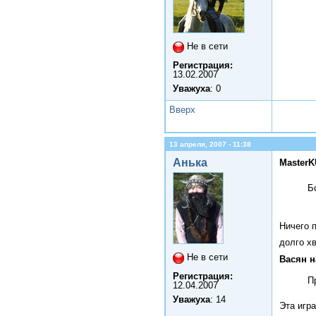
Не в сети
Регистрация:
13.02.2007
Уважуха
: 0
Вверх
13 апреля, 2007 - 11:38
Анька
MasterK
Б
Ничего п
долго х
Не в сети
Васян н
Регистрация:
П
12.04.2007
Уважуха
: 14
Эта игра