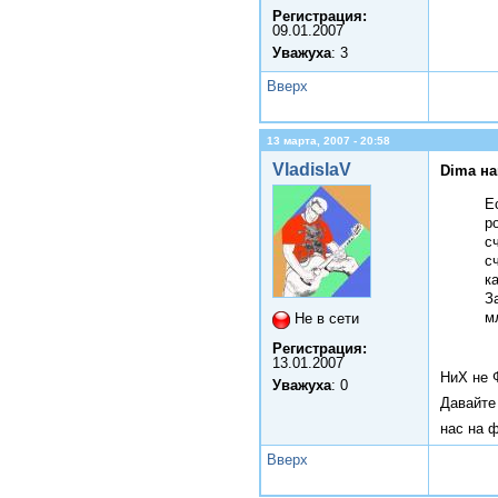
Регистрация:
09.01.2007
Уважуха
: 3
Вверх
13 марта, 2007 - 20:58
VladislaV
Dima на
Е
р
с
с
к
З
м
Не в сети
Регистрация:
13.01.2007
НиХ не 
Уважуха
: 0
Давайте
нас на 
Вверх