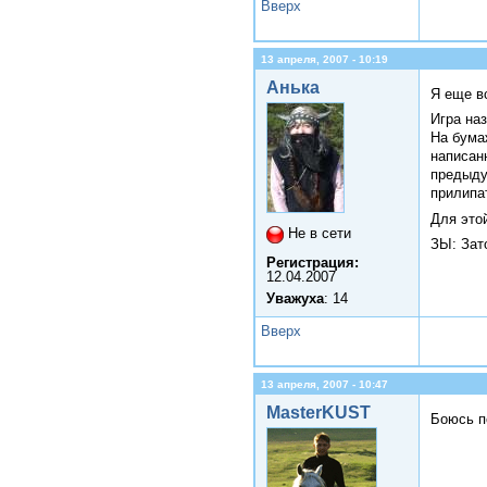
Вверх
13 апреля, 2007 - 10:19
Анька
Я еще в
Игра на
На бума
написан
предыду
прилипа
Для это
Не в сети
ЗЫ: Зат
Регистрация:
12.04.2007
Уважуха
: 14
Вверх
13 апреля, 2007 - 10:47
MasterKUST
Боюсь п