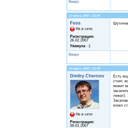
Вверх
12 марта, 2007 - 22:46
Fess
Шуточна
Не в сети
Регистрация:
26.02.2007
Уважуха
: -1
Вверх
12 марта, 2007 - 22:48
Dmitry Chernov
Есть еще
стоят, в
может вы
засалить
лежат).
Засалив
козел ст
Не в сети
Регистрация:
09.01.2007