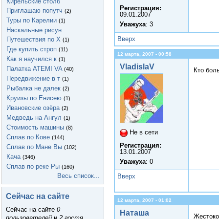
Кирельские столб
Регистрация:
Приглашаю попутч
(2)
09.01.2007
Туры по Карелии
(1)
Уважуха
: 3
Наскальные рисун
Вверх
Путешествия по Х
(1)
Где купить строп
(11)
12 марта, 2007 - 00:58
Как я научился к
(1)
VladislaV
Палатка ATEMI VA
(40)
Кто бол
Передвижение в т
(1)
Рыбалка не далек
(2)
Круизы по Енисею
(1)
Ивановские озёра
(2)
Медведь на Ангул
(1)
Стоимость машины
(8)
Не в сети
Сплав по Кове
(144)
Регистрация:
Сплав по Мане Вы
(102)
13.01.2007
Кача
(346)
Уважуха
: 0
Сплав по реке Ры
(160)
Весь список...
Вверх
Сейчас на сайте
12 марта, 2007 - 01:02
Сейчас на сайте
0
Наташа
Жестоко
пользователей
и
2 гостя
.