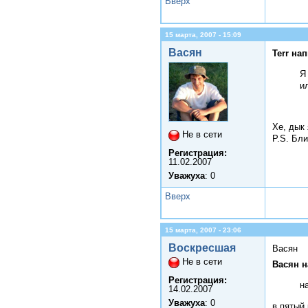
Вверх
15 марта, 2007 - 15:09
Васян
Terr на
Я
и
Хе, дык 
Не в сети
P.S. Бли
Регистрация:
11.02.2007
Уважуха
: 0
Вверх
15 марта, 2007 - 23:06
Воскресшая
Васян
Не в сети
Васян н
Регистрация:
н
14.02.2007
Уважуха
: 0
в пятый 