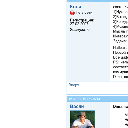
Коля
блин.. 
1)Нужно 
Не в сети
2)В каж
Регистрация:
3)Конку
27.02.2007
4)Можно
Уважуха
: 0
Мысль по
Интерак
Задача:
Набрать
Первой 
Все циф
PS: нель
соответ
коммунис
Dima, с
Вверх
12 марта, 2007 - 05:44
Васян
Dima на
М
Н
Н