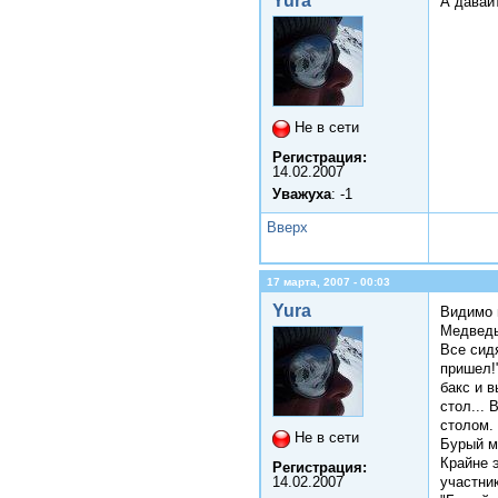
Yura
А давай
Не в сети
Регистрация:
14.02.2007
Уважуха
: -1
Вверх
17 марта, 2007 - 00:03
Yura
Видимо н
Медвед
Все сид
пришел!
бакс и 
стол... 
столом.
Не в сети
Бурый м
Крайне 
Регистрация:
участни
14.02.2007