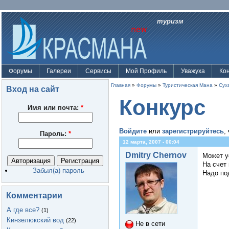
туризм
Форумы
Галереи
Сервисы
Мой Профиль
Уважуха
Ко
Главная
»
Форумы
»
Туристическая Мана
»
Сух
Вход на сайт
Конкурс
Имя или почта:
*
Войдите
или
зарегистрируйтесь
,
Пароль:
*
12 марта, 2007 - 00:04
Dmitry Chernov
Может у
На счет
Забыл(а) пароль
Надо по
Комментарии
А где все?
(1)
Кинзелюкский вод
(22)
Не в сети