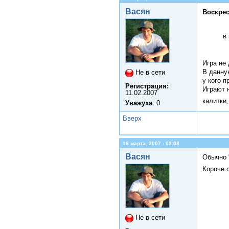
Васян
Воскрес
в
Игра не
В данну
Не в сети
у кого п
Регистрация:
Играют 
11.02.2007
калитки
Уважуха
: 0
Вверх
16 марта, 2007 - 02:08
Васян
Обычно 
Короче 
Не в сети