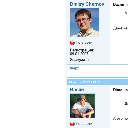
Dmitry Chernov
Васян н
А
Даже не 
Не в сети
Регистрация:
09.01.2007
Уважуха
: 3
Вверх
16 марта, 2007 - 13:32
Васян
Dima на
Д
А это не
Не в сети