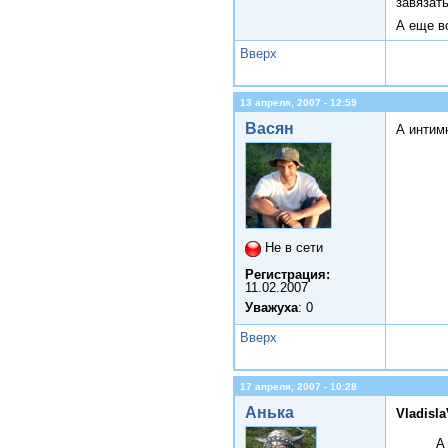
завязать
А еще в
Вверх
13 апреля, 2007 - 12:59
Васян
А интим
Не в сети
Регистрация:
11.02.2007
Уважуха
: 0
Вверх
17 апреля, 2007 - 10:28
Анька
Vladisl
А