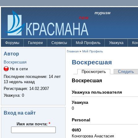
туризм
Форумы
Галереи
Сервисы
Мой Профиль
Уважуха
Ко
Главная
»
Мой Профиль
Автор
Воскресшая
Воскресшая
Не в сети
Просмотреть
Следить
Последнее посещение:
14 лет
Воскресшая
13 недель назад
Регистрация:
14.02.2007
Уважуха пользователя
Уважуха
: 0
Уважуха
0
Вход на сайт
Personal
Имя или почта:
*
ФИО
Коногорова Анастасия