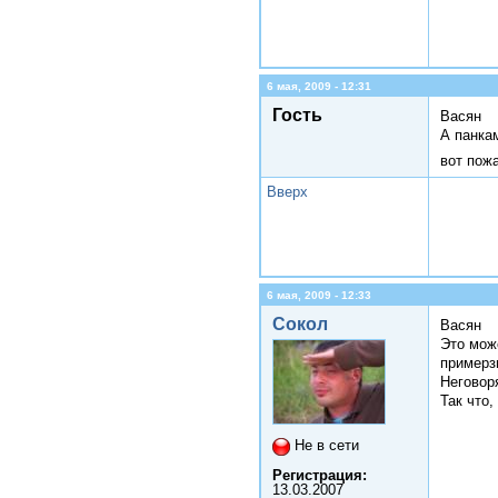
6 мая, 2009 - 12:31
Гость
Васян
А панкам
вот пож
Вверх
6 мая, 2009 - 12:33
Сокол
Васян
Это може
примерз
Неговоря
Так что,
Не в сети
Регистрация:
13.03.2007