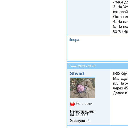
- тебе 
3. На У
как прой
Останвл
4. На пл
5. На п
8170 (Ир
Вверх
5 мая, 2009 - 09:45
Shved
IRISK@
Малаца!
п.3 На 
через 45
Далее п
Не в сети
Регистрация:
04.12.2007
Уважуха
: 2