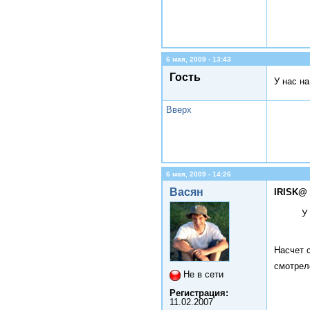
6 мая, 2009 - 13:43
Гость
У нас н
Вверх
6 мая, 2009 - 14:26
Васян
IRISK@ 
У
Насчет 
смотрел
Не в сети
Регистрация:
11.02.2007