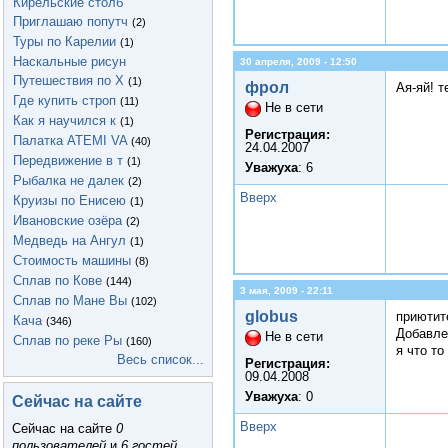
Кирельские столб
Приглашаю попутч
(2)
Туры по Карелии
(1)
Наскальные рисун
30 апреля, 2009 - 12:50
Путешествия по Х
(1)
фрол
Ая-яй! т
Где купить строп
(11)
Не в сети
Как я научился к
(1)
Регистрация:
Палатка ATEMI VA
(40)
24.04.2007
Передвижение в т
(1)
Уважуха
: 6
Рыбалка не далек
(2)
Вверх
Круизы по Енисею
(1)
Ивановские озёра
(2)
Медведь на Ангул
(1)
Стоимость машины
(8)
Сплав по Кове
(144)
3 мая, 2009 - 22:11
Сплав по Мане Вы
(102)
globus
приютите
Кача
(346)
Добавле
Не в сети
Сплав по реке Ры
(160)
я что то
Весь список...
Регистрация:
09.04.2008
Уважуха
: 0
Сейчас на сайте
Вверх
Сейчас на сайте
0
пользователей
и
6 гостей
.