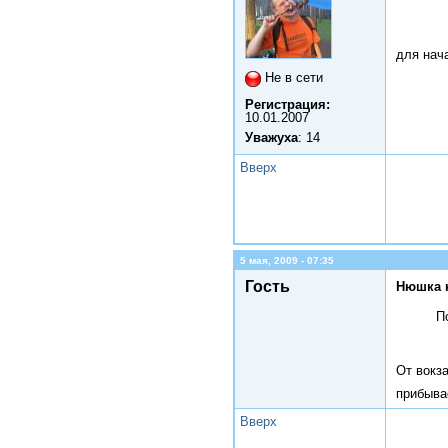
для нач
Не в сети
Регистрация:
10.01.2007
Уважуха
: 14
Вверх
5 мая, 2009 - 07:35
Гость
Нюшка 
П
От вокза
прибывае
Вверх