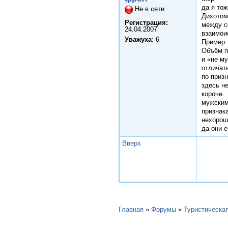
да я то
Не в сети
Дихотоми
Регистрация:
между с
24.04.2007
взаимои
Уважуха
: 6
Пример
Объём п
и «не м
отличат
по приз
здесь н
короче..
мужским
признак
нехорош
да они 
Вверх
Главная
»
Форумы
»
Туристическа