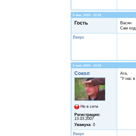
6 мая, 2009 - 12:52
Гость
Васян
Сам ходи
Вверх
6 мая, 2009 - 13:25
Сокол
Ага,
"У нас в
Не в сети
Регистрация:
13.03.2007
Уважуха
: 0
Вверх