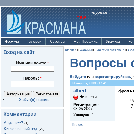
туризм
Форумы
Галереи
Сервисы
Мой Профиль
Уважуха
Ко
Главная
»
Форумы
»
Туристическая Мана
»
Сух
Вход на сайт
Вопросы 
Имя или почта:
*
Войдите
или
зарегистрируйтесь
,
Пароль:
*
30 апреля, 2009 - 12:41
albert
фрол на
Не в сети
Забыл(а) пароль
н
Регистрация:
Й
03.05.2007
Комментарии
Уважуха
: 4
А где все?
(1)
Вверх
Кинзелюкский вод
(22)