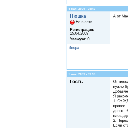
5 мая, 2009 - 08:46
Нюшка
А от Ма
Не в сети
Регистрация:
15.04.2009
Уважуха
: 0
Вверх
5 мая, 2009 - 09:36
Гость
От плес
нужно б
Добавле
Я реком
1. От ЖД
правее -
долго -
площадь
2. Пере
Если ст