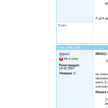
М
А для ди
Вверх
6 мая, 2009 - 18:19
фрол
IRISK@ 
Не в сети
"
Регистрация:
24.04.2007
Уважуха
: 6
не упас
признат
опять 5 
улучшит
Нюшка 
С
р