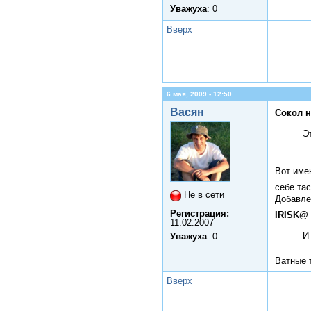
Уважуха
: 0
Вверх
6 мая, 2009 - 12:50
Васян
Сокол н
Э
Вот име
себе та
Не в сети
Добавле
Регистрация:
IRISK@ 
11.02.2007
И
Уважуха
: 0
Ватные 
Вверх