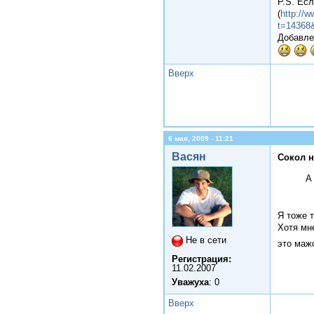
P.S. Есл
(
http://
t=14368
Добавле
Вверх
6 мая, 2009 - 11:21
Васян
Сокол н
А
Я тоже 
Хотя мне
Не в сети
это маж
Регистрация:
11.02.2007
Уважуха
: 0
Вверх