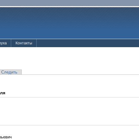
жуха
Контакты
Следить
еля
рьевич