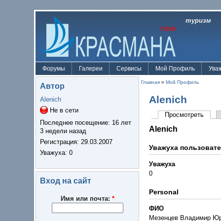
туризм
Форумы
Галереи
Сервисы
Мой Профиль
Ува
Главная
»
Мой Профиль
Автор
Alenich
Alenich
Не в сети
Просмотреть
Последнее посещение:
16 лет
Alenich
3 недели назад
Регистрация:
29.03.2007
Уважуха пользоват
Уважуха
: 0
Уважуха
0
Вход на сайт
Personal
Имя или почта:
*
ФИО
Мезенцев Владимир Ю