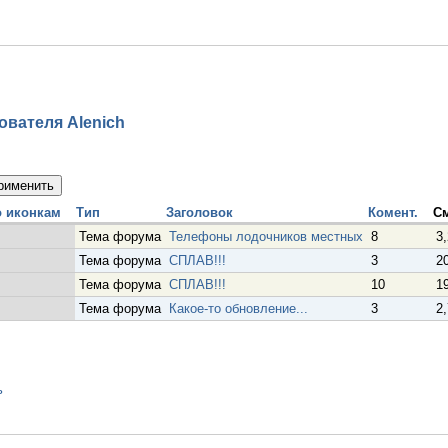
вателя Alenich
Тип
Заголовок
Комент.
С
Тема форума
Телефоны лодочников местных
8
3,
Тема форума
СПЛАВ!!!
3
2
Тема форума
СПЛАВ!!!
10
1
Тема форума
Какое-то обновление...
3
2,
ь