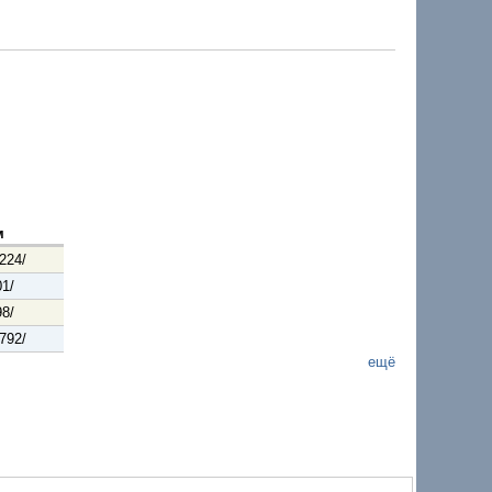
м
224/
01/
98/
792/
ещё