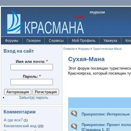
туризм
Форумы
Галереи
Сервисы
Мой Профиль
Уважуха
Ко
Главная
»
Форумы
»
Туристическая Мана
Вход на сайт
Сухая-Мана
Имя или почта:
*
Этот форум посвящен туристическ
Красноярска, который посвящен ту
Пароль:
*
Забыл(а) пароль
Комментарии
Прикреплен:
Интересные 
А где все?
(1)
Прикреплен:
Проект поло
Кинзелюкский вод
(22)
[Страница
1
,
2
]