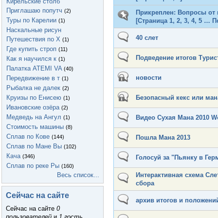
Кирельские столб
Приглашаю попутч
(2)
Прикреплен:
Вопросы от 
Туры по Карелии
[Страница
1
,
2
,
3
,
4
,
5
…
П
(1)
Наскальные рисун
40 слет
Путешествия по Х
(1)
Где купить строп
(11)
Подведение итогов Турис
Как я научился к
(1)
Палатка ATEMI VA
(40)
новости
Передвижение в т
(1)
Рыбалка не далек
(2)
Круизы по Енисею
Безопасный кекс или ман
(1)
Ивановские озёра
(2)
Медведь на Ангул
Видео Сухая Мана 2010 
(1)
Стоимость машины
(8)
Сплав по Кове
(144)
Пошла Мана 2013
Сплав по Мане Вы
(102)
Кача
(346)
Голосуй за "Пьянку в Гер
Сплав по реке Ры
(160)
Весь список...
Интерактивная схема Сле
сбора
Сейчас на сайте
архив итогов и положени
Сейчас на сайте
0
пользователей
и
1 гость
.