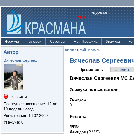
туризм
Форумы
Галереи
Сервисы
Мой Профиль
Уважуха
Ко
Главная
»
Мой Профиль
Автор
Вячеслав Сергееви
Вячеслав Сергее...
Просмотреть
Следить
Вячеслав Сергеевич MC Z
Уважуха пользователя
Не в сети
Уважуха
Последнее посещение:
12 лет
0
10 недель назад
Регистрация:
18.02.2009
Personal
Уважуха
: 0
ФИО
Демидов (R.V.S)