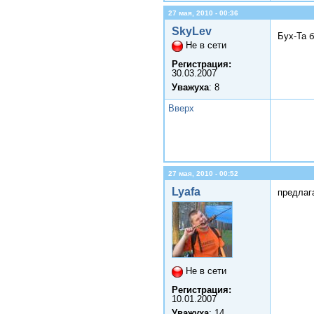
27 мая, 2010 - 00:36
SkyLev
Бух-Та 
Не в сети
Регистрация:
30.03.2007
Уважуха
: 8
Вверх
27 мая, 2010 - 00:52
Lyafa
предлага
Не в сети
Регистрация:
10.01.2007
Уважуха
: 14