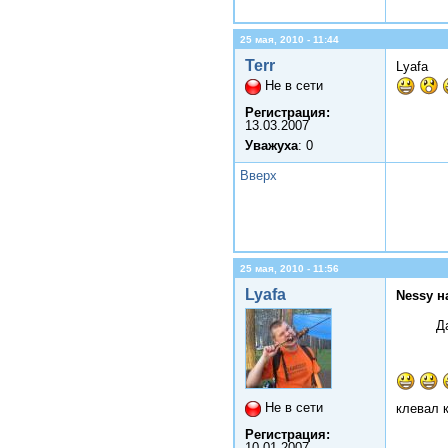
25 мая, 2010 - 11:44
Terr
Lyafa
Не в сети
Регистрация:
13.03.2007
Уважуха
: 0
Вверх
25 мая, 2010 - 11:56
Lyafa
Nessy н
Д
Не в сети
клевал 
Регистрация:
10.01.2007