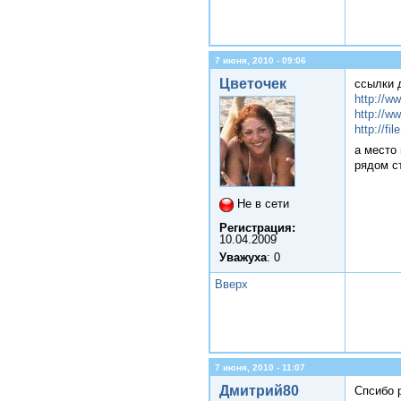
7 июня, 2010 - 09:06
Цветочек
ссылки д
http://w
http://w
http://fi
а место
рядом ст
Не в сети
Регистрация:
10.04.2009
Уважуха
: 0
Вверх
7 июня, 2010 - 11:07
Дмитрий80
Спсибо 