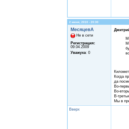
2 июня, 2010 - 20:30
МесяцевА
Дмитрий
Не в сети
М
Регистрация:
М
09.04.2009
б
Уважуха
: 0
в
Километ
Когда п
да посм
Во-перв
Во-втор
В-треть
Мы в пр
Вверх