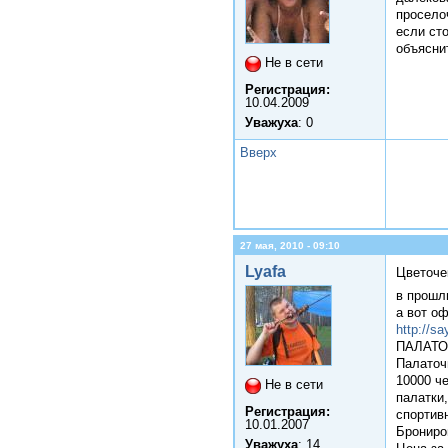
просело
если ст
объясни
Не в сети
Регистрация:
10.04.2009
Уважуха
: 0
Вверх
27 мая, 2010 - 09:10
Lyafa
Цветоче
в прошл
а вот о
http://sa
ПАЛАТ
Палаточ
10000 ч
Не в сети
палатки,
Регистрация:
спортивн
10.01.2007
Брониро
Уважуха
: 14