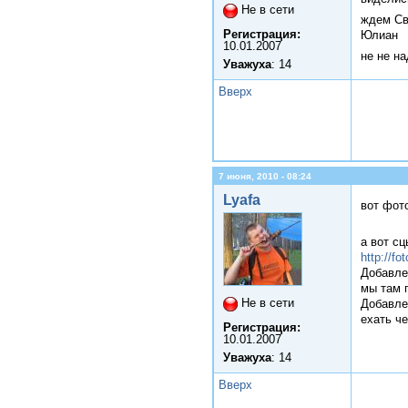
Не в сети
ждем С
Регистрация:
Юлиан
10.01.2007
не не н
Уважуха
: 14
Вверх
7 июня, 2010 - 08:24
Lyafa
вот фот
а вот с
http://fo
Добавле
мы там г
Не в сети
Добавле
ехать че
Регистрация:
10.01.2007
Уважуха
: 14
Вверх