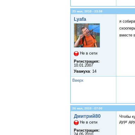
25 мая, 2010 - 23:08
Lyafa
я собир
скоопер
вместе 
Не в сети
Регистрация:
10.01.2007
Уважуха
: 14
Вверх
26 мая, 2010 - 07:00
Дмитрий80
Чтобы ку
дург дру
Не в сети
Регистрация:
24.05.2010