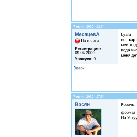
7 июня, 2010 - 12:34
МесяцевА
Lyafa
во...кар
Не в сети
места гд
Регистрация:
вода чи
09.04.2009
меня де
Уважуха
: 0
Вверх
7 июня, 2010 - 17:54
Васян
Корочь,
формат 
На Устуу