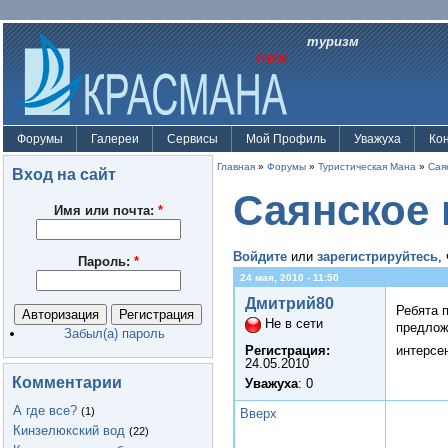
туризм
Форумы
Галереи
Сервисы
Мой Профиль
Уважуха
Ко
Главная
»
Форумы
»
Туристическая Мана
»
Сая
Вход на сайт
Саянское 
Имя или почта:
*
Войдите
или
зарегистрируйтесь
,
Пароль:
*
24 мая, 2010 - 11:50
Дмитрий80
Ребята 
Не в сети
предлож
Забыл(а) пароль
интерсен
Регистрация:
24.05.2010
Комментарии
Уважуха
: 0
А где все?
(1)
Вверх
Кинзелюкский вод
(22)