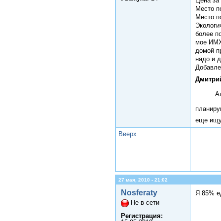
Цена за 
Место по
Место п
Экологи
более по
мое ИМХ
домой пр
надо и 
Добавле
Дмитрий
А
планирую
еще ищу
Вверх
27 мая, 2010 - 21:02
Nosferaty
Я 85% е
Не в сети
Регистрация: