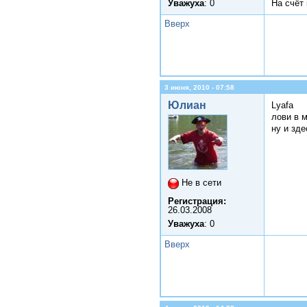
Уважуха
: 0
На счёт
Вверх
3 июня, 2010 - 07:58
Юлиан
Lyafa
лови в м
ну и зде
Не в сети
Регистрация:
26.03.2008
Уважуха
: 0
Вверх