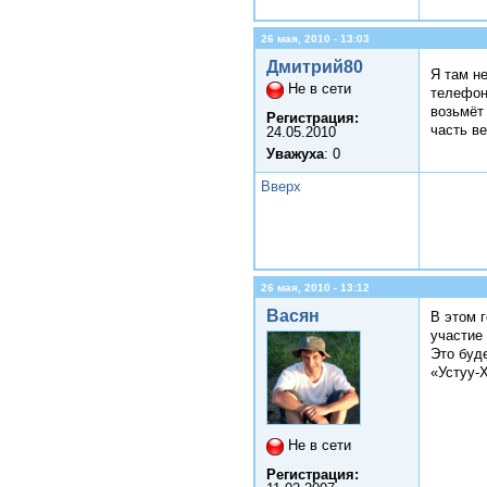
26 мая, 2010 - 13:03
Дмитрий80
Я там н
Не в сети
телефоно
возьмёт 
Регистрация:
часть в
24.05.2010
Уважуха
: 0
Вверх
26 мая, 2010 - 13:12
Васян
В этом 
участие
Это буд
«Устуу-
Не в сети
Регистрация: