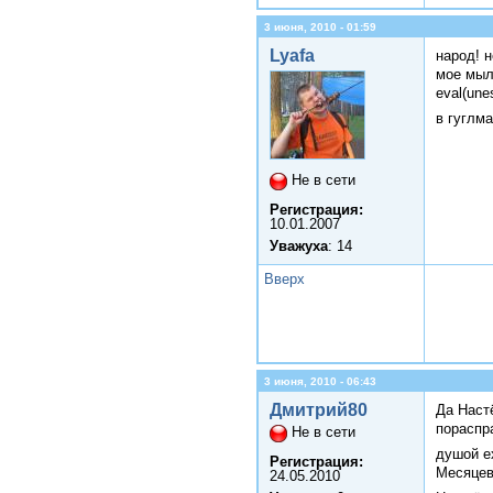
3 июня, 2010 - 01:59
Lyafa
народ! 
мое мыл
eval(u
в гуглма
Не в сети
Регистрация:
10.01.2007
Уважуха
: 14
Вверх
3 июня, 2010 - 06:43
Дмитрий80
Да Настё
пораспра
Не в сети
душой е
Регистрация:
Месяце
24.05.2010