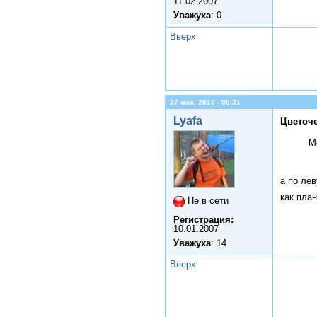
11.02.2007
Уважуха
: 0
Вверх
27 мая, 2010 - 00:31
Lyafa
Цветоче
М
а по ле
как пла
Не в сети
Регистрация:
10.01.2007
Уважуха
: 14
Вверх