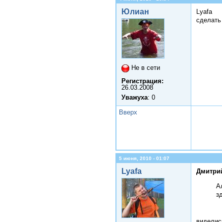
Юлиан
Lyafa
сделать
Не в сети
Регистрация:
26.03.2008
Уважуха
: 0
Вверх
5 июня, 2010 - 01:07
Lyafa
Дмитрий
А
з
виделись