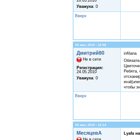
28.05.2010
Уважуха
: 0
Вверх
28 мая, 2010 - 10:58
Дмитрий80
infilana
Не в сети
Обязате
Цветочек
Регистрация:
Ребята,
24.05.2010
отскани
Уважуха
: 0
eval(u
чтобы з
Вверх
28 мая, 2010 - 12:14
МесяцевА
Lyafa н
Не в сети