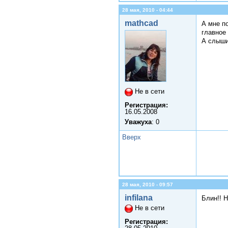
28 мая, 2010 - 04:44
mathcad
А мне по
главное 
А слыши
Не в сети
Регистрация:
16.05.2008
Уважуха
: 0
Вверх
28 мая, 2010 - 09:57
infilana
Блин!! Н
Не в сети
Регистрация: