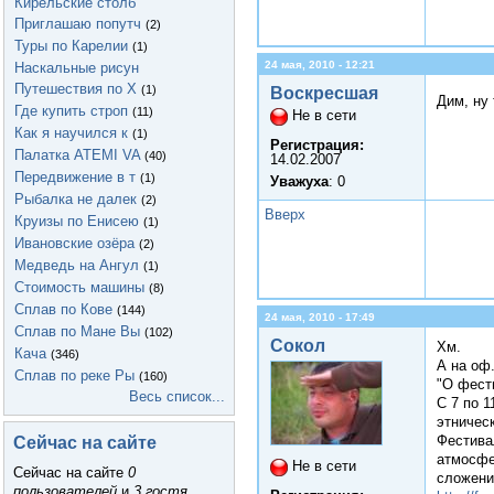
Кирельские столб
Приглашаю попутч
(2)
Туры по Карелии
(1)
24 мая, 2010 - 12:21
Наскальные рисун
Путешествия по Х
(1)
Воскресшая
Дим, ну
Где купить строп
(11)
Не в сети
Как я научился к
(1)
Регистрация:
Палатка ATEMI VA
(40)
14.02.2007
Передвижение в т
(1)
Уважуха
: 0
Рыбалка не далек
(2)
Вверх
Круизы по Енисею
(1)
Ивановские озёра
(2)
Медведь на Ангул
(1)
Стоимость машины
(8)
Сплав по Кове
(144)
24 мая, 2010 - 17:49
Сплав по Мане Вы
(102)
Сокол
Хм.
Кача
(346)
А на оф.
Сплав по реке Ры
(160)
"О фест
Весь список...
С 7 по 
этничес
Сейчас на сайте
Фестива
атмосфе
Не в сети
Сейчас на сайте
0
сложени
пользователей
и
3 гостя
.