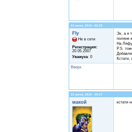
23 июня, 2010 - 02:23
Fly
Эх, а я 
поляне к
Не в сети
На Ляфу 
Регистрация:
P.S. тож
20.05.2007
Добавле
Уважуха
: 0
Кстати, 
Вверх
23 июня, 2010 - 09:17
макой
кстати н