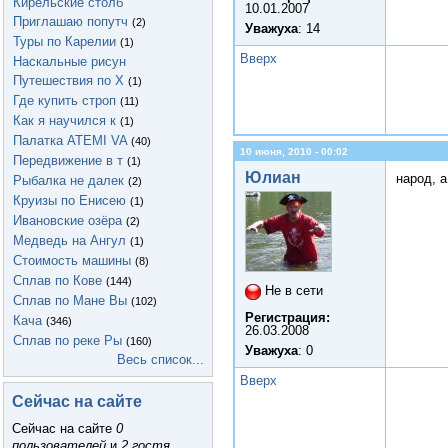
Кирельские столб
10.01.2007
Приглашаю попутч
(2)
Уважуха
: 14
Туры по Карелии
(1)
Вверх
Наскальные рисун
Путешествия по Х
(1)
Где купить строп
(11)
Как я научился к
(1)
Палатка ATEMI VA
(40)
10 июня, 2010 - 00:02
Передвижение в т
(1)
Юлиан
народ, а
Рыбалка не далек
(2)
Круизы по Енисею
(1)
Ивановские озёра
(2)
Медведь на Ангул
(1)
Стоимость машины
(8)
Сплав по Кове
(144)
Не в сети
Сплав по Мане Вы
(102)
Регистрация:
Кача
(346)
26.03.2008
Сплав по реке Ры
(160)
Уважуха
: 0
Весь список...
Вверх
Сейчас на сайте
Сейчас на сайте
0
пользователей
и
2 гостя
.