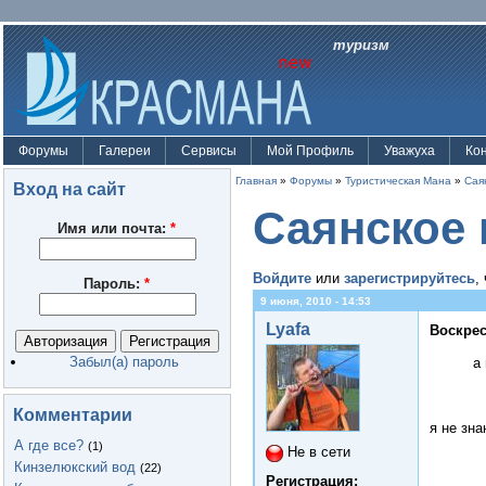
туризм
Форумы
Галереи
Сервисы
Мой Профиль
Уважуха
Ко
Главная
»
Форумы
»
Туристическая Мана
»
Сая
Вход на сайт
Саянское 
Имя или почта:
*
Войдите
или
зарегистрируйтесь
,
Пароль:
*
9 июня, 2010 - 14:53
Lyafa
Воскрес
Забыл(а) пароль
а
Комментарии
я не зн
А где все?
(1)
Не в сети
Кинзелюкский вод
(22)
Регистрация: