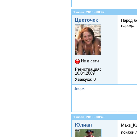
1 июля, 2010 - 08:42
Цветочек
Народ бе
народа..
Не в сети
Регистрация:
10.04.2009
Уважуха
: 0
Вверх
1 июля, 2010 - 08:43
Юлиан
Maks_Ku
покажи л