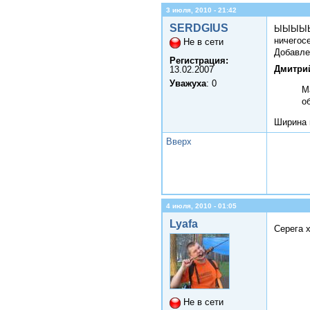
3 июля, 2010 - 21:42
SERDGIUS
ЫЫЫЫЫЫЫ
ничегос
Не в сети
Добавле
Регистрация:
Дмитрий
13.02.2007
Уважуха
: 0
M
о
Ширина 
Вверх
4 июля, 2010 - 01:05
Lyafa
Серега х
Не в сети