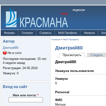
туризм
Форумы
Галереи
Сервисы
Мой Профиль
Уважуха
Ко
Главная
»
Мой Профиль
Автор
Дмитрий80
Дмитрий80
Не в сети
Просмотреть
Следить
Последнее посещение:
15 лет
Дмитрий80
4 недели назад
Регистрация:
24.05.2010
Уважуха пользователя
Уважуха
: 0
Уважуха
0
Вход на сайт
Personal
Имя или почта:
*
ФИО
Митька