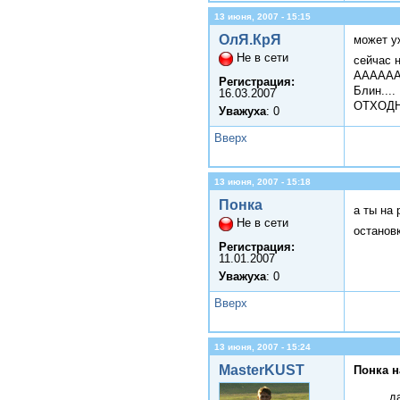
13 июня, 2007 - 15:15
ОлЯ.КрЯ
может у
Не в сети
сейчас н
ААААА
Регистрация:
Блин....
16.03.2007
ОТХОДН
Уважуха
: 0
Вверх
13 июня, 2007 - 15:18
Понка
а ты на 
Не в сети
останов
Регистрация:
11.01.2007
Уважуха
: 0
Вверх
13 июня, 2007 - 15:24
MasterKUST
Понка н
д