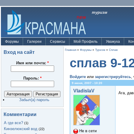
туризм
Форумы
Галереи
Сервисы
Мой Профиль
Уважуха
Ко
Главная
»
Форумы
»
Туризм
»
Сплав
Вход на сайт
сплав 9-1
Имя или почта:
*
Войдите
или
зарегистрируйтесь
,
Пароль:
*
9 июня, 2007 - 10:20
VladislaV
Ага, да
Забыл(а) пароль
Комментарии
А где все?
(1)
Кинзелюкский вод
(22)
Не в сети