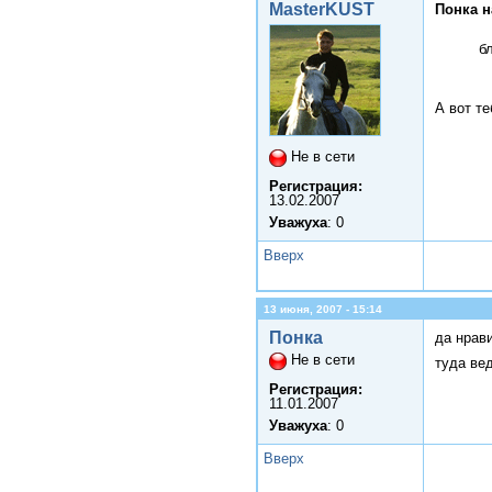
MasterKUST
Понка н
б
А вот т
Не в сети
Регистрация:
13.02.2007
Уважуха
: 0
Вверх
13 июня, 2007 - 15:14
Понка
да нрав
Не в сети
туда ве
Регистрация:
11.01.2007
Уважуха
: 0
Вверх