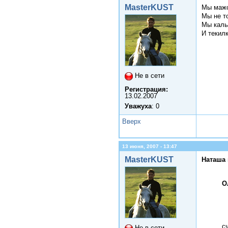
MasterKUST
Мы мажо
Мы не т
Мы каль
И текил
Не в сети
Регистрация:
13.02.2007
Уважуха
: 0
Вверх
13 июня, 2007 - 13:47
MasterKUST
Наташа 
О
с
Не в сети