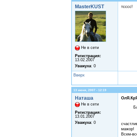
MasterKUST
тсссс!
Не в сети
Регистрация:
13.02.2007
Уважуха
: 0
Вверх
13 июня, 2007 - 12:19
Наташа
ОлЯ.КрЯ
Не в сети
Б
Регистрация:
13.01.2007
Уважуха
: 0
счастлив
мажор!
Всем-вс