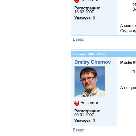
р
Регистрация:
В
13.02.2007
Уважуха
: 0
А мне с
Седня ид
Вверх
13 июня, 2007 - 13:50
Dmitry Chernov
MasterK
"
А по цен
Не в сети
Регистрация:
09.01.2007
Уважуха
: 3
Вверх