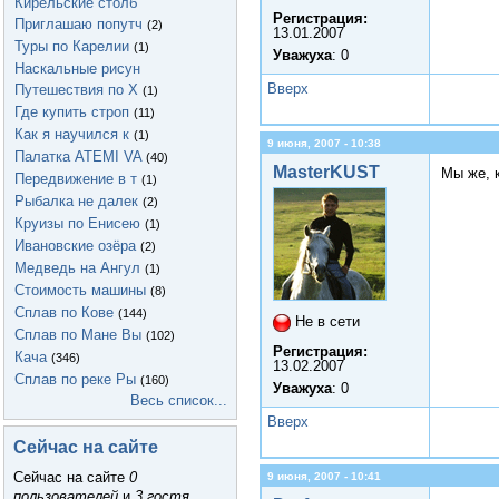
Кирельские столб
Регистрация:
Приглашаю попутч
(2)
13.01.2007
Туры по Карелии
(1)
Уважуха
: 0
Наскальные рисун
Вверх
Путешествия по Х
(1)
Где купить строп
(11)
Как я научился к
(1)
9 июня, 2007 - 10:38
Палатка ATEMI VA
(40)
MasterKUST
Мы же, 
Передвижение в т
(1)
Рыбалка не далек
(2)
Круизы по Енисею
(1)
Ивановские озёра
(2)
Медведь на Ангул
(1)
Стоимость машины
(8)
Сплав по Кове
(144)
Не в сети
Сплав по Мане Вы
(102)
Регистрация:
Кача
(346)
13.02.2007
Сплав по реке Ры
(160)
Уважуха
: 0
Весь список...
Вверх
Сейчас на сайте
Сейчас на сайте
0
9 июня, 2007 - 10:41
пользователей
и
3 гостя
.