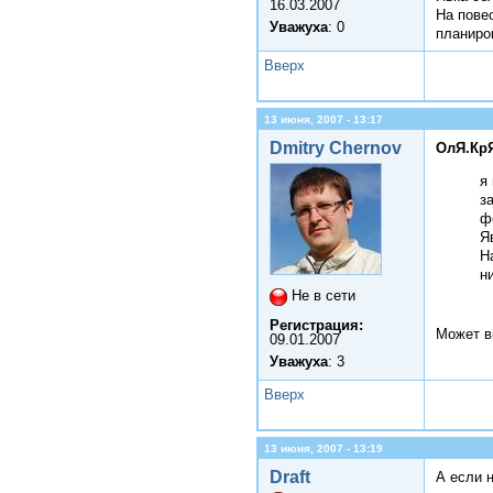
16.03.2007
На пове
Уважуха
: 0
планиро
Вверх
13 июня, 2007 - 13:17
Dmitry Chernov
ОлЯ.КрЯ
я
з
ф
Я
Н
н
Не в сети
Регистрация:
Может в
09.01.2007
Уважуха
: 3
Вверх
13 июня, 2007 - 13:19
Draft
А если н