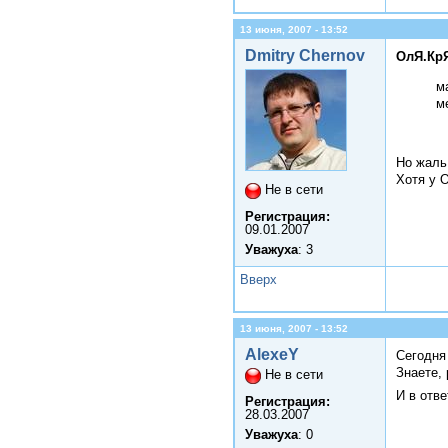
13 июня, 2007 - 13:52
Dmitry Chernov
ОлЯ.КрЯ
м
м
Но жаль
Хотя у О
Не в сети
Регистрация:
09.01.2007
Уважуха
: 3
Вверх
13 июня, 2007 - 13:52
AlexeY
Сегодня
Знаете, 
Не в сети
И в отв
Регистрация:
28.03.2007
Уважуха
: 0