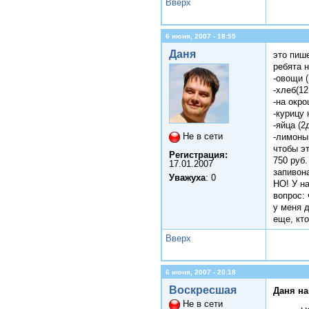
Вверх
6 июня, 2007 - 18:55
Даня
это пиш
ребята 
-овощи (
-хлеб(12
-на окро
-курицу 
-яйца (2
Не в сети
-лимоны
чтобы э
Регистрация:
750 руб.
17.01.2007
запивона
Уважуха
: 0
НО! У на
вопрос:
у меня 
еще, кто
Вверх
6 июня, 2007 - 20:18
Воскресшая
Даня на
Не в сети