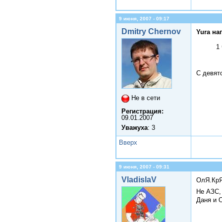
9 июня, 2007 - 09:17
Dmitry Chernov
Yura на
1
С девят
Не в сети
Регистрация:
09.01.2007
Уважуха
: 3
Вверх
9 июня, 2007 - 09:31
VladislaV
ОлЯ.Кр
Не АЗС,
Даня и 