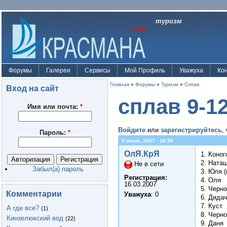
туризм
Форумы
Галереи
Сервисы
Мой Профиль
Уважуха
Ко
Главная
»
Форумы
»
Туризм
»
Сплав
Вход на сайт
сплав 9-1
Имя или почта:
*
Войдите
или
зарегистрируйтесь
,
Пароль:
*
5 июня, 2007 - 16:36
ОлЯ.КрЯ
1. Коног
2. Ната
Не в сети
Забыл(а) пароль
3. Юля (
Регистрация:
4. Оля
16.03.2007
5. Черн
Комментарии
Уважуха
: 0
6. Дида
7. Куст
А где все?
(1)
8. Черн
Кинзелюкский вод
(22)
9. Даня