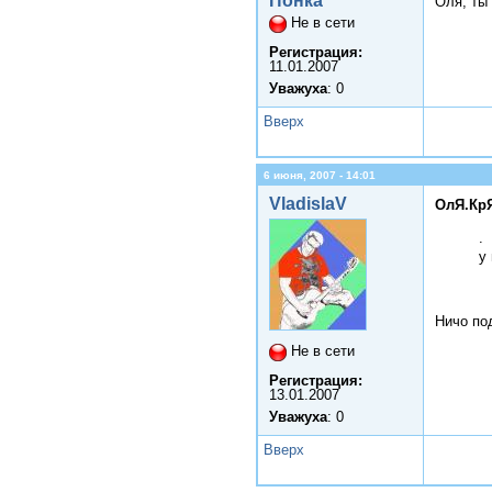
Понка
Оля, ты
Не в сети
Регистрация:
11.01.2007
Уважуха
: 0
Вверх
6 июня, 2007 - 14:01
VladislaV
ОлЯ.КрЯ
.
у
Ничо по
Не в сети
Регистрация:
13.01.2007
Уважуха
: 0
Вверх