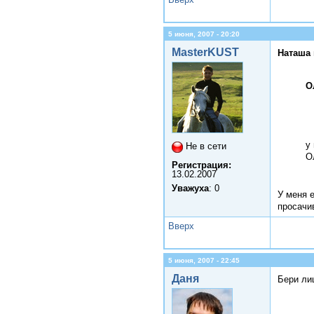
5 июня, 2007 - 20:20
MasterKUST
Наташа 
О
у
Не в сети
О
Регистрация:
13.02.2007
Уважуха
: 0
У меня е
просачи
Вверх
5 июня, 2007 - 22:45
Даня
Бери ли