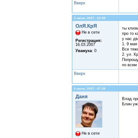
Вверх
5 июня, 2007 - 23:38
ОлЯ.КрЯ
ты клиз
Не в сети
про то к
у нас дв
Регистрация:
1. 9 мая
16.03.2007
Все тяж
Уважуха
: 0
2. ул. К
Попрошу
по всем
Вверх
6 июня, 2007 - 07:28
Даня
Влад пр
Блин уже
Не в сети