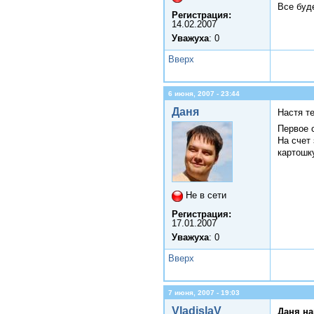
Все буде
Регистрация:
14.02.2007
Уважуха
: 0
Вверх
6 июня, 2007 - 23:44
Даня
Настя т
Первое 
На счет
картошк
Не в сети
Регистрация:
17.01.2007
Уважуха
: 0
Вверх
7 июня, 2007 - 19:03
VladislaV
Даня на