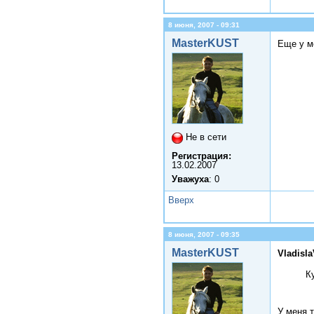
8 июня, 2007 - 09:31
MasterKUST
Еще у ме
Не в сети
Регистрация:
13.02.2007
Уважуха
: 0
Вверх
8 июня, 2007 - 09:35
MasterKUST
Vladisl
К
У меня 