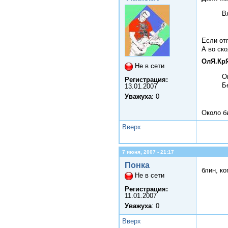
В
Если от
А во ск
ОлЯ.КрЯ
Не в сети
О
Регистрация:
Б
13.01.2007
Уважуха
: 0
Около б
Вверх
7 июня, 2007 - 21:17
Понка
блин, ко
Не в сети
Регистрация:
11.01.2007
Уважуха
: 0
Вверх