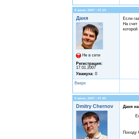
9 июня, 2007 - 07:15
Даня
Если газ
На счет 
которой 
Не в сети
Регистрация:
17.01.2007
Уважуха
: 0
Вверх
9 июня, 2007 - 07:45
Dmitry Chernov
Даня на
Е
Походу 