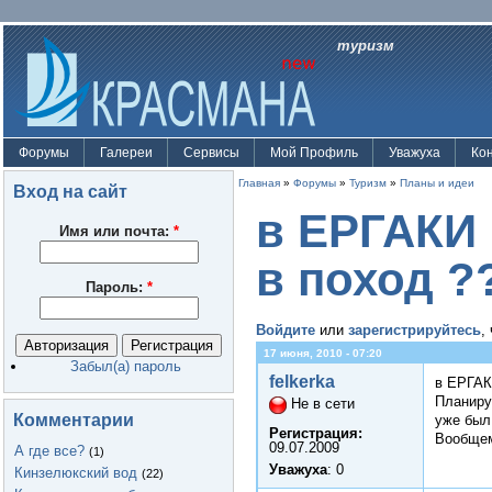
туризм
Форумы
Галереи
Сервисы
Мой Профиль
Уважуха
Ко
Главная
»
Форумы
»
Туризм
»
Планы и идеи
Вход на сайт
в ЕРГАКИ 
Имя или почта:
*
в поход ?
Пароль:
*
Войдите
или
зарегистрируйтесь
,
17 июня, 2010 - 07:20
Забыл(а) пароль
felkerka
в ЕРГАК
Планиру
Не в сети
Комментарии
уже был
Регистрация:
Вообщем
09.07.2009
А где все?
(1)
Уважуха
: 0
Кинзелюкский вод
(22)