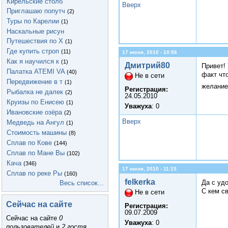
Кирельские столб
Вверх
Приглашаю попутч
(2)
Туры по Карелии
(1)
Наскальные рисун
Путешествия по Х
(1)
Где купить строп
(11)
17 июня, 2010 - 10:56
Как я научился к
(1)
Дмитрий80
Привет! 
Палатка ATEMI VA
(40)
факт что
Не в сети
Передвижение в т
(1)
желание
Регистрация:
Рыбалка не далек
(2)
24.05.2010
Круизы по Енисею
(1)
Уважуха
: 0
Ивановские озёра
(2)
Вверх
Медведь на Ангул
(1)
Стоимость машины
(8)
Сплав по Кове
(144)
Сплав по Мане Вы
(102)
Кача
(346)
17 июня, 2010 - 11:15
Сплав по реке Ры
(160)
felkerka
Да с уд
Весь список...
С кем св
Не в сети
Сейчас на сайте
Регистрация:
09.07.2009
Сейчас на сайте
0
Уважуха
: 0
пользователей
и
2 гостя
.