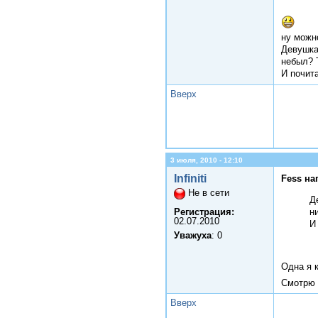
ну можн
Девушка,
небыл? Т
И почита
Вверх
3 июля, 2010 - 12:10
Infiniti
Fess на
Не в сети
Д
Регистрация:
н
02.07.2010
И
Уважуха
: 0
Одна я 
Смотрю 
Вверх