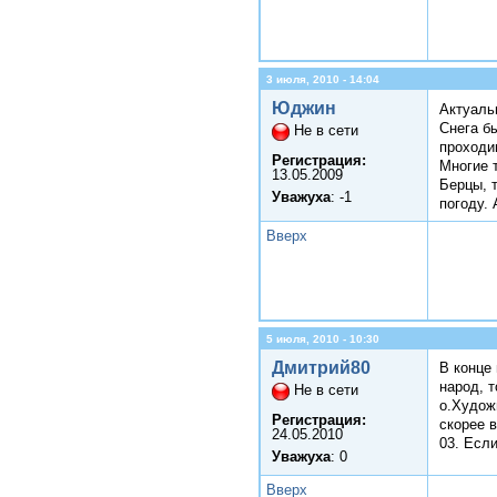
3 июля, 2010 - 14:04
Юджин
Актуальн
Снега б
Не в сети
проходи
Регистрация:
Многие т
13.05.2009
Берцы, 
Уважуха
: -1
погоду.
Вверх
5 июля, 2010 - 10:30
Дмитрий80
В конце
народ, т
Не в сети
о.Худож
Регистрация:
скорее в
24.05.2010
03. Есл
Уважуха
: 0
Вверх