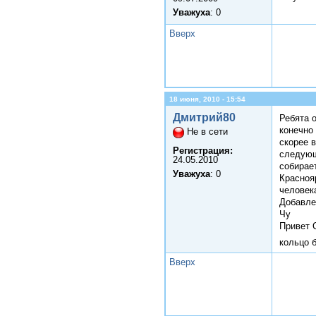
Уважуха
: 0
Вверх
18 июня, 2010 - 15:54
Дмитрий80
Ребята о
конечно
Не в сети
скорее 
Регистрация:
следующи
24.05.2010
собирае
Уважуха
: 0
Краснояр
человека
Добавле
Чу
Привет 
кольцо 
Вверх