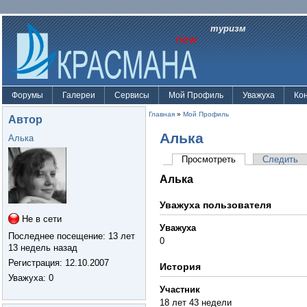
туризм
Форумы
Галереи
Сервисы
Мой Профиль
Уважуха
Ко
Главная
»
Мой Профиль
Автор
Алька
Алька
Просмотреть
Следить
Алька
Уважуха пользователя
Не в сети
Уважуха
Последнее посещение:
13 лет
0
13 недель назад
Регистрация:
12.10.2007
История
Уважуха
: 0
Участник
18 лет 43 недели