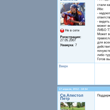
стали к
Ибо:
- надое
ответст
- видет
может 
ЛИБО Т
Не в сети
Может в
Регистрация:
правосл
27.05.2007
для все
Уважуха
: 7
действи
почувст
либо тур
Готов в
Вверх
17 апреля, 2012 - 18:34
Св.Апестол
Поддер
Петр