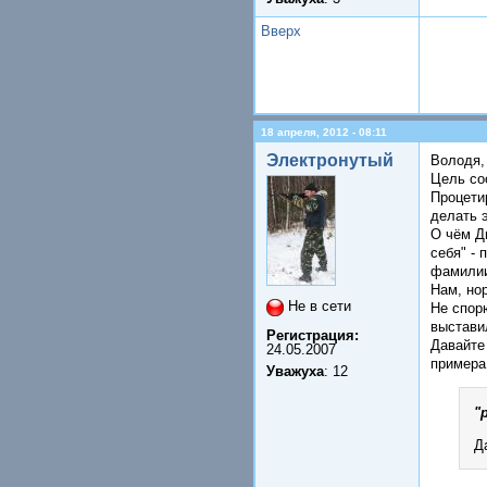
Вверх
18 апреля, 2012 - 08:11
Электронутый
Володя, 
Цель соо
Процетир
делать э
О чём Ди
себя" - 
фамилии
Нам, но
Не в сети
Не спор
выстави
Регистрация:
Давайте 
24.05.2007
примера
Уважуха
: 12
"
Д