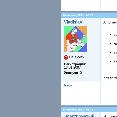
18 апреля, 2012 - 09:24
VladislaV
А по тем
с
л
з
Не в сети
з
Регистрация:
13.01.2007
Уважуха
: 0
Как-то т
Вверх
18 апреля, 2012 - 09:26
Электронутый
Ну, вер