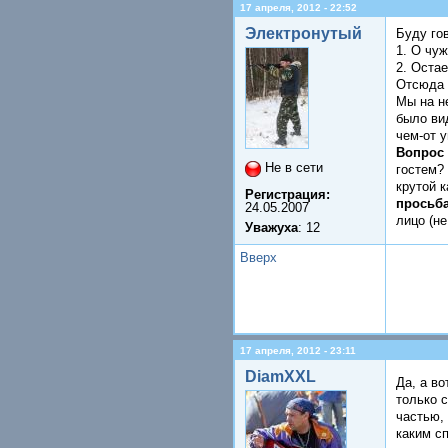
17 апреля, 2012 - 22:52
Электронутый
Буду го
1. О чу
2. Остае
Отсюда 
Мы на н
было вид
чем-от 
Вопрос
Не в сети
гостем?
крутой к
Регистрация:
просьба
24.05.2007
лицо (н
Уважуха
: 12
Вверх
17 апреля, 2012 - 23:11
DiamXXL
Да, а в
только 
частью, 
каким с