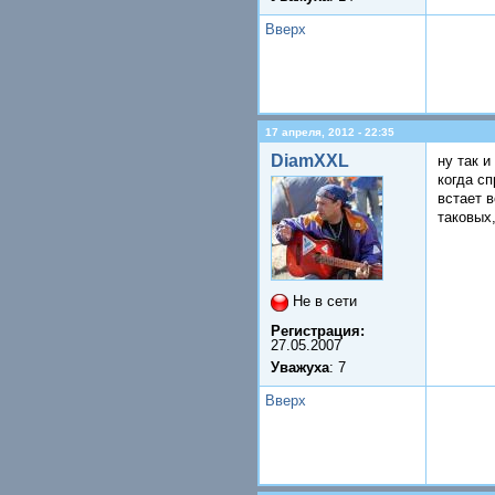
Вверх
17 апреля, 2012 - 22:35
DiamXXL
ну так и
когда сп
встает в
таковых
Не в сети
Регистрация:
27.05.2007
Уважуха
: 7
Вверх