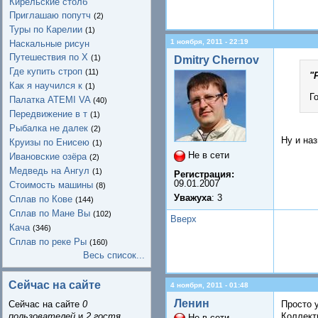
Кирельские столб
Приглашаю попутч
(2)
Туры по Карелии
(1)
1 ноября, 2011 - 22:19
Наскальные рисун
Путешествия по Х
(1)
Dmitry Chernov
Где купить строп
(11)
"
Как я научился к
(1)
Г
Палатка ATEMI VA
(40)
Передвижение в т
(1)
Рыбалка не далек
(2)
Ну и на
Круизы по Енисею
(1)
Не в сети
Ивановские озёра
(2)
Медведь на Ангул
(1)
Регистрация:
09.01.2007
Стоимость машины
(8)
Уважуха
: 3
Сплав по Кове
(144)
Сплав по Мане Вы
(102)
Вверх
Кача
(346)
Сплав по реке Ры
(160)
Весь список...
Сейчас на сайте
4 ноября, 2011 - 01:48
Ленин
Просто 
Сейчас на сайте
0
Коллект
пользователей
и
2 гостя
.
Не в сети