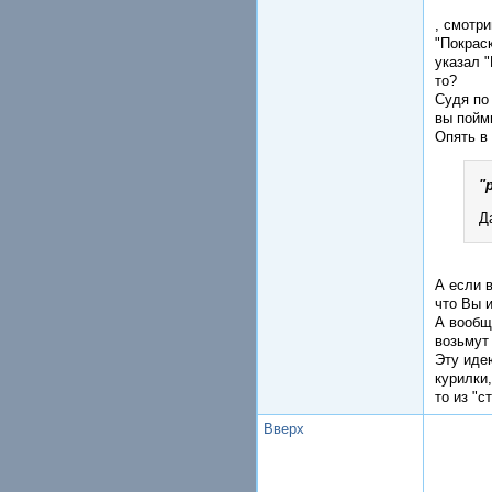
, смотри
"Покраск
указал 
то?
Судя по
вы пойми
Опять в
"
Д
А если 
что Вы и
А вообщ
возьмут 
Эту иде
курилки
то из "с
Вверх