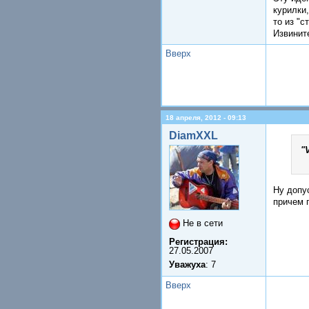
курилки
то из "с
Извинит
Вверх
18 апреля, 2012 - 09:13
DiamXXL
"
Ну допу
причем п
Не в сети
Регистрация:
27.05.2007
Уважуха
: 7
Вверх