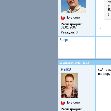
ч
у
Б
)
Не в сети
Регистрация:
09.01.2007
+1
Уважуха
: 3
Вверх
19 декабря, 2011 - 11:14
Рыся
сайт ум
на фору
Не в сети
Регистрация: