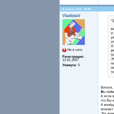
18 апреля, 2012 - 08:48
VladislaV
"
в
и
у
э
А
Не в сети
р
п
Регистрация:
Э
13.01.2007
н
Уважуха
: 0
н
т
Виталя, 
В
ы пойм
А если в
что Вы и
А вообщ
возьмут
Эту иде