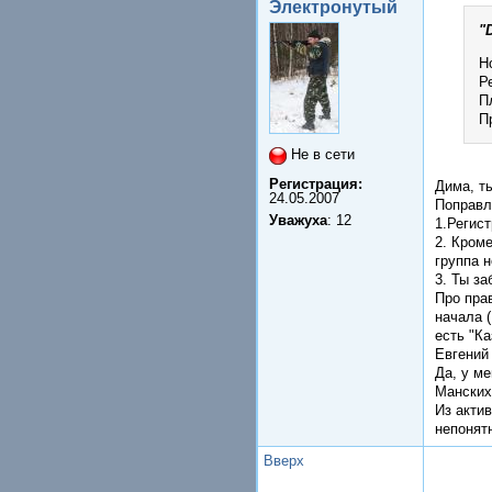
Электронутый
"
Н
Р
П
П
Не в сети
Регистрация:
Дима, ты
24.05.2007
Поправл
Уважуха
: 12
1.Регист
2. Кром
группа 
3. Ты з
Про пра
начала 
есть "К
Евгений
Да, у м
Манских
Из акти
непонят
Вверх