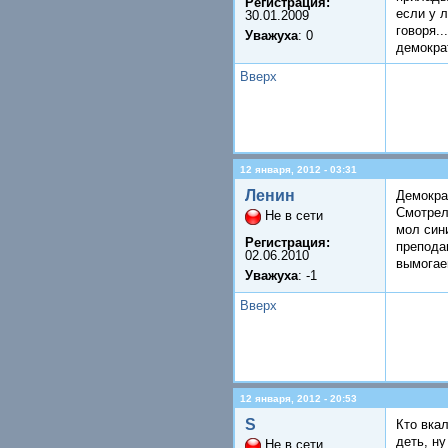
Регистрация:
если у 
30.01.2009
говоря..
Уважуха
: 0
демокра
Вверх
12 января, 2012 - 03:31
Ленин
Демокра
Смотрел 
Не в сети
мол син
Регистрация:
препода
02.06.2010
вымогае
Уважуха
: -1
Вверх
12 января, 2012 - 20:53
S
Кто вкал
деть, ну
Не в сети