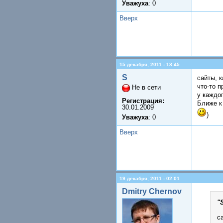
Уважуха
: 0
Вверх
15 декабря, 2011 - 18:45
S
сайты, к
что-то п
Не в сети
у каждо
Регистрация:
Ближе к
30.01.2009
)
Уважуха
: 0
Вверх
19 декабря, 2011 - 02:01
Dmitry Chernov
"
с