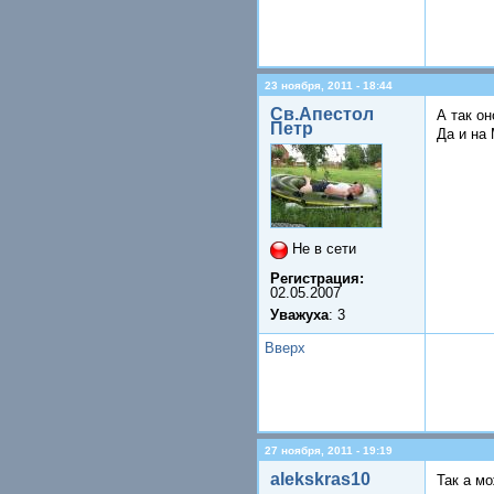
23 ноября, 2011 - 18:44
Св.Апестол
А так он
Петр
Да и на 
Не в сети
Регистрация:
02.05.2007
Уважуха
: 3
Вверх
27 ноября, 2011 - 19:19
alekskras10
Так а м