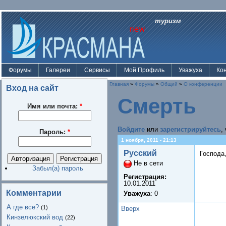
туризм
Форумы
Галереи
Сервисы
Мой Профиль
Уважуха
Ко
Главная
»
Форумы
»
Общий
»
О конференции
Вход на сайт
Смерть
Имя или почта:
*
Войдите
или
зарегистрируйтесь
,
Пароль:
*
1 ноября, 2011 - 21:13
Русский
Господа,
Не в сети
Забыл(а) пароль
Регистрация:
10.01.2011
Комментарии
Уважуха
: 0
А где все?
(1)
Вверх
Кинзелюкский вод
(22)