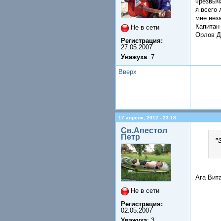
чрезвыч
я всего
мне нез
Капитан
Не в сети
Орлов Д
Регистрация:
27.05.2007
Уважуха
: 7
Вверх
17 апреля, 2012 - 23:18
Св.Апестол
Петр
"
Ага Вит
Не в сети
Регистрация:
02.05.2007
Уважуха
: 3