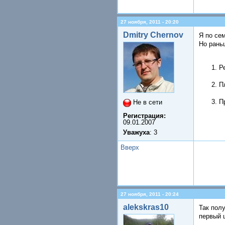
27 ноября, 2011 - 20:20
Dmitry Chernov
Я по се
Но рань
Р
П
П
Не в сети
Регистрация:
09.01.2007
Уважуха
: 3
Вверх
27 ноября, 2011 - 20:24
alekskras10
Так пол
первый 