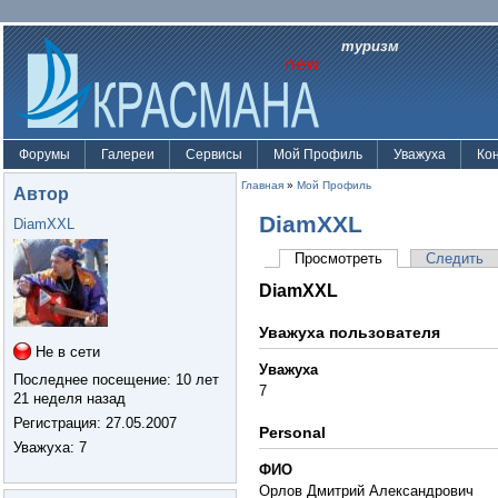
туризм
Форумы
Галереи
Сервисы
Мой Профиль
Уважуха
Ко
Главная
»
Мой Профиль
Автор
DiamXXL
DiamXXL
Просмотреть
Следить
DiamXXL
Уважуха пользователя
Не в сети
Уважуха
Последнее посещение:
10 лет
7
21 неделя назад
Регистрация:
27.05.2007
Personal
Уважуха
: 7
ФИО
Орлов Дмитрий Александрович