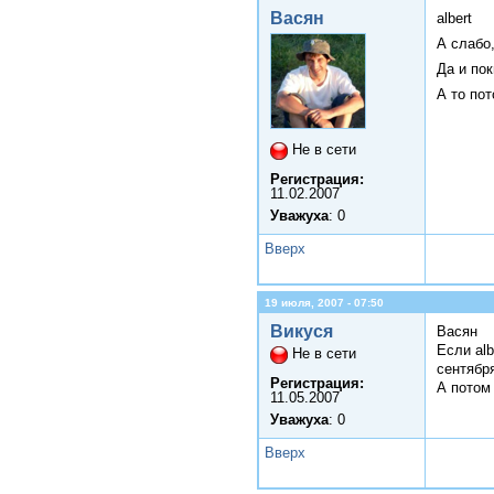
Васян
albert
А слабо
Да и по
А то по
Не в сети
Регистрация:
11.02.2007
Уважуха
: 0
Вверх
19 июля, 2007 - 07:50
Викуся
Васян
Если alb
Не в сети
сентября
Регистрация:
А потом 
11.05.2007
Уважуха
: 0
Вверх