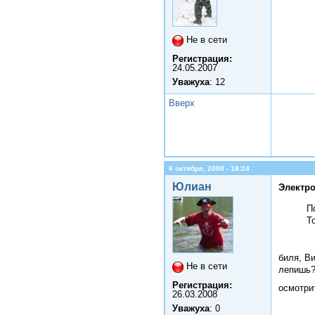
Не в сети
Регистрация:
24.05.2007
Уважуха
: 12
Вверх
6 октября, 2008 - 18:24
Юлиан
Электро
П
Т
биля, В
Не в сети
лепишь?
Регистрация:
осмотри
26.03.2008
Уважуха
: 0