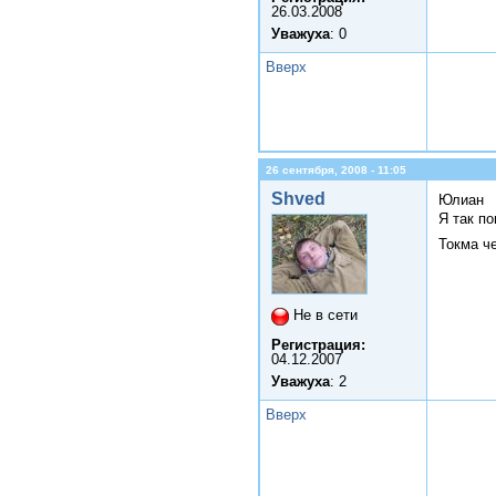
26.03.2008
Уважуха
: 0
Вверх
26 сентября, 2008 - 11:05
Shved
Юлиан
Я так п
Токма ч
Не в сети
Регистрация:
04.12.2007
Уважуха
: 2
Вверх