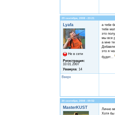
29 сентября, 2008 - 23:21
Lyafa
а тебе 
тебе ма
это пол
мы все р
а мне т
Добавле
это я че
Не в сети
будет...
Регистрация:
10.01.2007
Уважуха
: 14
Вверх
30 сентября, 2008 - 09:52
MasterKUST
Лично м
Хотя бы