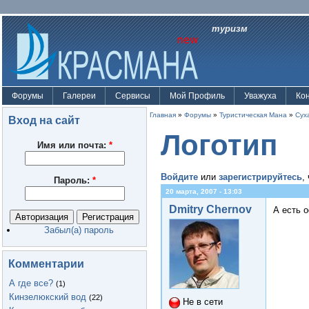
туризм
Форумы
Галереи
Сервисы
Мой Профиль
Уважуха
Ко
Главная
»
Форумы
»
Туристическая Мана
»
Сух
Вход на сайт
Логотип
Имя или почта:
*
Войдите
или
зарегистрируйтесь
,
Пароль:
*
20 марта, 2007 - 13:03
Dmitry Chernov
А есть 
Забыл(а) пароль
Комментарии
А где все?
(1)
Кинзелюкский вод
(22)
Не в сети