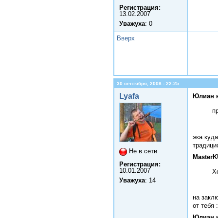
Регистрация:
13.02.2007
Уважуха
: 0
Вверх
30 сентября, 2008 - 22:25
Lyafa
Юлиан 
п
эка куд
традици
Не в сети
MasterK
Регистрация:
10.01.2007
Х
Уважуха
: 14
на заклю
от тебя 
Юлиан 