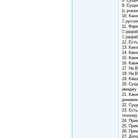
8. Суще
9. Суще
(с указа
10. Как
 русск
11. Фир
 разра
 разра
12. Ест
13. Как
14. Как
15. Как
16. Как
17. На 
18. На 
19. Как
20. Сущ
имиджу
21. Как
динамик
22. Сущ
23. Ест
точному
24. При
25. При
26. При
27. Доп