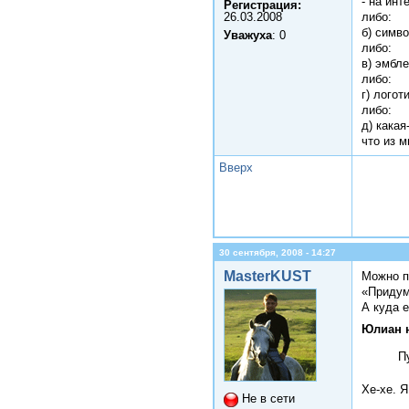
- на инт
Регистрация:
26.03.2008
либо:
б) симв
Уважуха
: 0
либо:
в) эмбл
либо:
г) логот
либо:
д) кака
что из 
Вверх
30 сентября, 2008 - 14:27
MasterKUST
Можно п
«Придум
А куда е
Юлиан 
П
Хе-хе. 
Не в сети