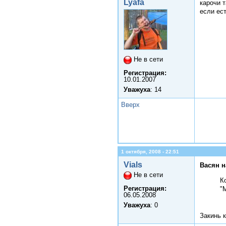
Lyafa
карочи т
если ест
Не в сети
Регистрация:
10.01.2007
Уважуха
: 14
Вверх
1 октября, 2008 - 22:51
Vials
Васян н
Не в сети
К
Регистрация:
"
06.05.2008
Уважуха
: 0
Закинь 