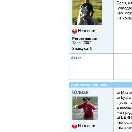
Если, н
благода
чем мож
Не хоче
Не в сети
Регистрация:
13.02.2007
Уважуха
: 0
Вверх
30 сентября, 2008 - 10:58
Юлиан
to Mast
to Lyafa
Пусть п
а вообщ
мы прид
а) ЕДИН
- на оф
Не в сети
- на ви