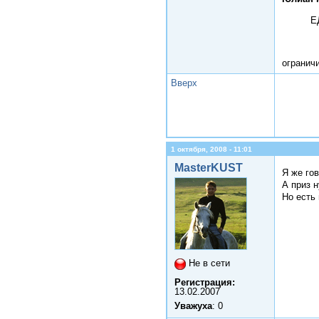
Е
огранич
Вверх
1 октября, 2008 - 11:01
MasterKUST
Я же го
А приз 
Но есть 
Не в сети
Регистрация:
13.02.2007
Уважуха
: 0