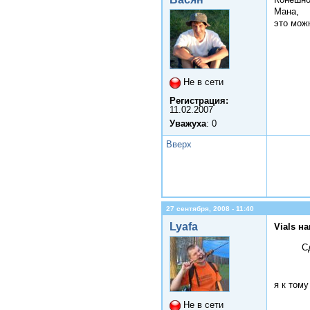
Мана,
это мож
Не в сети
Регистрация:
11.02.2007
Уважуха
: 0
Вверх
27 сентября, 2008 - 11:40
Lyafa
Vials н
С
я к том
Не в сети