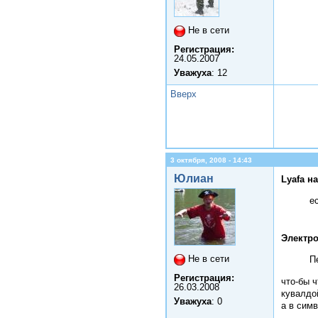
Не в сети
Регистрация:
24.05.2007
Уважуха
: 12
Вверх
3 октября, 2008 - 14:43
Юлиан
Lyafa н
е
Электро
Не в сети
П
Регистрация:
что-бы ч
26.03.2008
кувалдой
Уважуха
: 0
а в симв