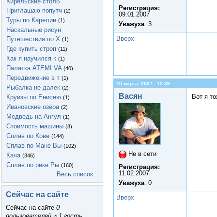
Кирельские столб
Регистрация:
Приглашаю попутч
(2)
09.01.2007
Туры по Карелии
(1)
Уважуха
: 3
Наскальные рисун
Вверх
Путешествия по Х
(1)
Где купить строп
(11)
Как я научился к
(1)
Палатка ATEMI VA
(40)
Передвижение в т
(1)
20 марта, 2007 - 13:39
Рыбалка не далек
(2)
Васян
Вот я то
Круизы по Енисею
(1)
Ивановские озёра
(2)
Медведь на Ангул
(1)
Стоимость машины
(8)
Сплав по Кове
(144)
Сплав по Мане Вы
(102)
Не в сети
Кача
(346)
Сплав по реке Ры
(160)
Регистрация:
11.02.2007
Весь список...
Уважуха
: 0
Сейчас на сайте
Вверх
Сейчас на сайте
0
пользователей
и
1 гость
.