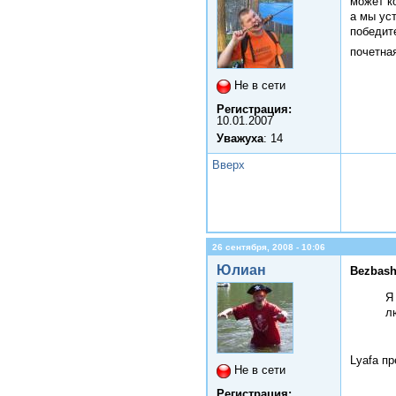
может к
а мы ус
победит
почетна
Не в сети
Регистрация:
10.01.2007
Уважуха
: 14
Вверх
26 сентября, 2008 - 10:06
Юлиан
Bezbash
Я
л
Lyafa п
Не в сети
Регистрация: