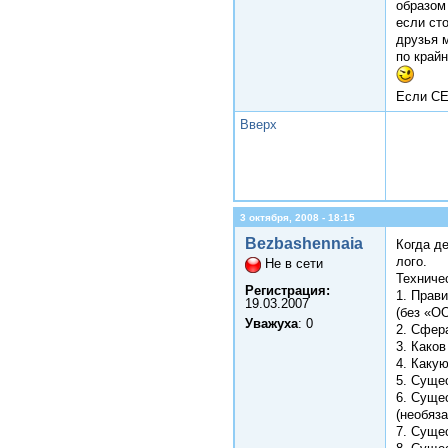
образом
если ст
друзья м
по край
Если СЕР
Вверх
3 октября, 2008 - 18:15
Bezbashennaia
Когда д
лого.
Не в сети
Техниче
Регистрация:
1. Прав
19.03.2007
(без «ОО
Уважуха
: 0
2. Сфер
3. Како
4. Каку
5. Суще
6. Суще
(необяз
7. Суще