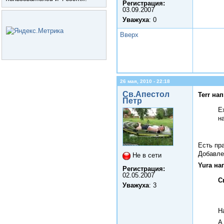
Регистрация:
03.09.2007
Уважуха
: 0
Вверх
26 мая, 2010 - 22:18
Св.Апестол
Terr на
Петр
Е
н
Есть пр
Добавле
Не в сети
Yura на
Регистрация:
02.05.2007
С
Уважуха
: 3
Н
А