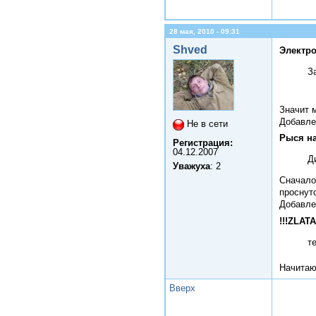
28 мая, 2010 - 09:31
Shved
Электро
З
Значит 
Добавле
Не в сети
Рыся на
Регистрация:
04.12.2007
Д
Уважуха
: 2
Сначало 
проснут
Добавле
!!!ZLATA
т
Начитаю
Вверх