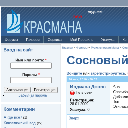
туризм
Форумы
Галереи
Сервисы
Мой Профиль
Уважуха
Ко
Главная
»
Форумы
»
Туристическая Мана
»
Сос
Вход на сайт
Сосновый
Имя или почта:
*
Войдите
или
зарегистрируйтесь
,
Пароль:
*
26 мая, 2010 - 20:05
Индиана Джонс
Sun
Спасибо
Не в сети
Забыл(а) пароль
Добавле
Регистрация:
Terr
28.01.2009
Эти лис
Комментарии
Уважуха
: 0
А где все?
(1)
Вверх
Кинзелюкский вод
(22)