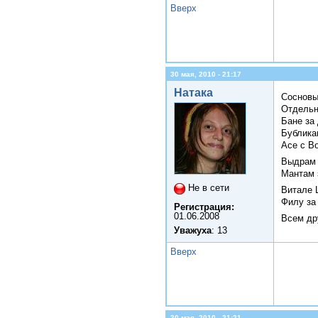
Вверх
30 мая, 2010 - 21:17
Натака
Сосновы
Отдельн
Бане за 
Бублика
Асе с Во
Выдрам 
Мантам 
Не в сети
Витале 
Филу за 
Регистрация:
01.06.2008
Всем др
Уважуха
: 13
Вверх
30 мая, 2010 - 21:21