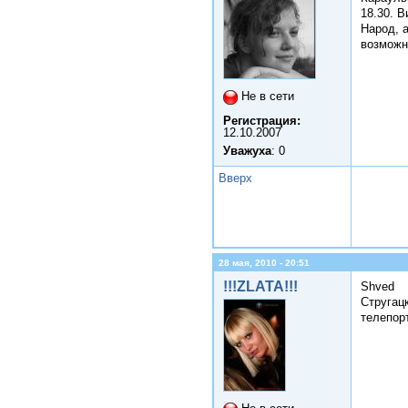
18.30. В
Народ, а
возможн
Не в сети
Регистрация:
12.10.2007
Уважуха
: 0
Вверх
28 мая, 2010 - 20:51
!!!ZLATA!!!
Shved
Стругац
телепор