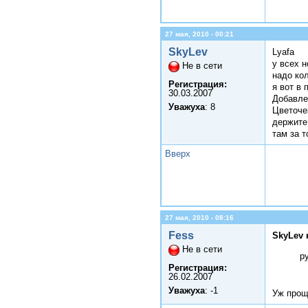
27 мая, 2010 - 00:21
SkyLev
Lyafa
у всех н
Не в сети
надо кол
Регистрация:
я вот в
30.03.2007
Добавле
Уважуха
: 8
Цветоче
держите 
там за т
Вверх
27 мая, 2010 - 08:16
Fess
SkyLev 
Не в сети
р
Регистрация:
26.02.2007
Уважуха
: -1
Уж прощ