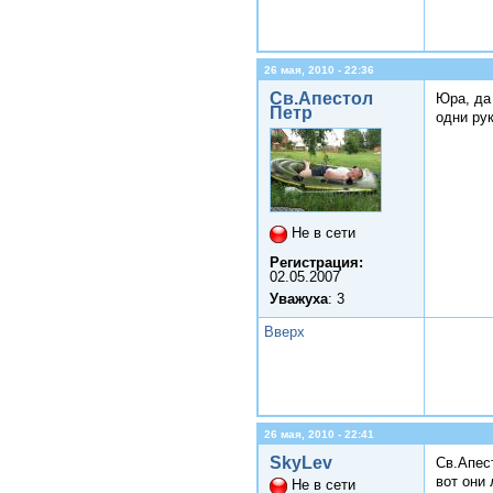
26 мая, 2010 - 22:36
Св.Апестол
Юра, да
Петр
одни рук
Не в сети
Регистрация:
02.05.2007
Уважуха
: 3
Вверх
26 мая, 2010 - 22:41
SkyLev
Св.Апес
вот они 
Не в сети