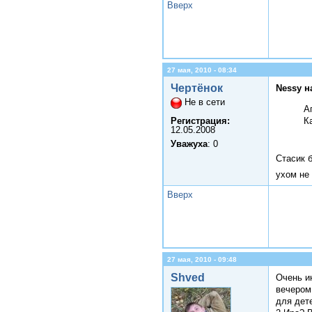
Вверх
27 мая, 2010 - 08:34
Чертёнок
Nessy н
Не в сети
А
Регистрация:
К
12.05.2008
Уважуха
: 0
Стасик б
ухом не 
Вверх
27 мая, 2010 - 09:48
Shved
Очень и
вечером
для дет