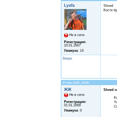
Lyafa
Shved
Костя б
Не в сети
Регистрация:
10.01.2007
Уважуха
: 14
Вверх
27 мая, 2010 - 10:59
ЖЖ
Shved н
Не в сети
К
Регистрация:
Y
01.01.2009
С
Уважуха
: 0