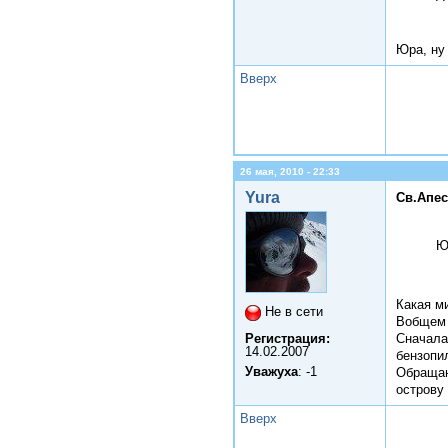
Юра, ну
Вверх
26 мая, 2010 - 22:33
Yura
Св.Апес
Ю
Какая м
Не в сети
Вобщем 
Регистрация:
Сначала
14.02.2007
бензопи
Уважуха
: -1
Обращаю
острову 
Вверх