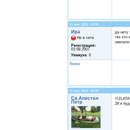
27 мая, 2010 - 14:34
Ира
да нету 
тех кто 
Не в сети
заехали
Регистрация:
03.09.2007
Уважуха
: 0
Вверх
27 мая, 2010 - 20:59
Св.Апестол
!!!ZLATA!
Петр
28 я буд