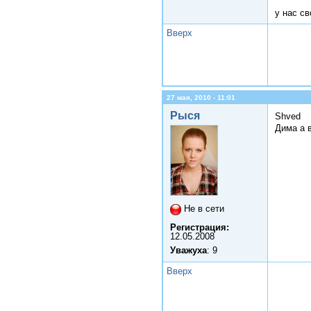
у нас с
Вверх
27 мая, 2010 - 11:01
Рыся
Shved
Дима а 
Не в сети
Регистрация:
12.05.2008
Уважуха
: 9
Вверх