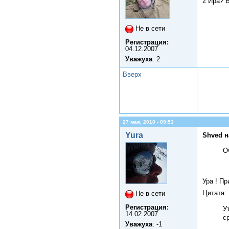
2 Ира? 
Не в сети
Регистрация:
04.12.2007
Уважуха
: 2
Вверх
27 мая, 2010 - 09:53
Yura
Shved н
О
Ура ! П
Цитата:
Не в сети
Регистрация:
У
14.02.2007
с
Уважуха
: -1