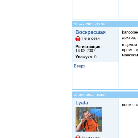
30 мая, 2010 - 15:58
Воскресшая
kanoobe
дохтор, 
Не в сети
в целом
Регистрация:
время п
14.02.2007
манском
Уважуха
: 0
Вверх
30 мая, 2010 - 16:02
Lyafa
всем сп
Не в сети