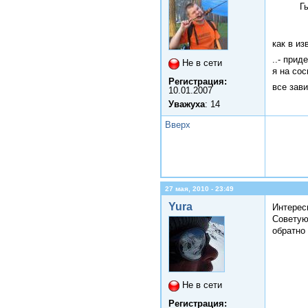
Г
как в и
..- прид
Не в сети
я на сос
Регистрация:
все зав
10.01.2007
Уважуха
: 14
Вверх
27 мая, 2010 - 23:49
Yura
Интересн
Советую
обратно
Не в сети
Регистрация: