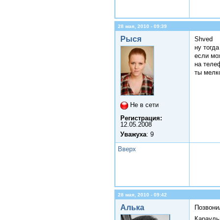
28 мая, 2010 - 09:39
Рыся
Shved
ну тогда
если мо
на теле
ты мелк
Не в сети
Регистрация:
12.05.2008
Уважуха
: 9
Вверх
28 мая, 2010 - 09:42
Алька
Позвони
Карауль