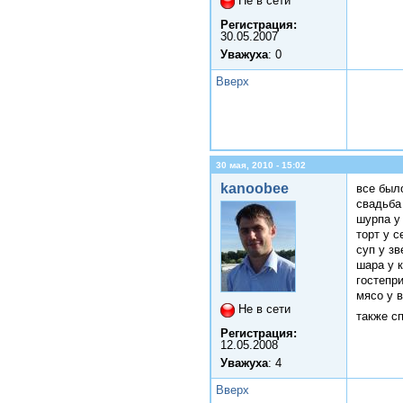
Не в сети
Регистрация:
30.05.2007
Уважуха
: 0
Вверх
30 мая, 2010 - 15:02
kanoobee
все был
свадьба
шурпа у
торт у 
суп у з
шара у 
гостепр
мясо у 
Не в сети
также с
Регистрация:
12.05.2008
Уважуха
: 4
Вверх