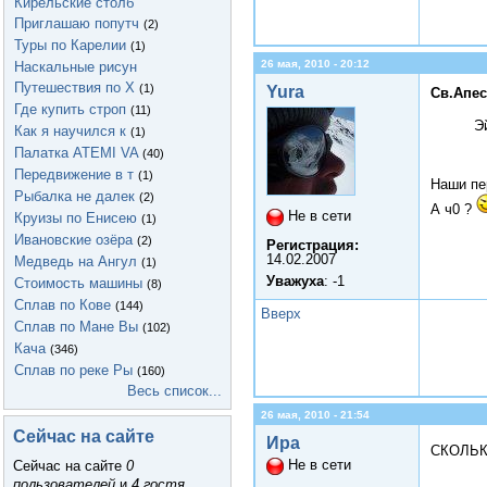
Кирельские столб
Приглашаю попутч
(2)
Туры по Карелии
(1)
26 мая, 2010 - 20:12
Наскальные рисун
Путешествия по Х
(1)
Yura
Св.Апес
Где купить строп
(11)
Э
Как я научился к
(1)
Палатка ATEMI VA
(40)
Передвижение в т
(1)
Наши пе
Рыбалка не далек
(2)
А ч0 ?
Не в сети
Круизы по Енисею
(1)
Ивановские озёра
(2)
Регистрация:
14.02.2007
Медведь на Ангул
(1)
Уважуха
: -1
Стоимость машины
(8)
Сплав по Кове
(144)
Вверх
Сплав по Мане Вы
(102)
Кача
(346)
Сплав по реке Ры
(160)
Весь список...
26 мая, 2010 - 21:54
Сейчас на сайте
Ира
СКОЛЬК
Не в сети
Сейчас на сайте
0
пользователей
и
4 гостя
.