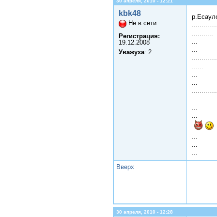
30 апреля, 2010 - 12:21
kbk48
р.Есаул
Не в сети
.............
...........
Регистрация:
...
19.12.2008
...
Уважуха
: 2
............
......
...
...
.............
...
...
...
...
...
...
Вверх
30 апреля, 2010 - 12:28