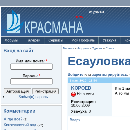
туризм
Форумы
Галереи
Сервисы
Мой Профиль
Уважуха
Ко
Главная
»
Форумы
»
Туризм
»
Сплав
Вход на сайт
Есауловка
Имя или почта:
*
Войдите
или
зарегистрируйтесь
,
Пароль:
*
1 мая, 2010 - 13:54
KOPOED
Кто 1 м
А то мы 
Не в сети
Забыл(а) пароль
Регистрация:
10.06.2009
Комментарии
Уважуха
: 0
А где все?
(1)
Вверх
Кинзелюкский вод
(22)