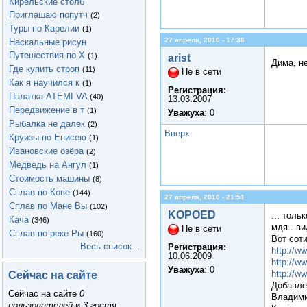
Кирельские столб
Приглашаю попутч
(2)
Туры по Карелии
(1)
27 апреля, 2010 - 17:36
Наскальные рисун
Путешествия по Х
(1)
arist
Дима, н
Где купить строп
(11)
Не в сети
Как я научился к
(1)
Регистрация:
Палатка ATEMI VA
(40)
13.03.2007
Передвижение в т
(1)
Уважуха
: 0
Рыбалка не далек
(2)
Вверх
Круизы по Енисею
(1)
Ивановские озёра
(2)
Медведь на Ангул
(1)
Стоимость машины
(8)
Сплав по Кове
(144)
27 апреля, 2010 - 21:51
Сплав по Мане Вы
(102)
KOPOED
... толь
Кача
(346)
мдя.. ви
Не в сети
Сплав по реке Ры
(160)
Вот сот
Весь список...
Регистрация:
http://
10.06.2009
http://
Уважуха
: 0
Сейчас на сайте
http://w
Добавле
Сейчас на сайте
0
Владими
пользователей
и
3 гостя
.