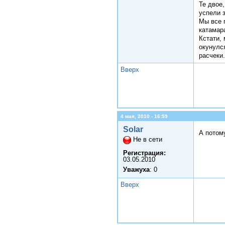
Те двое
успели 
Мы все 
катамар
Кстати, 
окунулся
расчеки.
Вверх
4 мая, 2010 - 16:59
Solar
А потому
Не в сети
Регистрация:
03.05.2010
Уважуха
: 0
Вверх