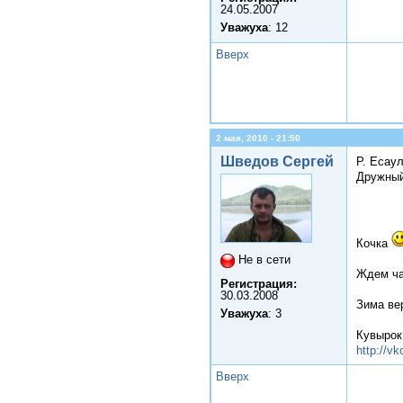
24.05.2007
Уважуха
: 12
Вверх
2 мая, 2010 - 21:50
Шведов Сергей
Р. Есаул
Дружный
Кочка
Не в сети
Ждем ча
Регистрация:
30.03.2008
Зима ве
Уважуха
: 3
Кувырок
http://v
Вверх