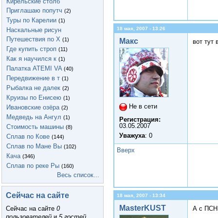
Кирельские столб
Приглашаю попутч
(2)
Туры по Карелии
(1)
18 мая, 2007 - 13:26
Наскальные рисун
Путешествия по Х
(1)
Макс
вот тут
Где купить строп
(11)
Как я научился к
(1)
Палатка ATEMI VA
(40)
Передвижение в т
(1)
Рыбалка не далек
(2)
Круизы по Енисею
(1)
Не в сети
Ивановские озёра
(2)
Медведь на Ангул
(1)
Регистрация:
03.05.2007
Стоимость машины
(8)
Уважуха
: 0
Сплав по Кове
(144)
Сплав по Мане Вы
(102)
Вверх
Кача
(346)
Сплав по реке Ры
(160)
Весь список...
Сейчас на сайте
18 мая, 2007 - 13:34
MasterKUST
А с ПСН
Сейчас на сайте
0
пользователей
и
5 гостей
.