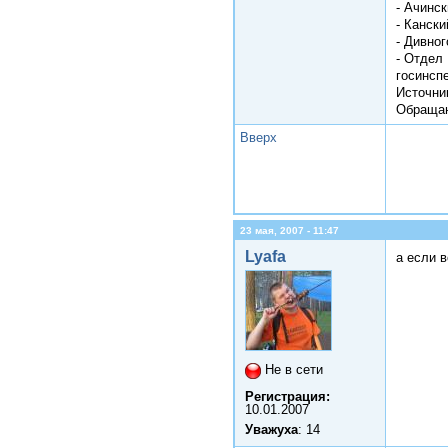
- Ачинск
- Кански
- Дивно
- Отдел 
госинсп
Источни
Обращаю
Вверх
23 мая, 2007 - 11:47
Lyafa
а если 
Не в сети
Регистрация:
10.01.2007
Уважуха
: 14