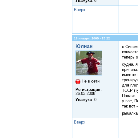
Уважуха
: 6
Вверх
18 января, 2009 - 15:22
Юлиан
с Сисим
кончаетс
теперь 
судна. я
причина
имеется 
трениру
Не в сети
для пл
Регистрация:
ТССР (т
26.03.2008
Павлик
Уважуха
: 0
у вас, П
так вот 
рыбалк
Вверх