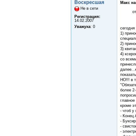
Воскресшая
Макс на
Не в сети
о
Регистрация:
14.02.2007
Уважуха
: 0
сегодня
1) прин
специал
2) прин
3) квита
4) ксер
со всем
принесл
далее...
показат
НО!!! в 
"Обязат
более 2-
попроси
главное
кроме эт
- чтоб у
- Конец
- Букси
- свисто
- элект