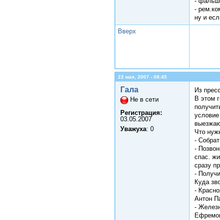
- фальшф
- рем.ко
ну и ес
Вверх
23 мая, 2007 - 08:45
Гала
Из прес
В этом 
Не в сети
получит
Регистрация:
условие
03.05.2007
выезжаю
Уважуха
: 0
Что нуж
- Собрат
- Позвон
спас. жи
сразу п
- Получ
Куда зв
- Красно
Антон П
- Железн
Ефремо