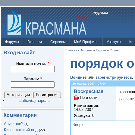
туризм
Форумы
Галереи
Сервисы
Мой Профиль
Уважуха
Ко
Главная
»
Форумы
»
Туризм
»
Сплав
Вход на сайт
порядок 
Имя или почта:
*
Войдите
или
зарегистрируйтесь
,
Пароль:
*
30 марта, 2007 - 07:44
Воскресшая
хорошая
Не в сети
раскажи
Забыл(а) пароль
Регистрация:
14.02.2007
Комментарии
Уважуха
: 0
А где все?
(1)
Вверх
Кинзелюкский вод
(22)