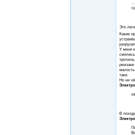
.
с
Это лег
Какие о
устраив
разруше
У меня к
смялись
тротила
рюкзаке
малость
таки.
Но ни чё
Электро
к
В поход
Электро
П
В