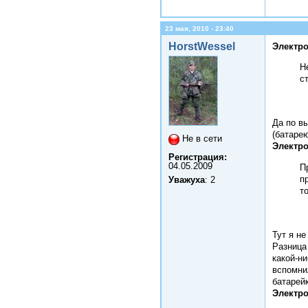
23 мая, 2010 - 23:40
HorstWessel
Электро
Н
с
Да по в
(батарею
Не в сети
Электро
Регистрация:
04.05.2009
П
п
Уважуха
: 2
т
Тут я не
Разница 
какой-ни
вспомни
батарейк
Электро