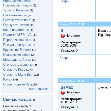
Кирельские столб
Вверх
Приглашаю попутч
(2)
Туры по Карелии
(1)
Наскальные рисун
Путешествия по Х
(1)
17 мая, 2010 - 21:31
Где купить строп
(11)
Как я научился к
S
(1)
Если с д
Палатка ATEMI VA
Digital(
(40)
Не в сети
Передвижение в т
(1)
Регистрация:
Рыбалка не далек
(2)
30.01.2009
Круизы по Енисею
(1)
Уважуха
: 0
Ивановские озёра
(2)
Вверх
Медведь на Ангул
(1)
Стоимость машины
(8)
Сплав по Кове
(144)
Сплав по Мане Вы
(102)
Кача
(346)
17 мая, 2010 - 21:44
Сплав по реке Ры
(160)
gsMax
Думаю не
Весь список...
Не в сети
Регистрация:
Сейчас на сайте
10.01.2010
Сейчас на сайте
0
Уважуха
: 0
пользователей
и
1 гость
.