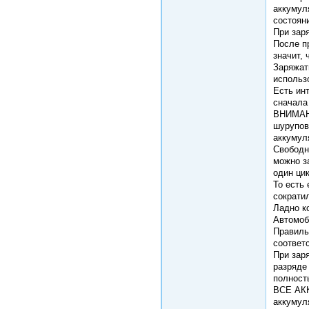
аккумуля
состояни
При зар
После п
значит, 
Заряжат
использ
Есть ин
сначала
ВНИМАНИ
шуруповё
аккумуля
Свободн
можно з
один цик
То есть
сократил
Ладно ко
Автомоб
Правильн
соответ
При зар
разряде
полност
ВСЕ АКК
аккумул