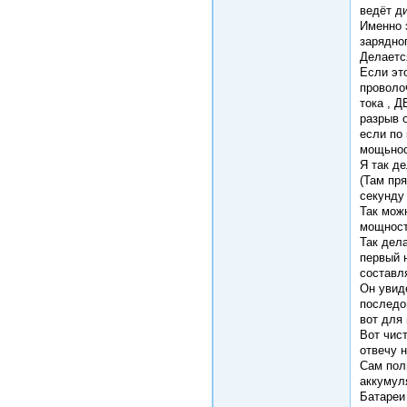
ведёт д
Именно 
зарядног
Делаетс
Если эт
проволо
тока , 
разрыв о
если по 
мощьнос
Я так д
(Там пр
секунду 
Так мож
мощност
Так дел
первый 
составл
Он увид
последо
вот для
Вот чист
отвечу 
Сам пол
аккумуля
Батареи