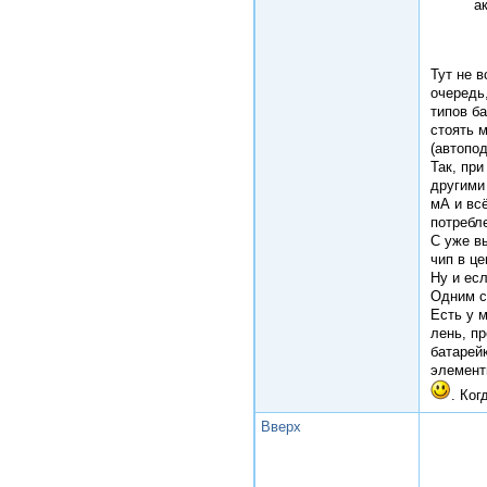
а
Тут не в
очередь,
типов б
стоять 
(автопод
Так, пр
другими
мА и вс
потребл
С уже в
чип в це
Ну и ес
Одним с
Есть у 
лень, п
батарейк
элемент
. Ког
Вверх