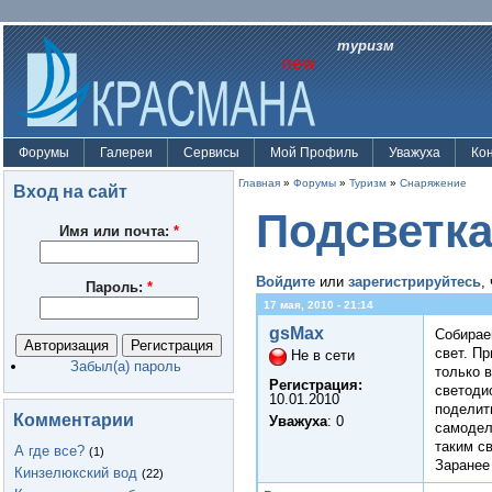
туризм
Форумы
Галереи
Сервисы
Мой Профиль
Уважуха
Ко
Главная
»
Форумы
»
Туризм
»
Снаряжение
Вход на сайт
Подсветка
Имя или почта:
*
Войдите
или
зарегистрируйтесь
,
Пароль:
*
17 мая, 2010 - 21:14
gsMax
Собирае
свет. П
Не в сети
Забыл(а) пароль
только 
Регистрация:
светодио
10.01.2010
поделит
Комментарии
Уважуха
: 0
самодел
таким с
А где все?
(1)
Заранее
Кинзелюкский вод
(22)