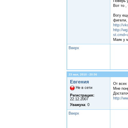
Поверь 
Вот то ,
Вогу ещё
фигели, 
http://v
http://
st.cmd=
Маяк у м
Вверх
23 мая, 2010 - 20:56
Евгения
От всех
Не в сети
Мне понр
Достаточ
Регистрация:
http://w
22.12.2007
Уважуха
: 0
Вверх