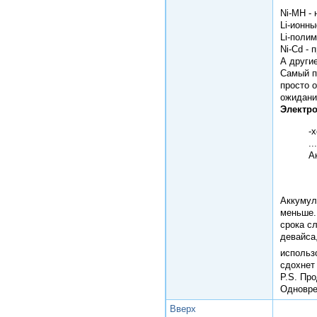
Ni-МН -
Li-ионны
Li-поли
Ni-Cd - 
А други
Самый п
просто 
ожидания
Электро
-
...
А
Аккумуля
меньше.
срока с
девайса,
использ
сдохнет 
P.S. Пр
Одновре
Вверх