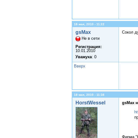
18 мая, 2010 - 11:22
gsMax
Сокол д
Не в сети
Регистрация:
10.01.2010
Уважуха
: 0
Вверх
18 мая, 2010 - 11:38
HorstWessel
gsMax н
h
п
Фирма "