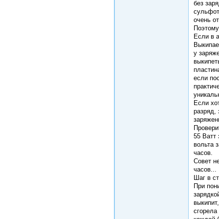
без зар
сульфот
очень о
Поэтому
Если в 
Выкипает
у заряже
выкипет
пластина
если по
практич
уникальн
Если хо
разряд, 
заряжен
Провери
55 Ватт 
вольта з
часов.
Совет н
часов...
Шаг в ст
При пон
зарядкой
выкипит
сгорела 