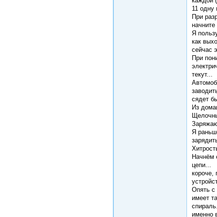
каждой 
11 одну 
При раз
начните 
Я польз
как вых
сейчас 
При пон
электри
текут...
Автомоб
заводит
сядет бы
Из дома
Щелочны
Заряжают
Я раньше
зарядит
Хитрость
Начнём 
цепи...
короче,
устройст
Опять с 
имеет т
спираль
именно 