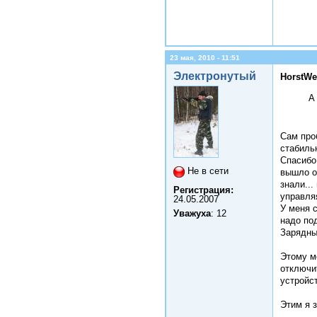
23 мая, 2010 - 11:51
Электронутый
HorstWe
А
Сам про
стабиль
Спасибо 
Не в сети
вышло о
знали...
Регистрация:
управляя
24.05.2007
У меня 
Уважуха
: 12
надо по
Зарядный
Этому мо
отключит
устройст
Этим я з