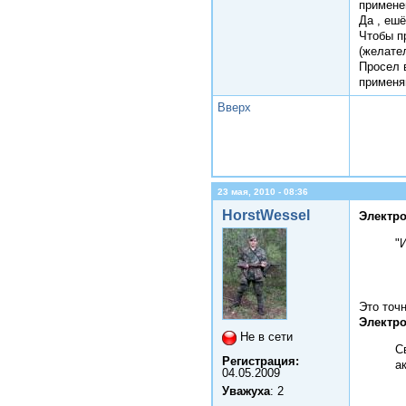
применен
Да , ешё
Чтобы п
(желате
Просел 
применя
Вверх
23 мая, 2010 - 08:36
HorstWessel
Электро
"
Это точ
Электро
Не в сети
С
Регистрация:
а
04.05.2009
Уважуха
: 2