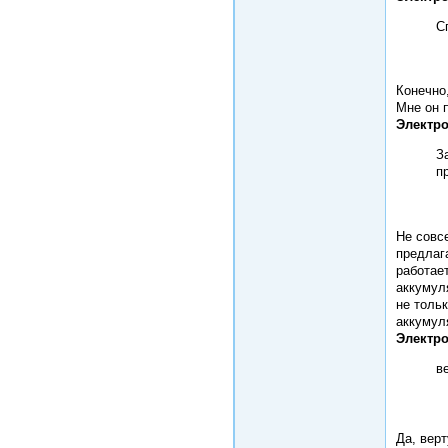
С
Конечно
Мне он 
Электро
З
п
Не совсе
предлаг
работае
аккумуля
не тольк
аккумул
Электро
в
Да, вер