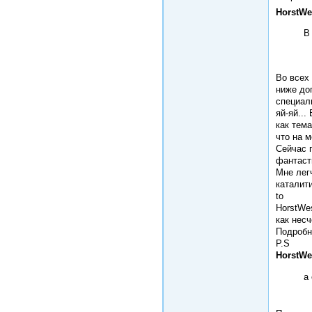
HorstWe
В
Во всех 
ниже до
специал
яй-яй..
как тем
что на 
Сейчас 
фантаст
Мне легч
каталити
to
HorstWe
как нес
Подробн
P.S
HorstWe
а