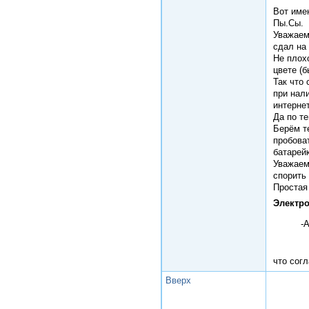
Вот имен
Пы.Сы.
Уважаем
сдал на 
Не плохо
цвете (б
Так что 
при нал
интерне
Да по те
Берём т
пробоват
батарейк
Уважаем
спорить
Простая
Электро
-
что сог
Вверх