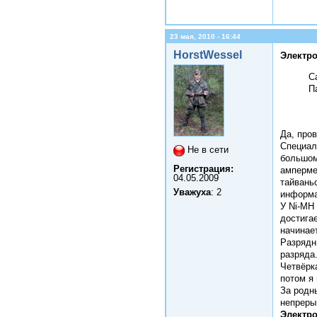
23 мая, 2010 - 16:44
HorstWessel
Электро
С
П
Да, про
Специал
Не в сети
большом
Регистрация:
амперме
04.05.2009
тайвань
Уважуха
: 2
информа
У Ni-MH
достига
начинае
Разрядн
разряда
Четвёрк
потом я
За родн
непреры
Электро