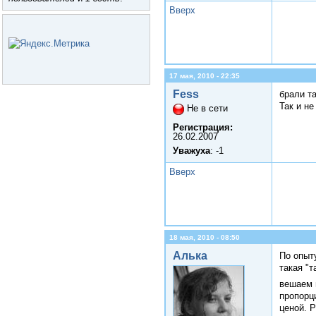
Вверх
17 мая, 2010 - 22:35
Fess
брали та
Так и не
Не в сети
Регистрация:
26.02.2007
Уважуха
: -1
Вверх
18 мая, 2010 - 08:50
Алька
По опыт
такая "
вешаем 
пропорц
ценой. 