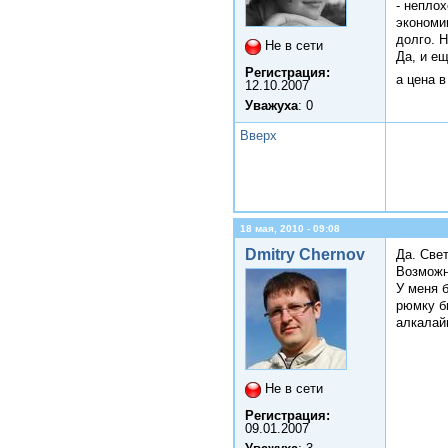
- непло
экономии
долго. Н
Не в сети
Да, и ещ
Регистрация:
а цена 
12.10.2007
Уважуха
: 0
Вверх
18 мая, 2010 - 09:08
Dmitry Chernov
Да. Све
Возможн
У меня 
рюмку б
алкалай
Не в сети
Регистрация:
09.01.2007