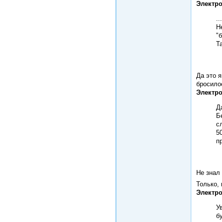
Электро
.
Н
"
Т
Да это 
бросило
Электро
Д
Б
с
5
п
Не знал 
Только, 
Электро
У
б