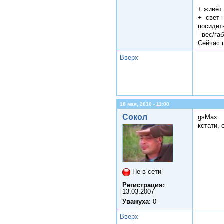
+ живёт 
+- свет 
посидет
- вес/га
Сейчас п
Вверх
18 мая, 2010 - 11:00
Сокол
gsMax
кстати,
Не в сети
Регистрация:
13.03.2007
Уважуха
: 0
Вверх