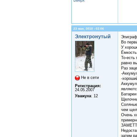
Вверх
23 мая, 2010 - 02:06
Электронутый
Эпиграф:
Во перв
У хорош
Ёмкость
То-есть 
равно в
Раз зац
-Аккумул
Не в сети
-хороши
Аккумул
Регистрация:
являютс
24.05.2007
Батареи
Уважуха
: 12
Щелочны
Соляные
чем щел
Очень х
примерн
ЗАМЕТТЕ
Недоста
затем р