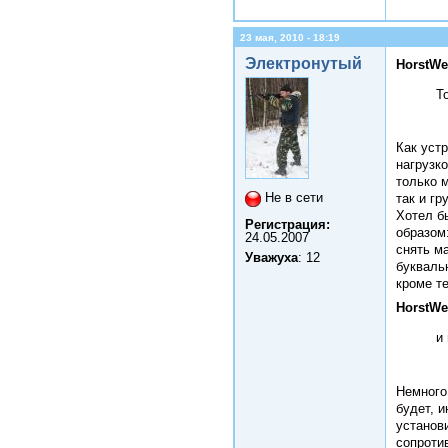
23 мая, 2010 - 18:19
Электронутый
HorstWe
Т
Как уст
нагрузк
только 
Не в сети
так и гр
Хотел б
Регистрация:
образом
24.05.2007
снять м
Уважуха
: 12
букваль
кроме те
HorstWe
и
Немного
будет, и
установи
сопроти