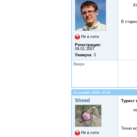
К
В старк
Не в сети
Регистрация:
09.01.2007
Уважуха
: 3
Вверх
16 октября, 2008 - 07:45
Shved
Турист 
п
Точно е
Не в сети