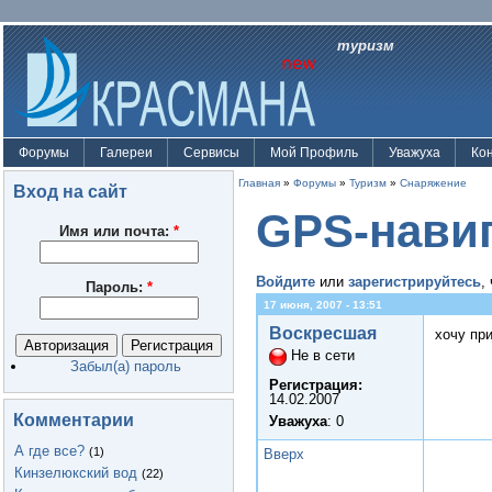
туризм
Форумы
Галереи
Сервисы
Мой Профиль
Уважуха
Ко
Главная
»
Форумы
»
Туризм
»
Снаряжение
Вход на сайт
GPS-нави
Имя или почта:
*
Войдите
или
зарегистрируйтесь
,
Пароль:
*
17 июня, 2007 - 13:51
Воскресшая
хочу пр
Не в сети
Забыл(а) пароль
Регистрация:
14.02.2007
Комментарии
Уважуха
: 0
А где все?
(1)
Вверх
Кинзелюкский вод
(22)