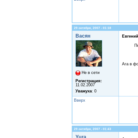
29 октября, 2007 - 01:18
Васян
Евгений
П
Ага в ф
Не в сети
Регистрация:
11.02.2007
Уважуха
: 0
Вверх
29 октября, 2007 - 01:43
Yura