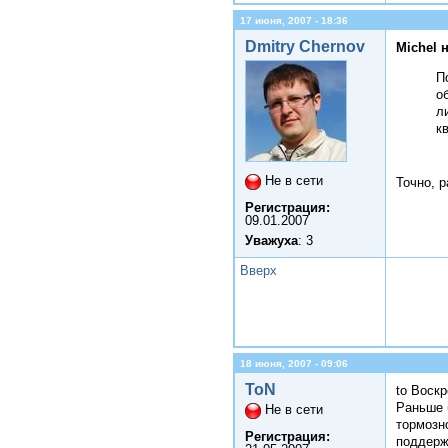
17 июня, 2007 - 18:36
Dmitry Chernov
Michel 
П
о
л
к
Не в сети
Точно, 
Регистрация:
09.01.2007
Уважуха
: 3
Вверх
18 июня, 2007 - 09:06
ToN
to Воск
Раньше 
Не в сети
тормозн
Регистрация:
поддерж