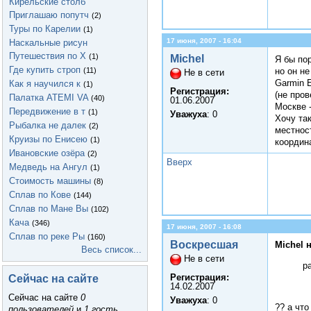
Кирельские столб
Приглашаю попутч
(2)
Туры по Карелии
(1)
17 июня, 2007 - 16:04
Наскальные рисун
Путешествия по Х
(1)
Michel
Я бы пор
Где купить строп
(11)
но он не
Не в сети
Garmin E
Как я научился к
(1)
Регистрация:
(не пров
Палатка ATEMI VA
(40)
01.06.2007
Москве 
Передвижение в т
(1)
Уважуха
: 0
Хочу та
Рыбалка не далек
(2)
местнос
Круизы по Енисею
(1)
координ
Ивановские озёра
(2)
Вверх
Медведь на Ангул
(1)
Стоимость машины
(8)
Сплав по Кове
(144)
Сплав по Мане Вы
(102)
Кача
(346)
17 июня, 2007 - 16:08
Сплав по реке Ры
(160)
Воскресшая
Michel 
Весь список...
Не в сети
р
Регистрация:
Сейчас на сайте
14.02.2007
Сейчас на сайте
0
Уважуха
: 0
?? а чт
пользователей
и
1 гость
.