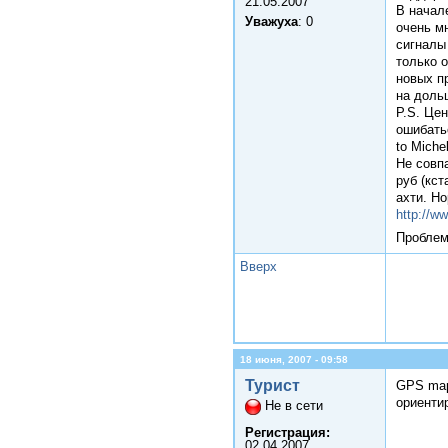
21.05.2007
В начал
Уважуха
: 0
очень м
сигналы
только о
новых пр
на доль
P.S. Цен
ошибать
to Miche
Не совп
руб (кст
ахти. Н
http://w
Проблем
Вверх
18 июня, 2007 - 09:58
Турист
GPS map
ориенти
Не в сети
Регистрация:
02.04.2007