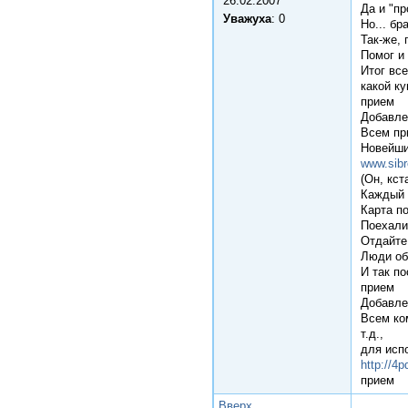
26.02.2007
Да и "пр
Уважуха
: 0
Но... бр
Так-же,
Помог и 
Итог все
какой ку
прием
Добавле
Всем пр
Новейши
www.sibr
(Он, кст
Каждый 
Карта п
Поехали
Отдайте
Люди об
И так п
прием
Добавле
Всем ко
т.д.,
для исп
http://4
прием
Вверх