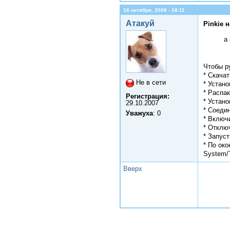
16 октября, 2008 - 18:11
Атакуй
Pinkie 
а
Чтобы р
* Скача
Не в сети
* Устан
* Распак
Регистрация:
* Устан
29.10.2007
* Соеди
Уважуха
: 0
* Включ
* Отклю
* Запус
* По ок
System/
Вверх