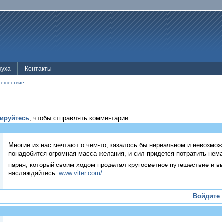
жуха
Контакты
тешествие
рируйтесь
, чтобы отправлять комментарии
Многие из нас мечтают о чем-то, казалось бы нереальном и невозмож
понадобится огромная масса желания, и сил придется потратить нема
парня, который своим ходом проделал кругосветное путешествие и 
наслаждайтесь!
www.viter.com/
Войдите