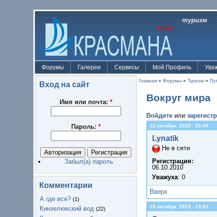
туризм
Форумы
Галереи
Сервисы
Мой Профиль
Ува
Главная
»
Форумы
»
Туризм
»
Пу
Вход на сайт
Вокруг мира
Имя или почта:
*
Войдите
или
зарегист
Пароль:
*
12 октября, 2010 - 20:09
Lynatik
Не в сети
Регистрация:
Забыл(а) пароль
06.10.2010
Уважуха
: 0
Комментарии
Вверх
А где все?
(1)
13 октября, 2010 - 13:01
Кинзелюкский вод
(22)