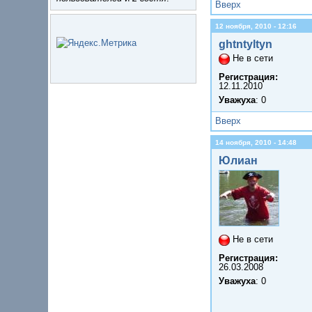
Вверх
12 ноября, 2010 - 12:16
ghtntyltyn
Не в сети
Регистрация:
12.11.2010
Уважуха
: 0
Вверх
14 ноября, 2010 - 14:48
Юлиан
Не в сети
Регистрация:
26.03.2008
Уважуха
: 0