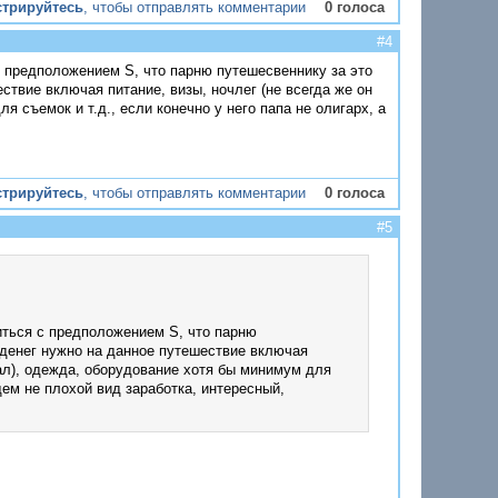
стрируйтесь
, чтобы отправлять комментарии
0 голоса
#4
с предположением S, что парню путешесвеннику за это
ствие включая питание, визы, ночлег (не всегда же он
 съемок и т.д., если конечно у него папа не олигарх, а
стрируйтесь
, чтобы отправлять комментарии
0 голоса
#5
иться с предположением S, что парню
 денег нужно на данное путешествие включая
пал), одежда, оборудование хотя бы минимум для
бщем не плохой вид заработка, интересный,