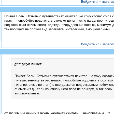
Войдите
или
зареги
Привет Всем! Отзывы о путешествиях нечитал, но хочу согласиться 
платят, попробуйте подсчитать сколько денег нужно на данное путеше
под открытым небом спал), одежда, оборудование хотя бы минимум для
так вообщем не плохой вид заработка, интересный, эмоциональный.
Войдите
или
зареги
ghtntyltyn
пишет:
Привет Всем! Отзывы о путешествиях нечитал, но хочу соглас
путешесвеннику за это платят, попробуйте подсчитать сколько
питание, визы, ночлег (не всегда же он под открытым небом с
съемок и т.д., если конечно у него папа не олигарх, а так воо
эмоциональный.
ох любим мы деньги в чужих карманах считать.... неисправимы... ;(