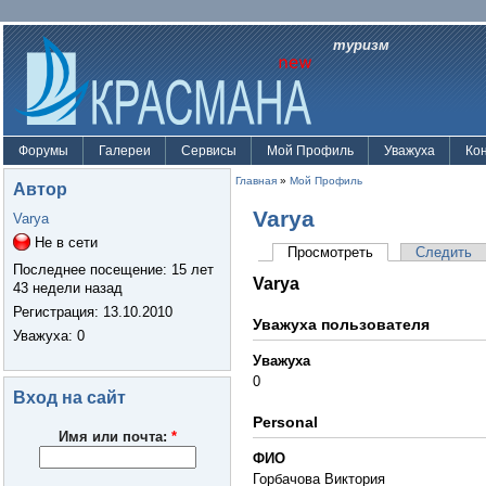
туризм
Форумы
Галереи
Сервисы
Мой Профиль
Уважуха
Ко
Главная
»
Мой Профиль
Автор
Varya
Varya
Не в сети
Просмотреть
Следить
Последнее посещение:
15 лет
Varya
43 недели назад
Регистрация:
13.10.2010
Уважуха пользователя
Уважуха
: 0
Уважуха
0
Вход на сайт
Personal
Имя или почта:
*
ФИО
Горбачова Виктория