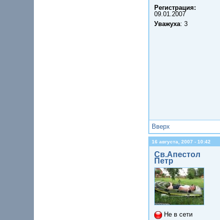
Регистрация:
09.01.2007
Уважуха
: 3
Вверх
16 августа, 2007 - 10:42
Св.Апестол
Петр
Не в сети