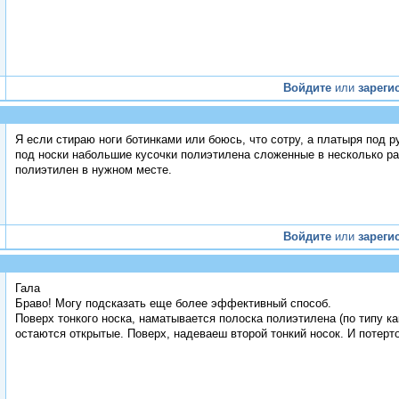
Войдите
или
зареги
Я если стираю ноги ботинками или боюсь, что сотру, а платыря под ру
под носки набольшие кусочки полиэтилена сложенные в несколько раз
полиэтилен в нужном месте.
Войдите
или
зареги
Гала
Браво! Могу подсказать еще более эффективный способ.
Поверх тонкого носка, наматывается полоска полиэтилена (по типу ка
остаются открытые. Поверх, надеваеш второй тонкий носок. И потерто