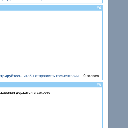
#4
стрируйтесь
, чтобы отправлять комментарии
0 голоса
#5
ыживания держатся в секрете