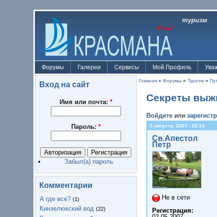
туризм
Форумы
Галереи
Сервисы
Мой Профиль
Ува
Главная
»
Форумы
»
Туризм
»
Пу
Вход на сайт
Секреты выж
Имя или почта:
*
Войдите
или
зарегист
Пароль:
*
3 августа, 2007 - 22:13
Св.Апестол
Петр
Забыл(а) пароль
Комментарии
Не в сети
А где все?
(1)
Кинзелюкский вод
(22)
Регистрация:
02.05.2007