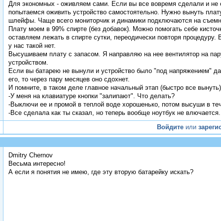
Для экономных - оживляем сами. Если вы все вовремя сделали и не
попытаемся оживить устройство самостоятельно. Нужно вынуть плату 
шлейфы. Чаще всего мониторчик и динамики подключаются на съем
Плату моем в 99% спирте (без добавок). Можно помогать себе кисто
оставляем лежать в спирте сутки, переодически повторя процедуру.
у нас такой нет.
Высушиваем плату с запасом. Я направляю на нее вентилятор на па
устройством.
Если вы батарею не вынули и устройство было "под напряжением" да 
его, то через пару месяцев оно сдохнет.
И помните, в таком деле главное начальный этап (быстро все вынуть)
-У меня на клавиатуре кнопки "залипают". Что делать?
-Выключи ее и промой в теплой воде хорошенько, потом высуши в те
-Все сделала как ты сказал, но теперь вообще ноутбук не влючается.
Войдите
или
зареги
Dmitry Chernov
Весьма интересно!
А если я понятия не имею, где эту вторую батарейку искать?