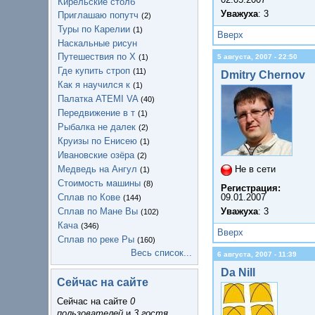
Кирельские столб
Уважуха
: 3
Приглашаю попутч
(2)
Туры по Карелии
(1)
Вверх
Наскальные рисун
Путешествия по Х
(1)
5 августа, 2007 - 22:50
Где купить строп
(11)
Dmitry Chernov
Как я научился к
(1)
Палатка ATEMI VA
(40)
Передвижение в т
(1)
Рыбалка не далек
(2)
Круизы по Енисею
(1)
Ивановские озёра
(2)
Медведь на Ангул
Не в сети
(1)
Стоимость машины
(8)
Регистрация:
Сплав по Кове
09.01.2007
(144)
Сплав по Мане Вы
Уважуха
: 3
(102)
Кача
(346)
Вверх
Сплав по реке Ры
(160)
Весь список...
6 августа, 2007 - 11:39
Da Nill
Сейчас на сайте
Сейчас на сайте
0
пользователей
и
3 гостя
.