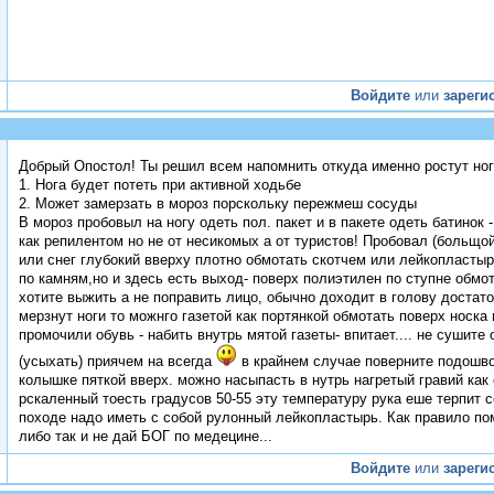
Войдите
или
зареги
Добрый Опостол! Ты решил всем напомнить откуда именно ростут но
1. Нога будет потеть при активной ходьбе
2. Может замерзать в мороз порскольку пережмеш сосуды
В мороз пробовыл на ногу одеть пол. пакет и в пакете одеть батинок
как репилентом но не от несикомых а от туристов! Пробовал (больщой
или снег глубокий вверху плотно обмотать скотчем или лейкопластыр
по камням,но и здесь есть выход- поверх полиэтилен по ступне обмо
хотите выжить а не поправить лицо, обычно доходит в голову достато
мерзнут ноги то можнго газетой как портянкой обмотать поверх носка 
промочили обувь - набить внутрь мятой газеты- впитает.... не сушите
(усыхать) приячем на всегда
в крайнем случае поверните подошво
колышке пяткой вверх. можно насыпасть в нутрь нагретый гравий как
рскаленный тоесть градусов 50-55 эту температуру рука еше терпит се
походе надо иметь с собой рулонный лейкопластырь. Как правило пом
либо так и не дай БОГ по медецине...
Войдите
или
зареги