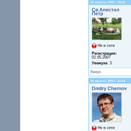
16 августа, 2007 - 09:24
Св.Апестол
Петр
Не в сети
Регистрация:
02.05.2007
Уважуха
: 3
Вверх
16 августа, 2007 - 10:25
Dmitry Chernov
Не в сети