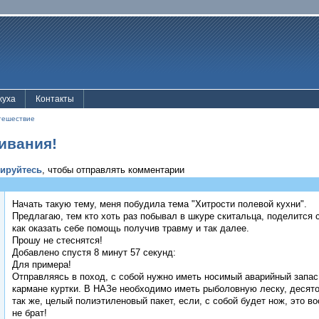
жуха
Контакты
тешествие
ивания!
рируйтесь
, чтобы отправлять комментарии
Начать такую тему, меня побудила тема "Хитрости полевой кухни".
Предлагаю, тем кто хоть раз побывал в шкуре скитальца, поделится с 
как оказать себе помощь получив травму и так далее.
Прошу не стеснятся!
Добавлено спустя 8 минут 57 секунд:
Для примера!
Отправляясь в поход, с собой нужно иметь носимый аварийный запас
кармане куртки. В НАЗе необходимо иметь рыболовную леску, десято
так же, целый полиэтиленовый пакет, если, с собой будет нож, это в
не брат!