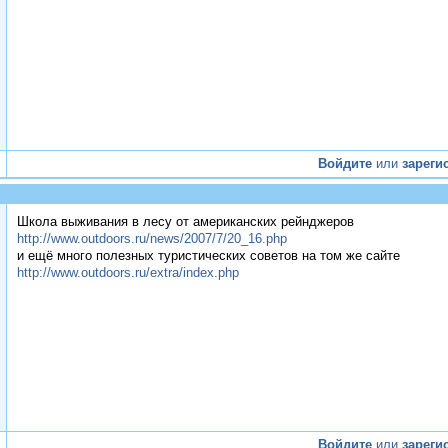
Войдите
или
зареги
Школа выживания в лесу от американских рейнджеров
http://www.outdoors.ru/news/2007/7/20_16.php
и ещё много полезных туристических советов на том же сайте
http://www.outdoors.ru/extra/index.php
Войдите
или
зареги