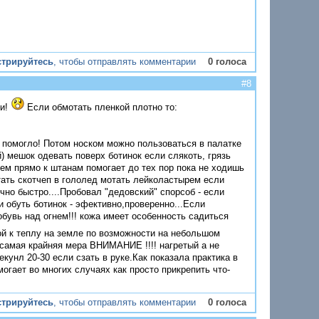
стрируйтесь
, чтобы отправлять комментарии
0 голоса
#8
ги!
Если обмотать пленкой плотно то:
 - помогло! Потом носком можно пользоваться в палатке
) мешок одевать поверх ботинок если слякоть, грязь
ем прямо к штанам помогает до тех пор пока не ходишь
тать скотчеп в гололед мотать лейколастырем если
чно быстро....Пробовал "дедовский" спорсоб - если
и обуть ботинок - эфективно,проверенно...Если
 обувь над огнем!!! кожа имеет особенность садиться
й к теплу на земле по возможности на небольшом
 самая крайняя мера ВНИМАНИЕ !!!! нагретый а не
кунл 20-30 если сзать в руке.Как показала практика в
огает во многих случаях как просто прикрепить что-
стрируйтесь
, чтобы отправлять комментарии
0 голоса