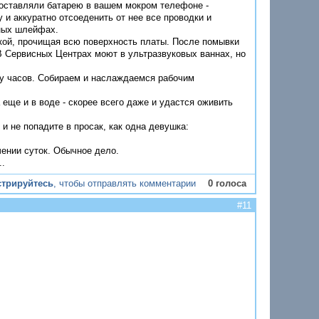
 оставляли батарею в вашем мокром телефоне -
и аккуратно отсоеденить от нее все проводки и
ных шлейфах.
чкой, прочищая всю поверхность платы. После помывки
 В Сервисных Центрах моют в ультразвуковых ваннах, но
ру часов. Собираем и наслаждаемся рабочим
еще и в воде - скорее всего даже и удастся оживить
 и не попадите в просак, как одна девушка:
чении суток. Обычное дело.
..
стрируйтесь
, чтобы отправлять комментарии
0 голоса
#11