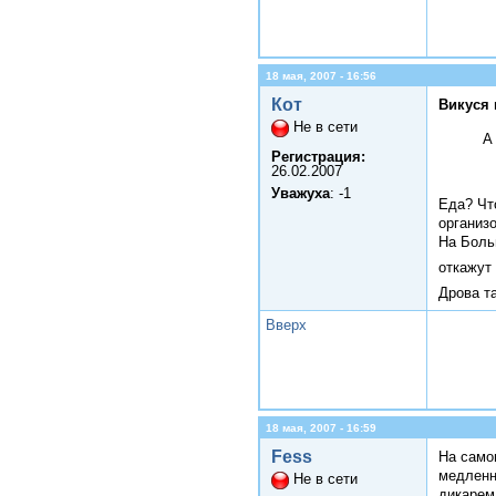
18 мая, 2007 - 16:56
Кот
Викуся 
Не в сети
А
Регистрация:
26.02.2007
Уважуха
: -1
Еда? Чт
организ
На Боль
откажут
Дрова т
Вверх
18 мая, 2007 - 16:59
Fess
На само
медленн
Не в сети
дикарем