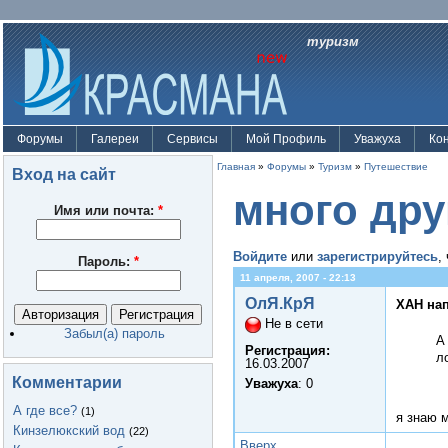
туризм
Форумы
Галереи
Сервисы
Мой Профиль
Уважуха
Ко
Главная
»
Форумы
»
Туризм
»
Путешествие
Вход на сайт
много дру
Имя или почта:
*
Войдите
или
зарегистрируйтесь
,
Пароль:
*
11 апреля, 2007 - 22:13
ОлЯ.КрЯ
XAH нап
Не в сети
Забыл(а) пароль
А
Регистрация:
л
16.03.2007
Комментарии
Уважуха
: 0
А где все?
(1)
я знаю 
Кинзелюкский вод
(22)
Вверх