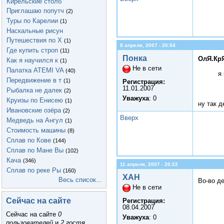
Кирельские столб
Приглашаю попутч
(2)
Туры по Карелии
(1)
Наскальные рисун
Путешествия по Х
(1)
8 апреля, 2007 - 20:54
Где купить строп
(11)
Понка
ОлЯ.КрЯ
Как я научился к
(1)
Не в сети
Палатка ATEMI VA
(40)
я
Передвижение в т
(1)
Регистрация:
11.01.2007
Рыбалка не далек
(2)
Уважуха
: 0
Круизы по Енисею
(1)
ну так 
Ивановские озёра
(2)
Вверх
Медведь на Ангул
(1)
Стоимость машины
(8)
Сплав по Кове
(144)
Сплав по Мане Вы
(102)
Кача
(346)
11 апреля, 2007 - 20:22
Сплав по реке Ры
(160)
XAH
Весь список...
Во-во д
Не в сети
Сейчас на сайте
Регистрация:
08.04.2007
Сейчас на сайте
0
Уважуха
: 0
пользователей
и
2 гостя
.