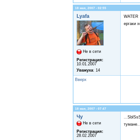
18 мая, 2007 - 02:55
Lyafa
WATER
ергаки 
Не в сети
Регистрация:
10.01.2007
Уважуха
: 14
Вверх
18 мая, 2007 - 07:47
Чу
...SblSs
Не в сети
тумане..
Регистрация:
28.02.2007