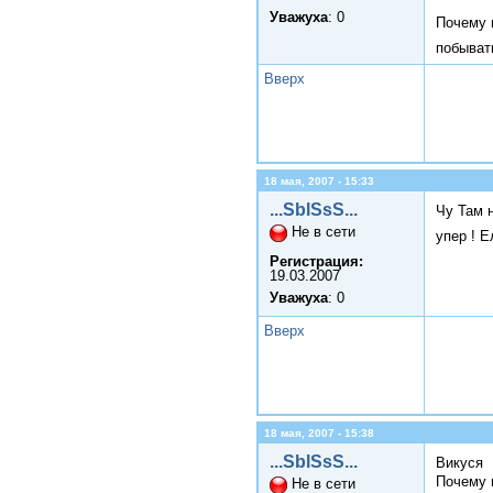
Уважуха
: 0
Почему 
побыват
Вверх
18 мая, 2007 - 15:33
...SblSsS...
Чу Там 
Не в сети
упер ! 
Регистрация:
19.03.2007
Уважуха
: 0
Вверх
18 мая, 2007 - 15:38
...SblSsS...
Викуся
Почему 
Не в сети