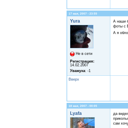
17 мая, 2007 - 23:55
Yura
А наши б
фоты с 
А я обл
Не в сети
Регистрация:
14.02.2007
Уважуха
: -1
Вверх
18 мая, 2007 - 00:05
Lyafa
да виде
приколь
сам хочу