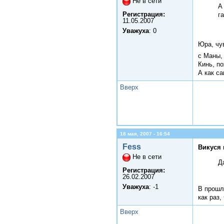
Не в сети
А
Регистрация:
г
11.05.2007
Уважуха
: 0
Юра, чув
с Маны, 
Кинь, п
А как са
Вверх
18 мая, 2007 - 16:54
Fess
Викуся 
Не в сети
Д
Регистрация:
26.02.2007
Уважуха
: -1
В прошл
как раз,
Вверх