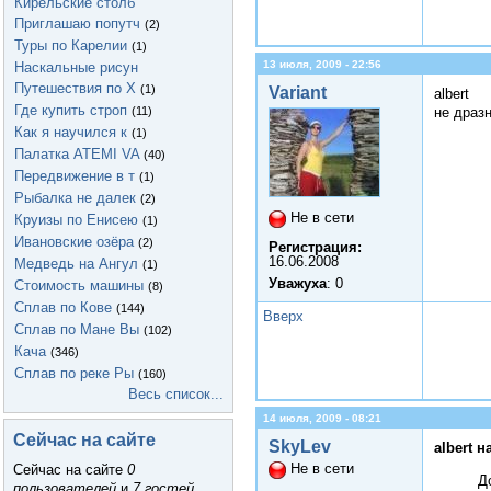
Кирельские столб
Приглашаю попутч
(2)
Туры по Карелии
(1)
13 июля, 2009 - 22:56
Наскальные рисун
Путешествия по Х
(1)
Variant
albert
Где купить строп
(11)
не дразн
Как я научился к
(1)
Палатка ATEMI VA
(40)
Передвижение в т
(1)
Рыбалка не далек
(2)
Не в сети
Круизы по Енисею
(1)
Ивановские озёра
(2)
Регистрация:
16.06.2008
Медведь на Ангул
(1)
Уважуха
: 0
Стоимость машины
(8)
Сплав по Кове
(144)
Вверх
Сплав по Мане Вы
(102)
Кача
(346)
Сплав по реке Ры
(160)
Весь список...
14 июля, 2009 - 08:21
Сейчас на сайте
SkyLev
albert н
Не в сети
Сейчас на сайте
0
Д
пользователей
и
7 гостей
.