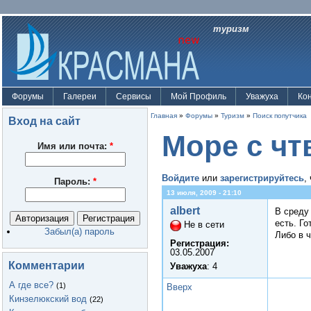
туризм
Форумы
Галереи
Сервисы
Мой Профиль
Уважуха
Ко
Главная
»
Форумы
»
Туризм
»
Поиск попутчика
Вход на сайт
Море с чтв
Имя или почта:
*
Войдите
или
зарегистрируйтесь
,
Пароль:
*
13 июля, 2009 - 21:10
albert
В среду
есть. Г
Не в сети
Забыл(а) пароль
Либо в ч
Регистрация:
03.05.2007
Комментарии
Уважуха
: 4
А где все?
(1)
Вверх
Кинзелюкский вод
(22)