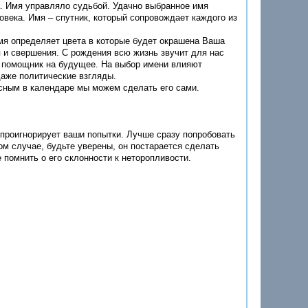
. Имя управляло судьбой. Удачно выбранное имя
овека. Имя – спутник, который сопровождает каждого из
мя определяет цвета в которые будет окрашена Ваша
 и свершения. С рождения всю жизнь звучит для нас
 и помощник на будущее. На выбор имени влияют
даже политические взгляды.
асным в календаре мы можем сделать его сами.
о проигнорирует ваши попытки. Лучше сразу попробовать
ом случае, будьте уверены, он постарается сделать
 помнить о его склонности к неторопливости.