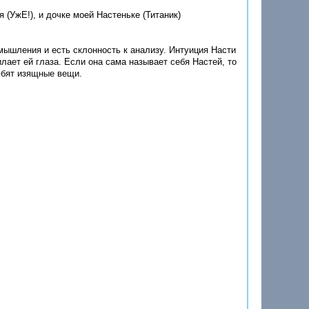
 (УжЕ!), и дочке моей Настеньке (Титаник)
мышления и есть склонность к анализу. Интуиция Насти
лает ей глаза. Если она сама называет себя Настей, то
юбят изящные вещи.