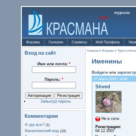
туризм
Форумы
Галереи
Сервисы
Мой Профиль
Ува
Главная
»
Форумы
»
Туристическ
Вход на сайт
Именины
Имя или почта:
*
Войдите
или
зарегист
Пароль:
*
17 марта, 2008 - 16:08
Shved
Забыл(а) пароль
Комментарии
Не в сети
А где все?
(1)
Регистрация:
Кинзелюкский вод
04.12.2007
(22)