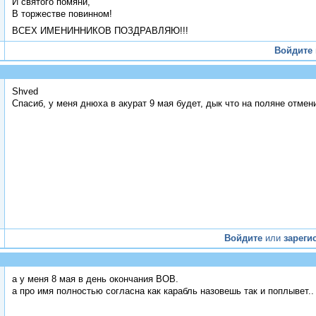
И святого помяни,
В торжестве повинном!
ВСЕХ ИМЕНИННИКОВ ПОЗДРАВЛЯЮ!!!
Войдите
Shved
Спасиб, у меня днюха в акурат 9 мая будет, дык что на поляне отмен
Войдите
или
зареги
а у меня 8 мая в день окончания ВОВ.
а про имя полностью согласна как карабль назовешь так и поплывет..