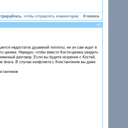
стрируйтесь
, чтобы отправлять комментарии
0 голоса
#3
щается недостаток душевной теплоты, ее он сам ищет в
го циника. Нередко, чтобы вместо Кости-циника увидеть
ровенный разговор. Если вы будете искренни с Костей,
кие блага. В случае конфликта с Константином вы даже
нстантинов