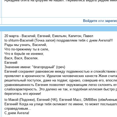
Аркадиев опять на форуме не нашел. Перевелись видать редкие име
Войдите
или
зареги
20 марта - Василий, Евгений, Емельян, Капитон, Павел
to shturm-Василий (Точка запоя) поздравляем тебя с днем Ангела!!!
Рады мы узнать, Василий,
Что по-прежнему ты в силе,
Что в борьбе не изнемог,
Вася, Вася, Васелек.
Евгений
Значение имени: "благородный" (греч)
Евгений сохраняет равновесие между подвижностью и спокойствием 
проявляет в ироничности. Идеалом человеческих качеств Женя счита
решительный поступок, даже на подвиг, однако, совершив его, впосл
уравновешенность Евгения позволяет окружающим легко склонять его
слабохарактерность. Это далеко не так, и подобная иллюзия быстро р
берегитесь его иронии!
to Макой (Подонки), Евгений (ЧК), Евгений Масс, DMBBes (обмАнен
Евгений! Когда на улице тебя окликают по имени, то может послышатьс
справедливым...
С днем Ангела!