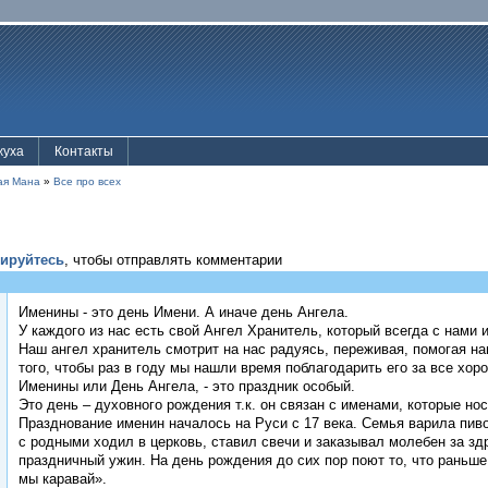
жуха
Контакты
ая Мана
»
Все про всех
рируйтесь
, чтобы отправлять комментарии
Именины - это день Имени. А иначе день Ангела.
У каждого из нас есть свой Ангел Хранитель, который всегда с нами 
Наш ангел хранитель смотрит на нас радуясь, переживая, помогая на
того, чтобы раз в году мы нашли время поблагодарить его за все хоро
Именины или День Ангела, - это праздник особый.
Это день – духовного рождения т.к. он связан с именами, которые но
Празднование именин началось на Руси с 17 века. Семья варила пиво
с родными ходил в церковь, ставил свечи и заказывал молебен за зд
праздничный ужин. На день рождения до сих пор поют то, что раньше 
мы каравай».