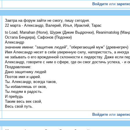
Войдите
или
зареги
Завтра на форум зайти не смогу, пишу сегодня.
22 марта - Александр, Валерий, Илья, Ираклий, Тарас
to Load, Manahan (Ноли), Шурик (Дикие Выдрочки), Reanimatolog (Ман
Остапа Бендера), Сафонов (Подонки)
Александр
значение имени: "защитник людей", "оберегающий муж" (древнегреч)
Имя Александр несет в себе уверенную силу, напористость, а иногд
не забывать о его врожденной склонности к лидерству. Даже если п
Александр, говорите с ним о сфере, где он смог достичь успеха, - и 
Поздравление:
Дано защитнику людей
Поэтов имя и царей.
Ты. Александр, всегда таков,
Ты избавляешь от оков,
Ты людям в радость.
И пребудь
Таким весь век свой,
Весь свой путь.
Войдите
или
зареги