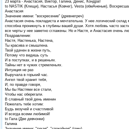
23 марта - Анастасия, Виктор, Галина, Денис, Кондрат
to NASTIK (Клещи), Настасья (Ковчег), Vesta (обмАненые), Воскресшая
Анастасия
Значение имени: "воскресение" (древнегреч)
Анастасия очень покладиста и мечтательна. У нее логический склад 
способна проникнуть в глубины вашей души. Хотя любовь часто засти
все черты у нее заметно сглажены. Но и Настя, и Анастасия очень л
Поздравление:
Настя, Настенька, Настена,
Ты красива и смышлена.
Твой удачен в жизни путь,
Потому что видишь суть
И в поступках, и в решеньях.
Тайны нет в чужих стремленьях.
Интуиция не раз
Выручала в горький час.
Ангел твой хранит тебя,
И, по правде говоря,
Мы бы Настями все стали,
Чтобы нас оберегали.
В славный твой день именин
Пожелать тебе хотим:
Будь везучей и счастливой
И всегда всеми любимой!
to Гала (Две девчонки)
Галина
Значение имени: "тихая", "спокойная" (греч)