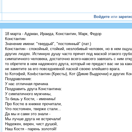
Войдите
или
зареги
18 марта - Адриан, Ираида, Константин, Марк, Федор
Константин
Значение имени: "твердый", "постоянный" (лат.)
Константин - спокойный, стойкий, незлобивый человек, но в нем ощу
других людях. Истинную душу часто прячет под маской этакого грубо
симпатичного человека, достаточно всего-навсего завязать с ним отк
то обретете в нем надежного друга, который не предаст вас ни за ка
не заметите за его повседневной лаской своею злейшего врага.
to Котофей, КонЬстантин (Кресты), Кот (Дикие Выдрочки) и других Ко
Поздравление:
У нас отличная причина
Поздравить друга Константина:
У симпатичного мужчины,
То бишь у Кости, - именины!
Про Костю в книжке прочитали,
Что постоянен, тверже стали...
Да мы и сами это знали -
Мы лучше друга не встречали!
Надежен, верен, чист душой,
Наш Костя - парень золотой!