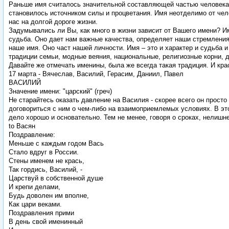
Раньше имя считалось значительной составляющей частью человека
становилось источником силы и процветания. Имя неотделимо от чел
нас на долгой дороге жизни.
Задумывались ли Вы, как много в жизни зависит от Вашего имени? И
судьба. Оно дает нам важные качества, определяет наши стремления
наше имя. Оно част нашей личности. Имя – это и характер и судьба
традиции семьи, модные веяния, национальные, религиозные корни, 
Давайте же отмечать именины, была же всегда такая традиция. И кр
17 марта - Вячеслав, Василий, Герасим, Даниил, Павел
ВАСИЛИЙ
Значение имени: "царский" (греч)
Не старайтесь оказать давление на Василия - скорее всего он прост
договориться с ним о чем-либо на взаимоприемлемых условиях. В эт
дело хорошо и основательно. Тем не менее, говоря о сроках, нелишне
to Васян
Поздравление:
Меньше с каждым годом Вась
Стало вдруг в России.
Стены именем не крась,
Так гордись, Василий, -
Царствуй в собственной душе
И крепи делами,
Будь доволен им вполне,
Как цари веками.
Поздравления прими
В день свой именинный