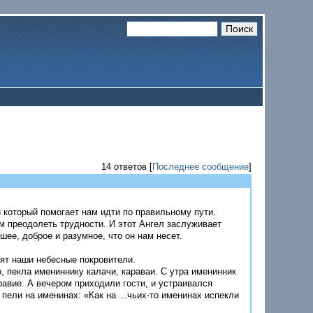
14 ответов [
Последнее сообщение
]
и который помогает нам идти по правильному пути.
м преодолеть трудности. И этот Ангел заслуживает
шее, доброе и разумное, что он нам несет.
сят наши небесные покровители.
, пекла имениннику калачи, караваи. С утра именинник
равие. А вечером приходили гости, и устраивался
пели на именинах: «Как на ...чьих-то именинах испекли