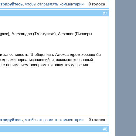
стрируйтесь
, чтобы отправлять комментарии
0 голоса
#7
драж), Алехандро (TV-втузики), Alexandr (Пионеры
а и заносчивость. В общении с Александром хорошо бы
еред вами нереализовавшийся, закомплексованный
он с пониманием воспримет и вашу точку зрения.
стрируйтесь
, чтобы отправлять комментарии
0 голоса
#8