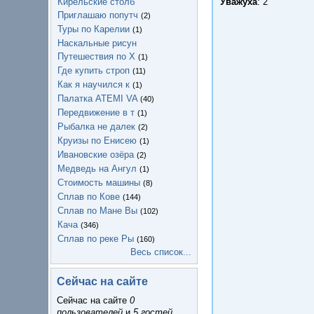
Кирельские столб
Уважуха
: 2
Приглашаю попутч
(2)
Туры по Карелии
(1)
Наскальные рисун
Путешествия по Х
(1)
Где купить строп
(11)
Как я научился к
(1)
Палатка ATEMI VA
(40)
Передвижение в т
(1)
Рыбалка не далек
(2)
Круизы по Енисею
(1)
Ивановские озёра
(2)
Медведь на Ангул
(1)
Стоимость машины
(8)
Сплав по Кове
(144)
Сплав по Мане Вы
(102)
Кача
(346)
Сплав по реке Ры
(160)
Весь список...
Сейчас на сайте
Сейчас на сайте
0
пользователей
и
5 гостей
.