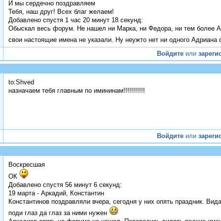
И мы сердечно поздравляем
Тебя, наш друг! Всех благ желаем!
Добавлено спустя 1 час 20 минут 18 секунд:
Обыскал весь форум. Не нашел ни Марка, ни Федора, ни тем более А
свои настоящие имена не указали. Ну неужто нет ни одного Адриана
Войдите
или
зареги
to:Shved
назначаем тебя главным по имининам!!!!!!!!!!!
Войдите
или
зареги
Воскресшая
ОК
Добавлено спустя 56 минут 6 секунд:
19 марта - Аркадий, Константин
Константинов поздравляли вчера, сегодня у них опять праздник. Вида
поди глаз да глаз за ними нужен