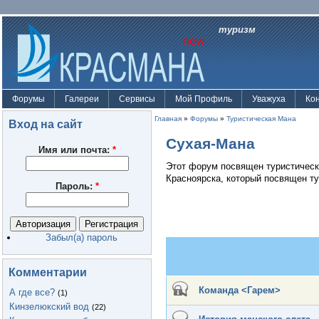
туризм
Форумы
Галереи
Сервисы
Мой Профиль
Уважуха
Ко
Главная
»
Форумы
»
Туристическая Мана
Вход на сайт
Сухая-Мана
Имя или почта:
*
Этот форум посвящен туристическ
Красноярска, который посвящен ту
Пароль:
*
Забыл(а) пароль
Комментарии
Команда <Гарем>
А где все?
(1)
Кинзелюкский вод
(22)