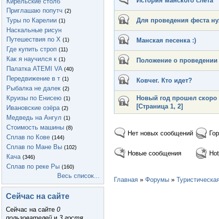
История манского слета
Кирельские столб
Приглашаю попутч
(2)
Туры по Карелии
Для проведения феста ну
(1)
Наскальные рисун
Путешествия по Х
(1)
Манская песенка :)
Где купить строп
(11)
Как я научился к
(1)
Положение о проведении
Палатка ATEMI VA
(40)
Передвижение в т
(1)
Ковчег. Кто идет?
Рыбалка не далек
(2)
Круизы по Енисею
Новый год прошел скоро
(1)
[Страница
1
,
2
]
Ивановские озёра
(2)
Медведь на Ангул
(1)
Стоимость машины
(8)
Нет новых сообщений
Гор
Сплав по Кове
(144)
Сплав по Мане Вы
(102)
Новые сообщения
Hot
Кача
(346)
Сплав по реке Ры
(160)
Весь список...
Главная
»
Форумы
»
Туристическа
Сейчас на сайте
Сейчас на сайте
0
пользователей
и
3 гостя
.