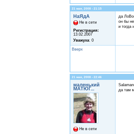
21 мая, 2008 - 21:15
НаЯдА
да ЛоВо
он бы н
Не в сети
и тогда
Регистрация:
13.02.2007
Уважуха
: 0
Вверх
21 мая, 2008 - 22:46
маленький
Salaman
МАТЮГ...
да там 
Не в сети