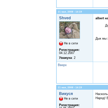
21 мая, 2008 - 14:19
Shved
albert н
Д
Дык мы 
Не в сети
Регистрация:
04.12.2007
Уважуха
: 2
Вверх
21 мая, 2008 - 14:19
Викуся
Наскольк
Народ! 
Не в сети
Регистрация: