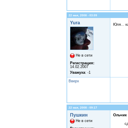
22 мая, 2008 - 03:09
Yura
Юля... 
Не в сети
Регистрация:
14.02.2007
Уважуха
: -1
Вверх
22 мая, 2008 - 09:17
Пушкин
Ольчик 
Не в сети
с