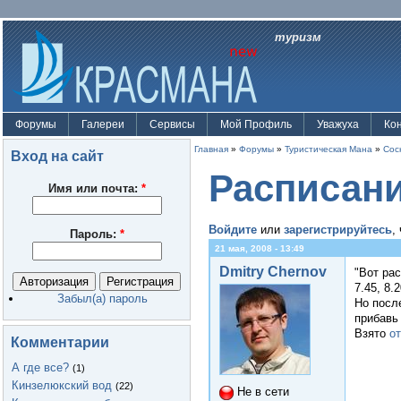
туризм
Форумы
Галереи
Сервисы
Мой Профиль
Уважуха
Ко
Главная
»
Форумы
»
Туристическая Мана
»
Сос
Вход на сайт
Расписани
Имя или почта:
*
Войдите
или
зарегистрируйтесь
,
Пароль:
*
21 мая, 2008 - 13:49
Dmitry Chernov
"Вот рас
7.45, 8.2
Забыл(а) пароль
Но посл
прибавь 
Взято
о
Комментарии
А где все?
(1)
Кинзелюкский вод
(22)
Не в сети