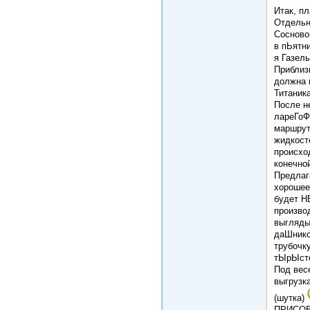
Итак, пл
Отдельн
Сосново
в пЬятн
я Газел
Приблиз
должна 
Титаник
После н
лареГоФ
маршрут
жидкост
происхо
конечной
Предлаг
хорошее
будет Н
произво
выгляды
даШнико
трубочк
тЫрЫсто
Под вес
выгрузка
(шутка)
ПРИСОЕ