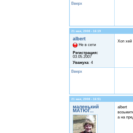
Вверх
21 мая, 2008 - 16:19
albert
Хоп хей
Не в сети
Регистрация:
03.05.2007
Уважуха
: 4
Вверх
21 мая, 2008 - 16:51
маленький
albert
МАТЮГ...
возьмит
а на пр