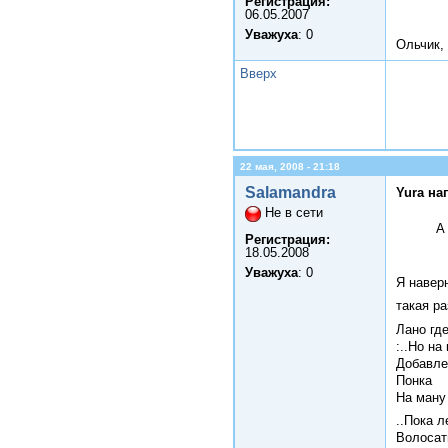
Регистрация:
06.05.2007
Уважуха
: 0
Ольчик, 
Вверх
22 мая, 2008 - 21:18
Salamandra
Yura на
Не в сети
А
Регистрация:
18.05.2008
Уважуха
: 0
Я наверн
такая р
Лано гд
:..Но на
Добавле
Понка
На ману
..Пока л
Волоса