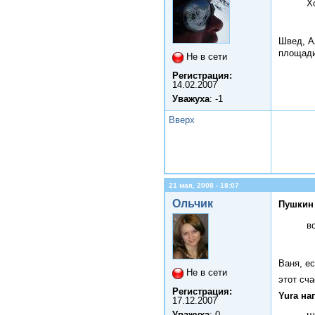
Х
Швед, А
площади
Не в сети
Регистрация:
14.02.2007
Уважуха
: -1
Вверх
21 мая, 2008 - 18:07
Ольчик
Пушкин 
в
Ваня, е
Не в сети
этот сча
Регистрация:
Yura на
17.12.2007
Уважуха
: 0