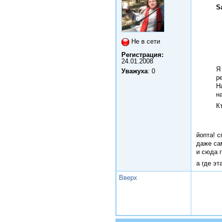
S
Не в сети
Регистрация:
24.01.2008
Я
Уважуха
: 0
р
Н
н
К
йопта! 
даже са
и сюда 
а где э
Вверх