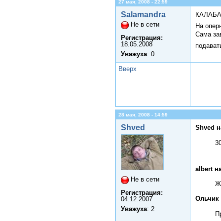
27 мая, 2008 - 22:59
Salamandra
КАЛАБ
Не в сети
На опер
Сама зав
Регистрация:
18.05.2008
подават
Уважуха
: 0
Вверх
28 мая, 2008 - 14:59
Shved
Shved н
3
albert н
Не в сети
Ж
Регистрация:
Ольчик 
04.12.2007
Уважуха
: 2
П