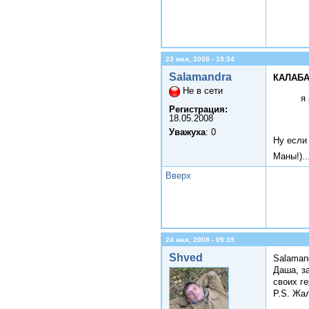
23 мая, 2008 - 19:34
Salamandra
КАЛАБА
Не в сети
я
Регистрация:
18.05.2008
Уважуха
: 0
Ну если
Маны!)..
Вверх
24 мая, 2008 - 09:39
Shved
Salaman
Даша, з
своих ге
P.S. Жал