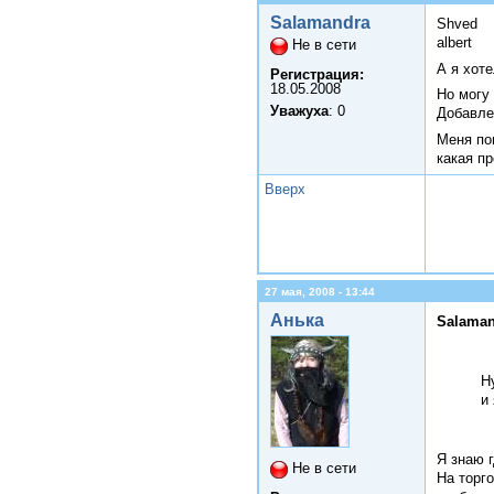
Salamandra
Shved
albert
Не в сети
А я хот
Регистрация:
18.05.2008
Но могу 
Уважуха
: 0
Добавле
Меня п
какая пр
Вверх
27 мая, 2008 - 13:44
Анька
Salaman
Н
и 
Я знаю 
Не в сети
На торг