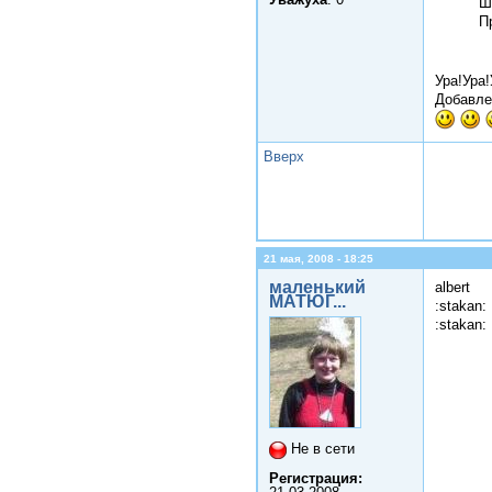
Ш
П
Ура!Ура!
Добавле
Вверх
21 мая, 2008 - 18:25
маленький
albert
МАТЮГ...
:stakan: 
:stakan:
Не в сети
Регистрация: