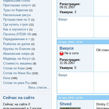
Кирельские столб
Регистрация:
Приглашаю попутч
(2)
09.01.2007
Туры по Карелии
(1)
Уважуха
: 3
Наскальные рисун
Вверх
Путешествия по Х
(1)
Где купить строп
(11)
Как я научился к
(1)
Палатка ATEMI VA
(40)
Передвижение в т
(1)
21 мая, 2008 - 13:51
Рыбалка не далек
(2)
Викуся
Круизы по Енисею
(1)
Ой спас
Не в сети
Ивановские озёра
(2)
Медведь на Ангул
(1)
Регистрация:
11.05.2007
Стоимость машины
(8)
Уважуха
: 0
Сплав по Кове
(144)
Сплав по Мане Вы
(102)
Вверх
Кача
(346)
Сплав по реке Ры
(160)
Весь список...
Сейчас на сайте
21 мая, 2008 - 14:03
Shved
Dmitry C
Сейчас на сайте
0
Человеч
пользователей
и
2 гостя
.