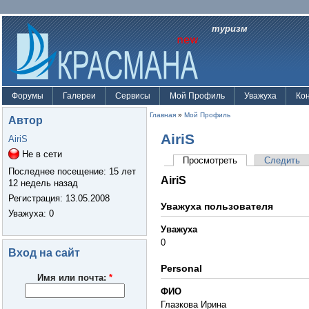
туризм
Форумы
Галереи
Сервисы
Мой Профиль
Уважуха
Ко
Главная
»
Мой Профиль
Автор
AiriS
AiriS
Не в сети
Просмотреть
Следить
Последнее посещение:
15 лет
AiriS
12 недель назад
Регистрация:
13.05.2008
Уважуха пользователя
Уважуха
: 0
Уважуха
0
Вход на сайт
Personal
Имя или почта:
*
ФИО
Глазкова Ирина