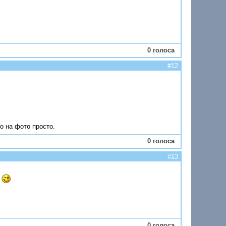
0 голоса
#12
о на фото просто.
0 голоса
#13
ь
0 голоса