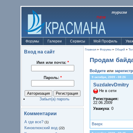
туризм
Форумы
Галереи
Сервисы
Мой Профиль
Ува
Главная
»
Форумы
»
Общий
»
То
Вход на сайт
Продам байда
Имя или почта:
*
Войдите
или
зарегист
Пароль:
*
9 октября, 2009 - 08:26
SuzdalevDmitry
Не в сети
Регистрация:
Забыл(а) пароль
22.06.2009
Уважуха
: 0
Комментарии
А где все?
(1)
Вверх
Кинзелюкский вод
(22)