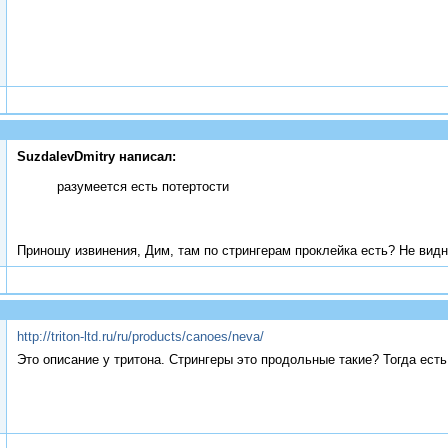
SuzdalevDmitry написал:
разумеется есть потертости
Приношу извинения, Дим, там по стрингерам проклейка есть? Не видн
http://triton-ltd.ru/ru/products/canoes/neva/
Это описание у тритона. Стрингеры это продольные такие? Тогда ест