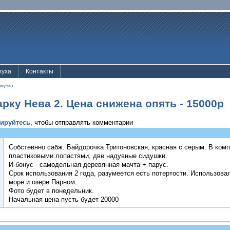
жуха
Контакты
лкучка
рку Нева 2. Цена снижена опять - 15000р
рируйтесь
, чтобы отправлять комментарии
Собстевнно сабж. Байдорочка Тритоновская, красная с серым. В ком
пластиковыми лопастями, две надувные сидушки.
И бонус - самодельная деревянная мачта + парус.
Срок использования 2 года, разумеется есть потертости. Использова
море и озере Парном.
Фото будет в понедельник.
Начальная цена пусть будет 20000