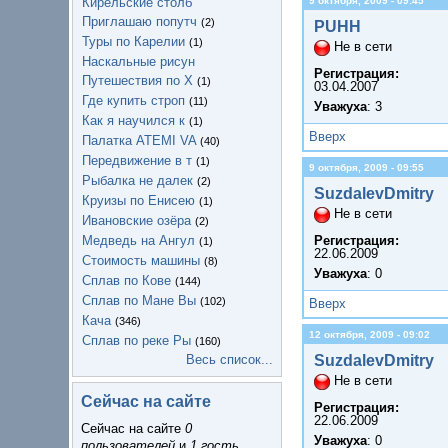
9 октября, 2009 - 09:45
Кирельские столб
Приглашаю попутч
(2)
PUHH
Туры по Карелии
(1)
Не в сети
Наскальные рисун
Регистрация:
Путешествия по Х
(1)
03.04.2007
Где купить строп
(11)
Уважуха
: 3
Как я научился к
(1)
Вверх
Палатка ATEMI VA
(40)
Передвижение в т
(1)
9 октября, 2009 - 09:55
Рыбалка не далек
(2)
SuzdalevDmitry
Круизы по Енисею
(1)
Не в сети
Ивановские озёра
(2)
Регистрация:
Медведь на Ангул
(1)
22.06.2009
Стоимость машины
(8)
Уважуха
: 0
Сплав по Кове
(144)
Сплав по Мане Вы
(102)
Вверх
Кача
(346)
12 октября, 2009 - 09:02
Сплав по реке Ры
(160)
SuzdalevDmitry
Весь список...
Не в сети
Сейчас на сайте
Регистрация:
22.06.2009
Сейчас на сайте
0
Уважуха
: 0
пользователей
и
1 гость
.