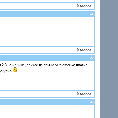
0 голоса
#4
0 голоса
#5
и 2-3 не меньше, сейчас не помню уже сколько платил.
торгуема
0 голоса
#6