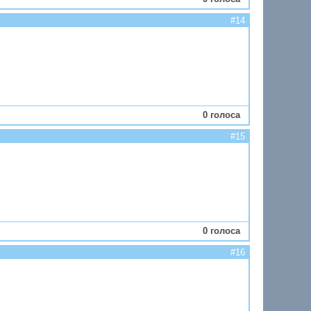
#14
0 голоса
#15
0 голоса
#16