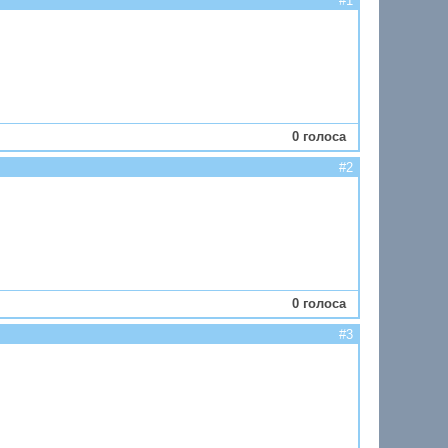
#1
0 голоса
#2
0 голоса
#3