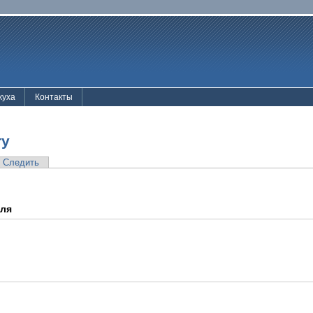
жуха
Контакты
ry
Следить
еля