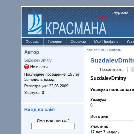
туризм
Форумы
Галереи
Сервисы
Мой Профиль
Ува
Главная
»
Мой Профиль
Автор
SuzdalevDmit
SuzdalevDmitry
Не в сети
Просмотреть
Последнее посещение:
15 лет
SuzdalevDmitry
35 недель назад
Регистрация:
22.06.2009
Уважуха пользоват
Уважуха
: 0
Уважуха
0
Вход на сайт
История
Имя или почта:
*
Участник
17 лет 7 недель