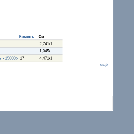
Комент.
См
2,741/1
1,945/
 - 15000р
17
4,471/1
ещё