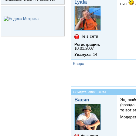
Lyafa
гыы
Не в сети
Регистрация:
10.01.2007
Уважуха
: 14
Вверх
19 марта, 2009 - 11:53
Васян
Эх, люб
(правда
то вот э
Модерат
Не в сети