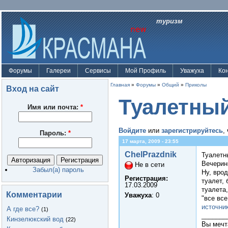
туризм
Форумы
Галереи
Сервисы
Мой Профиль
Уважуха
Ко
Главная
»
Форумы
»
Общий
»
Приколы
Вход на сайт
Туалетны
Имя или почта:
*
Войдите
или
зарегистрируйтесь
,
Пароль:
*
17 марта, 2009 - 23:55
ChelPrazdnik
Туалетн
Вечерин
Не в сети
Забыл(а) пароль
Ну, врод
Регистрация:
туалет,
17.03.2009
туалета
Комментарии
Уважуха
: 0
"все все
источни
А где все?
(1)
_______
Кинзелюкский вод
(22)
Вы мечт