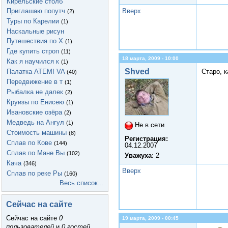
Кирельские столб
Вверх
Приглашаю попутч
(2)
Туры по Карелии
(1)
Наскальные рисун
Путешествия по Х
(1)
Где купить строп
(11)
18 марта, 2009 - 10:00
Как я научился к
(1)
Shved
Палатка ATEMI VA
Старо, к
(40)
Передвижение в т
(1)
Рыбалка не далек
(2)
Круизы по Енисею
(1)
Ивановские озёра
(2)
Медведь на Ангул
(1)
Не в сети
Стоимость машины
(8)
Регистрация:
Сплав по Кове
(144)
04.12.2007
Сплав по Мане Вы
(102)
Уважуха
: 2
Кача
(346)
Вверх
Сплав по реке Ры
(160)
Весь список...
Сейчас на сайте
Сейчас на сайте
0
19 марта, 2009 - 00:45
пользователей
и
0 гостей
.