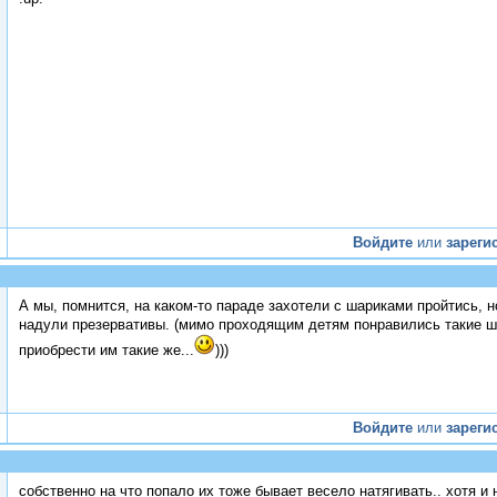
Войдите
или
зареги
А мы, помнится, на каком-то параде захотели с шариками пройтись, н
надули презервативы. (мимо проходящим детям понравились такие ша
приобрести им такие же...
)))
Войдите
или
зареги
собственно на что попало их тоже бывает весело натягивать.. хотя и 