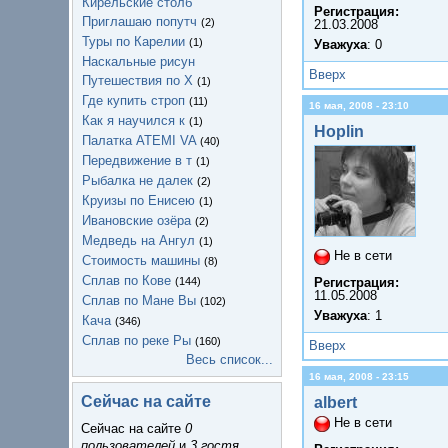
Кирельские столб
Регистрация:
Приглашаю попутч
(2)
21.03.2008
Туры по Карелии
(1)
Уважуха
: 0
Наскальные рисун
Вверх
Путешествия по Х
(1)
Где купить строп
(11)
16 мая, 2008 - 23:10
Как я научился к
(1)
Hoplin
Палатка ATEMI VA
(40)
Передвижение в т
(1)
Рыбалка не далек
(2)
Круизы по Енисею
(1)
Ивановские озёра
(2)
Медведь на Ангул
(1)
Не в сети
Стоимость машины
(8)
Сплав по Кове
(144)
Регистрация:
11.05.2008
Сплав по Мане Вы
(102)
Уважуха
: 1
Кача
(346)
Сплав по реке Ры
(160)
Вверх
Весь список...
16 мая, 2008 - 23:15
Сейчас на сайте
albert
Не в сети
Сейчас на сайте
0
пользователей
и
3 гостя
.