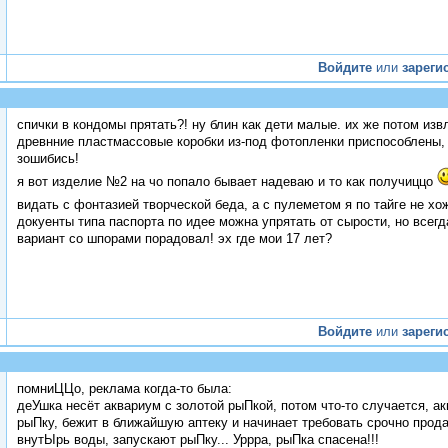
Войдите
или
зареги
спички в кондомы прятать?! ну блин как дети малые. их же потом из
древнние пластмассовые коробки из-под фотопленки приспособлены, в
зошибись!
я вот изделие №2 на чо попало бывает надеваю и то как получиццо
видать с фонтазией творческой беда, а с пулеметом я по тайге не х
докуенты типа паспорта по идее можна упрятать от сырости, но всегд
вариант со шпорами порадовал! эх где мои 17 лет?
Войдите
или
зареги
помниЦЦо, реклама когда-то была:
деУшка несёт аквариум с золотой рыПкой, потом что-то случается, ак
рыПку, бежит в ближайшую аптеку и начинает требовать срочно прода
внутЫрь воды, запускают рыПку... Уррра, рыПка спасена!!!