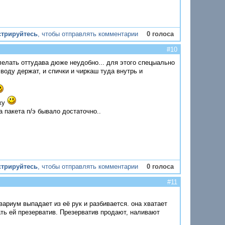
стрируйтесь
, чтобы отправлять комментарии
0 голоса
#10
влелать оттудава дюже неудобно... для этого спецыально
оду держат, и спички и чиркаш туда внутрь и
ожу
а пакета п/э бывало достаточно..
стрируйтесь
, чтобы отправлять комментарии
0 голоса
#11
вариум выпадает из её рук и разбивается. она хватает
ть ей презерватив. Презерватив продают, наливают