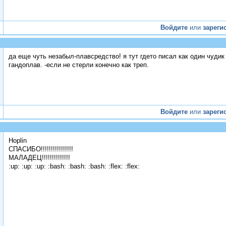
Войдите
или
зареги
да еще чуть незабыл-плавсредство! я тут гдето писал как один чуди
гандоплав. -если не стерли конечно как треп.
Войдите
или
зареги
Hoplin
СПАСИБО!!!!!!!!!!!!!!!!
МАЛАДЕЦ!!!!!!!!!!!!!!
:up: :up: :up: :bash: :bash: :bash: :flex: :flex: