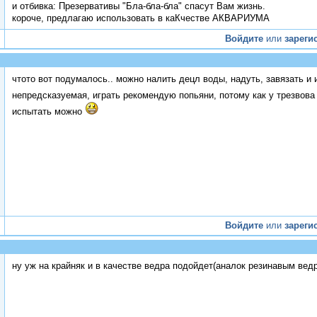
и отбивка: Презервативы "Бла-бла-бла" спасут Вам жизнь.
короче, предлагаю использовать в каКчестве АКВАРИУМА
Войдите
или
зареги
чтото вот подумалось.. можно налить децл воды, надуть, завязать и и
непредсказуемая, играть рекомендую попьяни, потому как у трезвов
испытать можно
Войдите
или
зареги
ну уж на крайняк и в качестве ведра подойдет(аналок резинавым вед