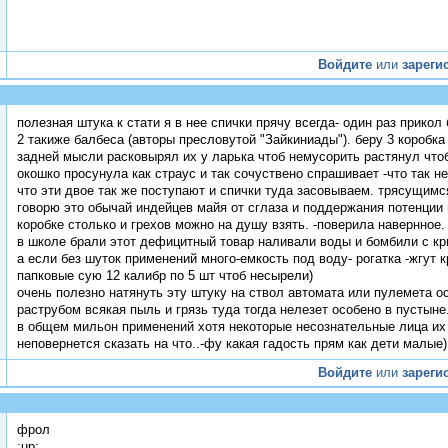
Войдите
или
зареги
полезная штука к стати я в нее спички прячу всегда- один раз прикол
2 такиже балбеса (авторы пресловутой "Зайкиниады"). беру 3 коробка 
задней мысли расковырял их у ларька чтоб немусорить растянул чтоб
окошко просунула как страус и так сочуствено спрашивает -что так н
что эти двое так же поступают и спички туда засовываем. трясущимс
говорю это обычай индейцев майя от сглаза и поддержания потенции и
коробке столько и грехов можно на душу взять. -поверила навернное.
в школе брали этот дефицитный товар наливали воды и бомбили с к
а если без шуток применений много-емкость под воду- рогатка -жгут 
папковые сую 12 калибр по 5 шт чтоб несырели)
очень полезно натянуть эту штуку на ствол автомата или пулемета 
раструбом всякая пыль и грязь туда тогда нелезет особено в пустыне
в общем мильон применений хотя некоторые несознательные лица их п
неповернется сказать на что..-фу какая гадость прям как дети малые) 
Войдите
или
зареги
фрол
:up: