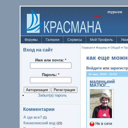
туризм
Форумы
Галереи
Сервисы
Мой Профиль
Ува
Главная
»
Форумы
»
Общий
»
Пр
Вход на сайт
как еще можн
Имя или почта:
*
Войдите
или
зарегист
Пароль:
*
16 мая, 2008 - 23:03
маленький
МАТЮГ...
Забыл(а) пароль
Комментарии
А где все?
(1)
Кинзелюкский вод
(22)
Не в сети