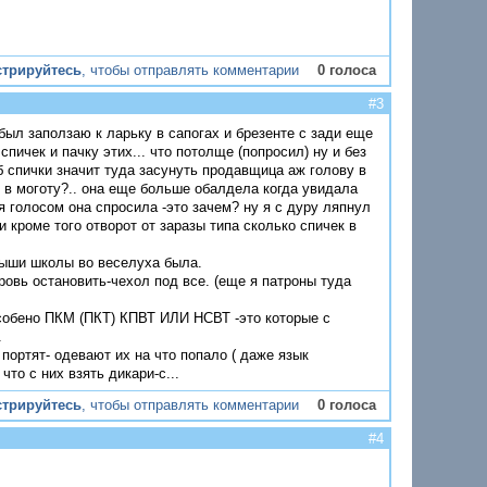
стрируйтесь
, чтобы отправлять комментарии
0 голоса
#3
 был заползаю к ларьку в сапогах и брезенте с зади еще
спичек и пачку этих... что потолще (попросил) ну и без
 спички значит туда засунуть продавщица аж голову в
е в моготу?.. она еще больше обалдела когда увидала
я голосом она спросила -это зачем? ну я с дуру ляпнул
 кроме того отворот от заразы типа сколько спичек в
рыши школы во веселуха была.
кровь остановить-чехол под все. (еще я патроны туда
особено ПКМ (ПКТ) КПВТ ИЛИ НСВТ -это которые с
.
ортят- одевают их на что попало ( даже язык
что с них взять дикари-с...
стрируйтесь
, чтобы отправлять комментарии
0 голоса
#4