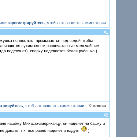
или
зарегистрируйтесь
, чтобы отправлять комментарии
#1
верхушка полностью. промывается под водой чтобы
 наклеиваются сухим клеем распечатанные мельчайшим
да подсохнет). сверху надевается белая рубашка )
стрируйтесь
, чтобы отправлять комментарии
0 голоса
#2
Мане нашему Михасю-американцу, он наденет на башку и
не давать, т.к. все равно наденет и надует
)