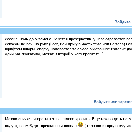
Войдите
сессия. ночь до экзамена. берется презерватив. у него отрезается 
секасом не пах. на руку (ногу, или другую часть тела или не тела)
шрифтом шпоры. сверху надевается то самое обрезанное изделие (ког
один раз прокатило, может и второй у кого прокатит =)
Войдите
или
зареги
Можно спички-сигареты н.з. на сплаве хранить. Еще можно дать на 
надует, всем будет прикольно и весело
( главнае в городе ему их 