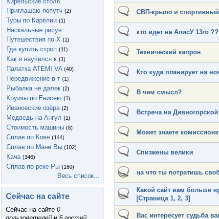
Кирельские столб
Приглашаю попутч
(2)
СВП-крыло и спортивный 
Туры по Карелии
(1)
Наскальные рисун
кто идет на АлисУ 13го ??
Путешествия по Х
(1)
Где купить строп
(11)
Технический капрон
Как я научился к
(1)
Палатка ATEMI VA
(40)
Кто куда планирует на н
Передвижение в т
(1)
Рыбалка не далек
(2)
В чем смысл?
Круизы по Енисею
(1)
Ивановские озёра
(2)
Встреча на Дивногорской
Медведь на Ангул
(1)
Стоимость машины
(8)
Может знаете комиссионк
Сплав по Кове
(144)
Сплав по Мане Вы
(102)
Спизжены велики
Кача
(346)
Сплав по реке Ры
(160)
на что ты потратишь своб
Весь список...
Какой сайт вам больше н
Сейчас на сайте
[Страница
1
,
2
,
3
]
Сейчас на сайте
0
Вас интересует судьба в
пользователей
и
6 гостей
.