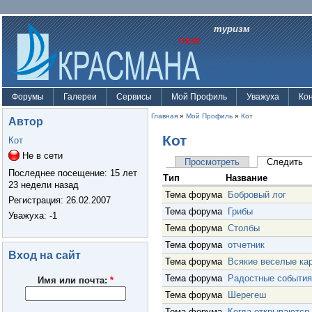
туризм
Форумы
Галереи
Сервисы
Мой Профиль
Уважуха
Ко
Главная
»
Мой Профиль
»
Кот
Автор
Кот
Кот
Не в сети
Просмотреть
Следить
Последнее посещение:
15 лет
Тип
Название
23 недели назад
Тема форума
Бобровый лог
Регистрация:
26.02.2007
Тема форума
Грибы
Уважуха
: -1
Тема форума
Столбы
Тема форума
отчетник
Вход на сайт
Тема форума
Всякие веселые ка
Тема форума
Радостные события
Имя или почта:
*
Тема форума
Шерегеш
Тема форума
Когда открываются