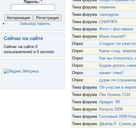
Пароль:
*
Тема форума
помянем.
Тема форума
танкодром
Тема форума
СНАРЯГА
Забыл(а) пароль
Тема форума
Фото с фестиваля
Тема форума
Мана пошла!!!
Сейчас на сайте
Опрос
Следует ли ужесточ
Сейчас на сайте
0
Опрос
Какое след. мероп
пользователей
и
0 гостей
.
Опрос
Как вы относитесь
Опрос
Будем делать симв
Опрос
канает тема?
Опрос
дурак ли слушающи
Тема форума
Об участии в мероп
Тема форума
Пик Ленина 7134
Тема форума
Арадан `09
Тема форума
Белуха 2009
Тема форума
Сосновый 2009 Ког
Тема форума
Д&amp;Л. Сумма д