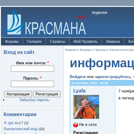
туризм
Форумы
Галереи
Сервисы
Мой Профиль
Уважуха
Ко
Главная
»
Форумы
»
Туризм
»
Спелеология (пе
Вход на сайт
информац
Имя или почта:
*
Войдите
или
зарегистрируйтесь
,
Пароль:
*
9 сентября, 2007 - 22:28
Lyafa
7 ноября
в леген
Забыл(а) пароль
Комментарии
А где все?
(1)
Не в сети
Кинзелюкский вод
(22)
Регистрация: