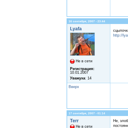
16 сентября, 2007 - 23:44
Lyafa
сцылочка
http://l
Не в сети
Регистрация:
10.01.2007
Уважуха
: 14
Вверх
17 сентября, 2007 - 01:14
Terr
Не, зло
постоян
Не в сети