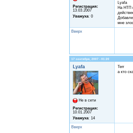
Lyafa
Регистрация:
На НТП 
13.03.2007
действе
Уважуха
: 0
Добавле
мне злос
Вверх
17 сентября, 2007 - 01:20
Lyafa
Terr
а кто ск
Не в сети
Регистрация:
10.01.2007
Уважуха
: 14
Вверх