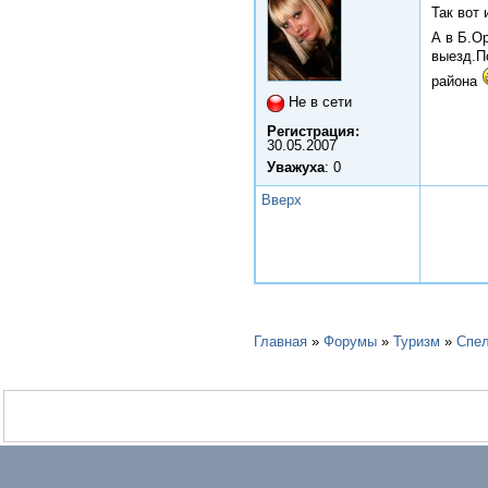
Так вот
А в Б.О
выезд.П
района
Не в сети
Регистрация:
30.05.2007
Уважуха
: 0
Вверх
Главная
»
Форумы
»
Туризм
»
Спел