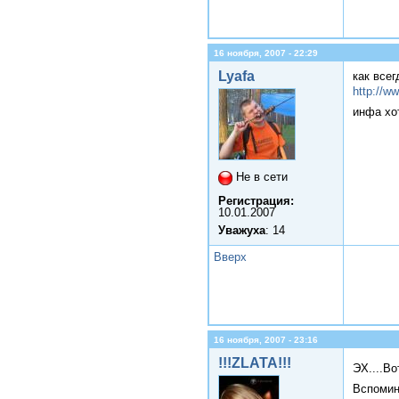
16 ноября, 2007 - 22:29
Lyafa
как все
http://w
инфа хо
Не в сети
Регистрация:
10.01.2007
Уважуха
: 14
Вверх
16 ноября, 2007 - 23:16
!!!ZLATA!!!
ЭХ....Во
Вспомин