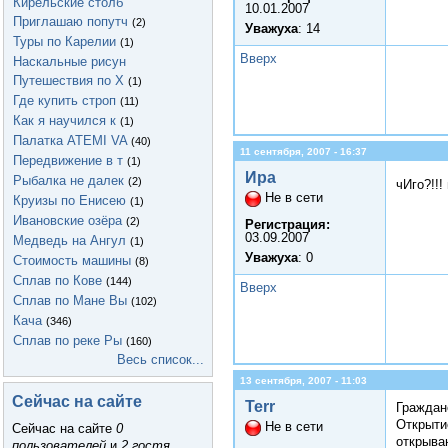
Кирельские столб
10.01.2007
Приглашаю попутч
(2)
Уважуха
: 14
Туры по Карелии
(1)
Вверх
Наскальные рисун
Путешествия по Х
(1)
Где купить строп
(11)
Как я научился к
(1)
Палатка ATEMI VA
(40)
11 сентября, 2007 - 16:37
Передвижение в т
(1)
Ира
Рыбалка не далек
(2)
чИго?!!!
Не в сети
Круизы по Енисею
(1)
Ивановские озёра
(2)
Регистрация:
03.09.2007
Медведь на Ангул
(1)
Уважуха
: 0
Стоимость машины
(8)
Сплав по Кове
(144)
Вверх
Сплав по Мане Вы
(102)
Кача
(346)
Сплав по реке Ры
(160)
Весь список...
13 сентября, 2007 - 11:03
Сейчас на сайте
Terr
Граждане
Открыти
Не в сети
Сейчас на сайте
0
открыва
пользователей
и
2 гостя
.