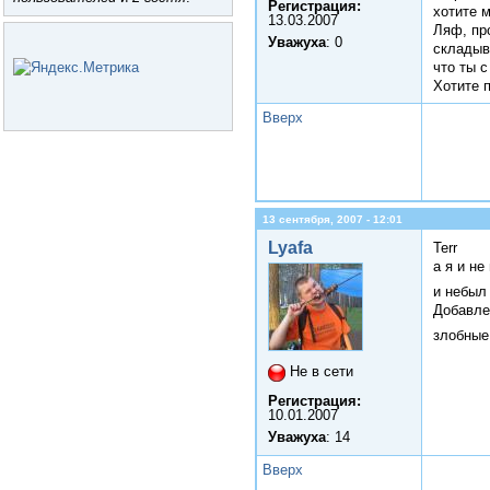
Регистрация:
хотите м
13.03.2007
Ляф, про
Уважуха
: 0
складыв
что ты с
Хотите п
Вверх
13 сентября, 2007 - 12:01
Lyafa
Terr
а я и не
и небыл
Добавле
злобны
Не в сети
Регистрация:
10.01.2007
Уважуха
: 14
Вверх