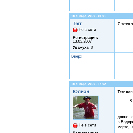
18 января, 2009 - 01:01
Terr
Я тожа з
Не в сети
Регистрация:
13.03.2007
Уважуха
: 0
Вверх
18 января, 2009 - 15:02
Юлиан
Terr на
В
давно не
в Водор
Не в сети
марта, н