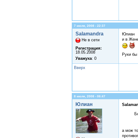
7 июля, 2008 - 22:37
Salamandra
Юлиан
и в Жен
Не в сети
Регистрация:
18.05.2008
Руки бы
Уважуха
: 0
Вверх
8 июля, 2008 - 06:47
Юлиан
Salaman
Б
а мож т
противог