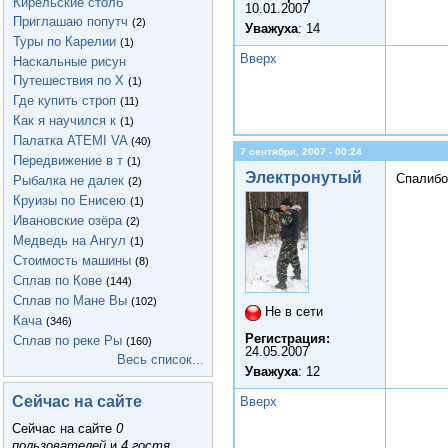
Кирельские столб
10.01.2007
Приглашаю попутч
(2)
Уважуха
: 14
Туры по Карелии
(1)
Вверх
Наскальные рисун
Путешествия по Х
(1)
Где купить строп
(11)
Как я научился к
(1)
Палатка ATEMI VA
(40)
7 сентября, 2007 - 00:24
Передвижение в т
(1)
Электронутый
Спалибо
Рыбалка не далек
(2)
Круизы по Енисею
(1)
Ивановские озёра
(2)
Медведь на Ангул
(1)
Стоимость машины
(8)
Сплав по Кове
(144)
Сплав по Мане Вы
(102)
Не в сети
Кача
(346)
Регистрация:
Сплав по реке Ры
(160)
24.05.2007
Весь список...
Уважуха
: 12
Сейчас на сайте
Вверх
Сейчас на сайте
0
пользователей
и
4 гостя
.