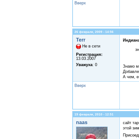
Вверх
26 февраля, 2009 - 14:56
Terr
Индиана
Не в сети
з
Регистрация:
13.03.2007
Уважуха
: 0
Знамо мы
Добавле
А чем, е
Вверх
19 февраля, 2010 - 12:51
naas
сайт тар
этой зим
Присоед