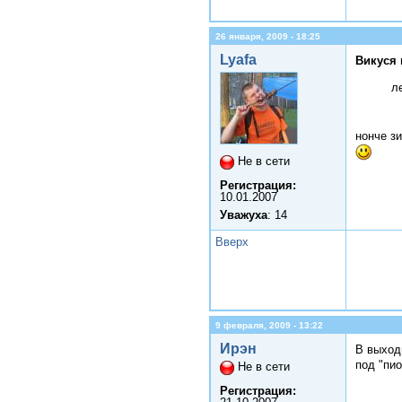
26 января, 2009 - 18:25
Lyafa
Викуся 
л
нонче з
Не в сети
Регистрация:
10.01.2007
Уважуха
: 14
Вверх
9 февраля, 2009 - 13:22
Ирэн
В выход
под "пи
Не в сети
Регистрация: