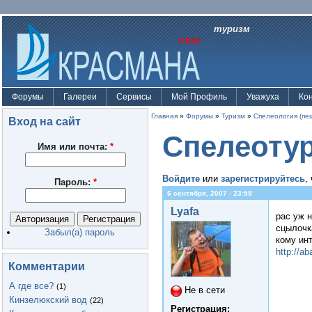
туризм
Форумы
Галереи
Сервисы
Мой Профиль
Уважуха
Ко
Главная
»
Форумы
»
Туризм
»
Спелеология (пе
Вход на сайт
Спелеоту
Имя или почта:
*
Войдите
или
зарегистрируйтесь
,
Пароль:
*
6 сентября, 2007 - 23:59
Lyafa
рас уж 
сцылочк
Забыл(а) пароль
кому ин
http://a
Комментарии
А где все?
(1)
Не в сети
Кинзелюкский вод
(22)
Регистрация: