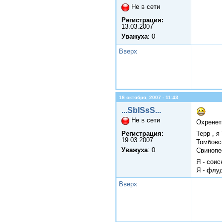
Не в сети
Регистрация:
13.03.2007
Уважуха
: 0
Вверх
16 октября, 2007 - 11:43
...SblSsS...
Не в сети
Охренеть
Терр , 
Регистрация:
19.03.2007
Томбовск
Уважуха
: 0
Свинопес
Я - соис
Я - флуд
Вверх