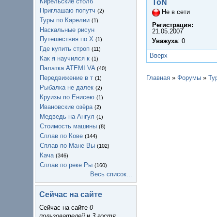
Кирельские столб
ToN
Приглашаю попутч
(2)
Не в сети
Туры по Карелии
(1)
Регистрация:
Наскальные рисун
21.05.2007
Путешествия по Х
(1)
Уважуха
: 0
Где купить строп
(11)
Вверх
Как я научился к
(1)
Палатка ATEMI VA
(40)
Передвижение в т
Главная
»
Форумы
»
Ту
(1)
Рыбалка не далек
(2)
Круизы по Енисею
(1)
Ивановские озёра
(2)
Медведь на Ангул
(1)
Стоимость машины
(8)
Сплав по Кове
(144)
Сплав по Мане Вы
(102)
Кача
(346)
Сплав по реке Ры
(160)
Весь список...
Сейчас на сайте
Сейчас на сайте
0
пользователей
и
3 гостя
.