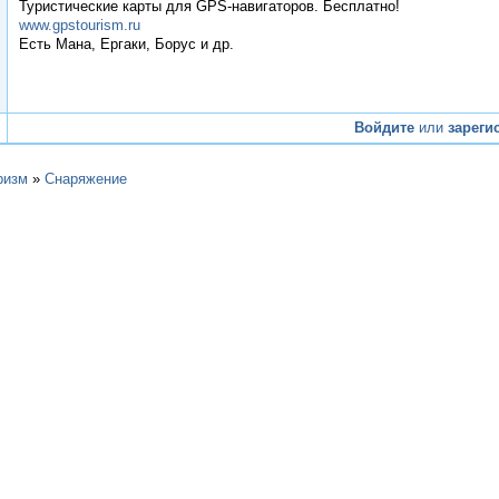
Туристические карты для GPS-навигаторов. Бесплатно!
www.gpstourism.ru
Есть Мана, Ергаки, Борус и др.
Войдите
или
зареги
ризм
»
Снаряжение