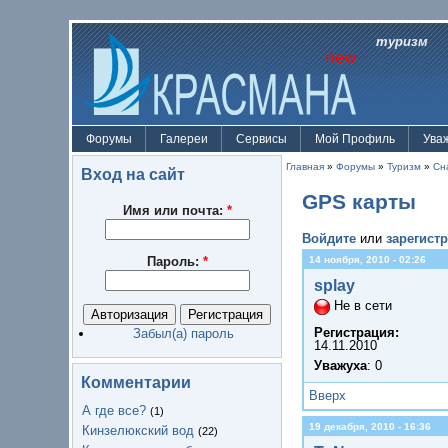
туризм
Форумы
Галереи
Сервисы
Мой Профиль
Ува
Главная
»
Форумы
»
Туризм
»
Сн
Вход на сайт
GPS карты
Имя или почта:
*
Войдите
или
зарегист
Пароль:
*
14 ноября, 2010 - 02:26
splay
Не в сети
Регистрация:
Забыл(а) пароль
14.11.2010
Уважуха
: 0
Комментарии
Вверх
А где все?
(1)
19 декабря, 2010 - 16:36
Кинзелюкский вод
(22)