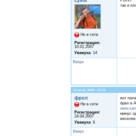
Lyafa
PUHH
так и п
Не в сети
Регистрация:
10.01.2007
Уважуха
: 14
Вверх
14 июля, 2009 - 22:52
фрол
вот пал
брал в А
Не в сети
www.saro
Регистрация:
минус о
24.04.2007
веселее
Уважуха
: 6
Вверх