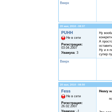
Вверх
20 мая, 2010 - 08:37
PUHH
Ну вообщ
конкретн
Не в сети
А просто
Регистрация:
оставить
03.04.2007
Ну и я 
Уважуха
: 3
супер пу
Вверх
20 мая, 2010 - 08:50
Fess
Heavy н
Не в сети
п
Регистрация:
26.02.2007
Уважуха
: -1