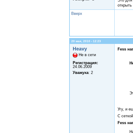
Это для
открыть
Вверх
20 мая, 2010 - 12:23
Heavy
Fess на
Не в сети
Регистрация:
H
24.06.2009
Уважуха
: 2
Э
Угу, и е
С сеткой
Fess на
Н