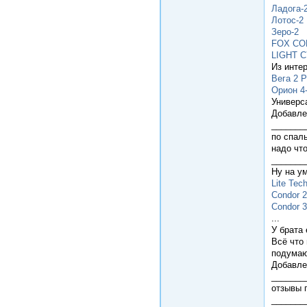
Ладога-
Лотос-2
Зеро-2
FOX CO
LIGHT 
Из инте
Вега 2 P
Орион 4
Универса
Добавле
_______
по спаль
надо чт
_______
Ну на ум
Lite Tec
Condor 
Condor 
...
У брата 
Всё что 
подумаю
Добавле
_______
отзывы 
_______