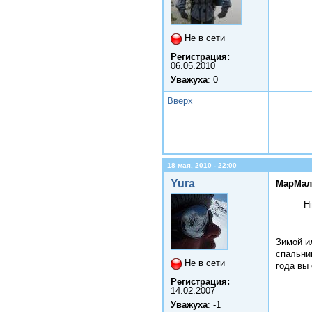
Не в сети
Регистрация:
06.05.2010
Уважуха
: 0
Вверх
18 мая, 2010 - 22:00
Yura
МарМал
H
Зимой ил
спальник
Не в сети
года вы
Регистрация:
14.02.2007
Уважуха
: -1