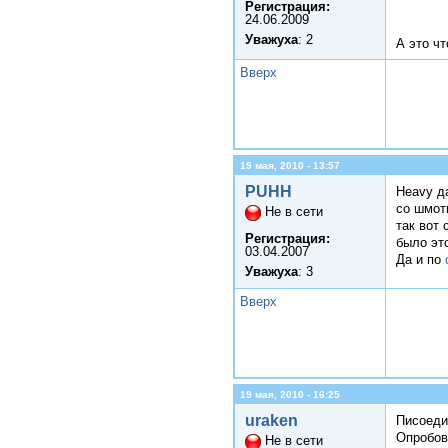
Регистрация:
24.06.2009
Уважуха
: 2
А это чт
Вверх
19 мая, 2010 - 13:57
PUHH
Heavy да
со шмот
Не в сети
так вот 
Регистрация:
было эт
03.04.2007
Да и по
Уважуха
: 3
Вверх
19 мая, 2010 - 16:25
uraken
Писоеди
Опробова
Не в сети