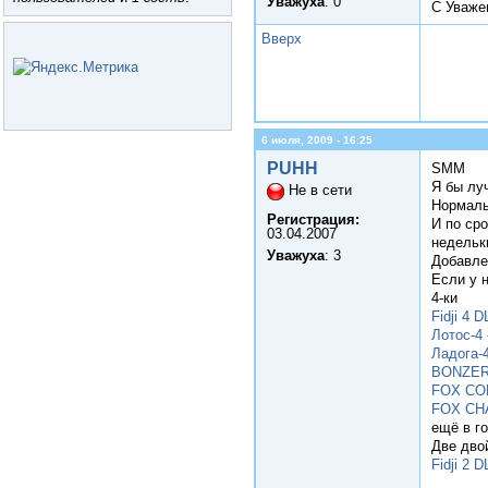
Уважуха
: 0
С Уваж
Вверх
6 июля, 2009 - 16:25
PUHH
SMM
Я бы лу
Не в сети
Нормаль
Регистрация:
И по сро
03.04.2007
недельк
Уважуха
: 3
Добавле
Если у н
4-ки
Fidji 4 
Лотос-4
Ладога-
BONZER
FOX CO
FOX CH
ещё в г
Две двой
Fidji 2 