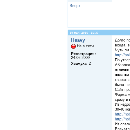
Вверх
19 мая, 2010 - 10:37
Heavy
Долго п
входа, в
Не в сети
Чуть ли
Регистрация:
http://p
24.06.2009
По утве
Уважуха
: 2
Абсолют
отлично 
палатки
качеств
было - 
Сайт пр
Фирма м
сразу в 
Из недос
30-40 ко
http://ho
http://ho
Из спал
Впечатле