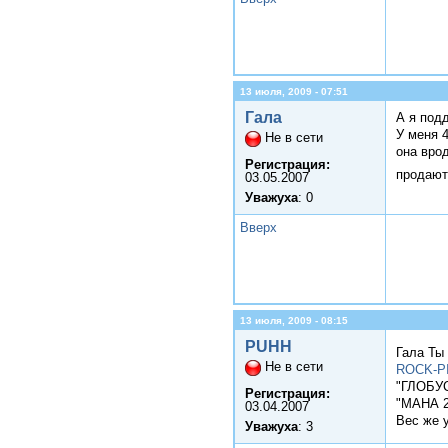
13 июля, 2009 - 07:51
Гала
А я подд
У меня 
Не в сети
она врод
Регистрация:
продают
03.05.2007
Уважуха
: 0
Вверх
13 июля, 2009 - 08:15
PUHH
Гала Ты 
Не в сети
ROCK-P
"ГЛОБУС"
Регистрация:
"МАНА 2"
03.04.2007
Вес же у
Уважуха
: 3