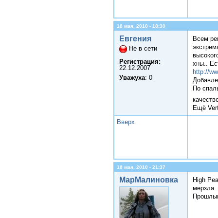
18 мая, 2010 - 18:30
Евгения
Всем ре
экстрема
Не в сети
высокого
Регистрация:
хны.. Ес
22.12.2007
http://ww
Уважуха
: 0
Добавле
По спал
качество
Ещё Vert
Вверх
18 мая, 2010 - 21:37
МарМалиновка
High Pea
мерзла. 
Прошлым