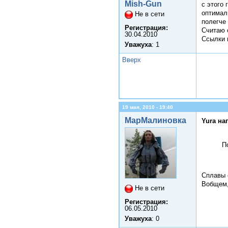
Mish-Gun
с этого 
оптимал
Не в сети
полегче 
Регистрация:
Считаю 
30.04.2010
Ссылки 
Уважуха
: 1
Вверх
19 мая, 2010 - 19:40
МарМалиновка
Yura на
П
Сплавы 
Вобщем,
Не в сети
Регистрация:
06.05.2010
Уважуха
: 0