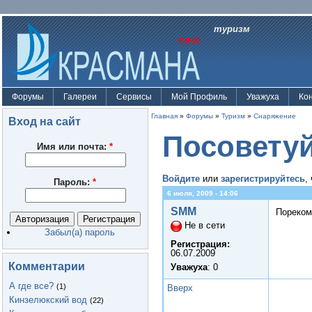
туризм
Форумы
Галереи
Сервисы
Мой Профиль
Уважуха
Ко
Главная
»
Форумы
»
Туризм
»
Снаряжение
Вход на сайт
Посоветуй
Имя или почта:
*
Войдите
или
зарегистрируйтесь
,
Пароль:
*
6 июля, 2009 - 14:06
SMM
Пореком
Не в сети
Забыл(а) пароль
Регистрация:
06.07.2009
Комментарии
Уважуха
: 0
А где все?
(1)
Вверх
Кинзелюкский вод
(22)