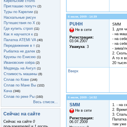
Кирельские столб
Приглашаю попутч
(2)
Туры по Карелии
(1)
6 июля, 2009 - 14:39
Наскальные рисун
Путешествия по Х
(1)
PUHH
SMM
Где купить строп
(11)
1. для ч
Не в сети
- на маш
Как я научился к
(1)
Регистрация:
- на себ
Палатка ATEMI VA
(40)
03.04.2007
- на себ
Передвижение в т
(1)
Уважуха
: 3
- зима/л
Рыбалка не далек
(2)
2. Сколь
Круизы по Енисею
(1)
А то я 
Ивановские озёра
20 тысяч
(2)
Медведь на Ангул
(1)
Вверх
Стоимость машины
(8)
Сплав по Кове
(144)
Сплав по Мане Вы
(102)
Кача
(346)
Сплав по реке Ры
(160)
6 июля, 2009 - 14:52
Весь список...
SMM
1. - на 
2. Время
Не в сети
Сейчас на сайте
3. Спал
Регистрация:
Палатка 
Сейчас на сайте
0
06.07.2009
там уже 
пользователей
и
1 гость
.