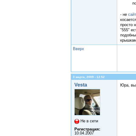
п
- не
сай
косаетс
просто н
"555" ес
подобны
крышкам
Вверх
3 марта, 2009 - 12:52
Vesta
Юра, вы
Не в сети
Регистрация:
10.04.2007