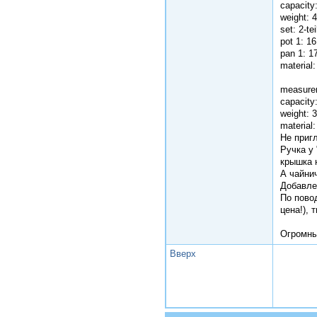
capacity:
weight: 
set: 2-tei
pot 1: 16
pan 1: 1
material:
measure
capacity:
weight: 
material:
Не пригл
Ручка у 
крышка 
А чайнич
Добавле
По пово
цена!), 
Огромны
Вверх