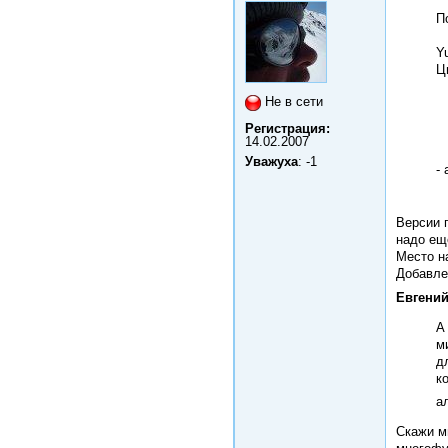
П
Y
Ц
Не в сети
Регистрация:
14.02.2007
Уважуха
: -1
-
Версии п
надо ещ
Место на
Добавле
Евгений
А
м
д
к
а
Скажи м