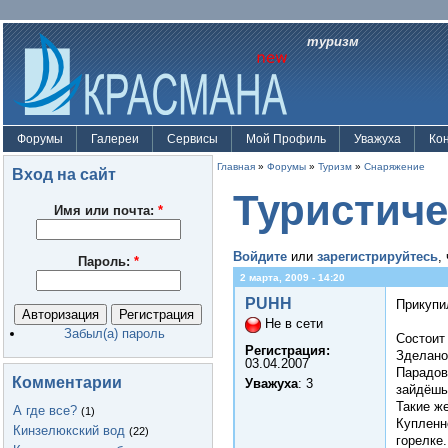
туризм
Форумы
Галереи
Сервисы
Мой Профиль
Уважуха
Ко
Главная
»
Форумы
»
Туризм
»
Снаряжение
Вход на сайт
Туристиче
Имя или почта:
*
Войдите
или
зарегистрируйтесь
,
Пароль:
*
2 марта, 2009 - 14:20
PUHH
Прикупи
Не в сети
Забыл(а) пароль
Состоит 
Регистрация:
Зделано
03.04.2007
Парадова
Комментарии
Уважуха
: 3
зайдёшь 
Такие ж
А где все?
(1)
Купленно
Кинзелюкский вод
(22)
горелке.