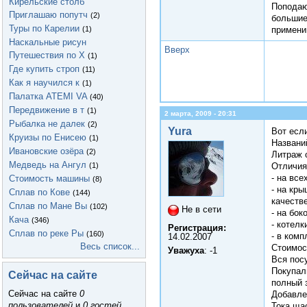
Кирельские столб
Поподаю
Приглашаю попутч
(2)
большие(
Туры по Карелии
(1)
примени
Наскальные рисун
Вверх
Путешествия по Х
(1)
Где купить строп
(11)
Как я научился к
(1)
Палатка ATEMI VA
(40)
Передвижение в т
(1)
2 марта, 2009 - 20:31
Рыбалка не далек
(2)
Yura
Вот есл
Круизы по Енисею
(1)
Названи
Ивановские озёра
(2)
Литраж 
Медведь на Ангул
(1)
Отличия
- на все
Стоимость машины
(8)
- на кры
Сплав по Кове
(144)
качеств
Сплав по Мане Вы
(102)
Не в сети
- на бок
Кача
(346)
- котелк
Регистрация:
Сплав по реке Ры
(160)
- в ком
14.02.2007
Весь список...
Стоимос
Уважуха
: -1
Вся пос
Покупал
Сейчас на сайте
полный 
Сейчас на сайте
0
Добавле
пользователей
и
0 гостей
.
Тока ща