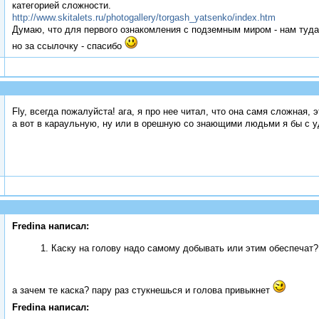
категорией сложности.
http://www.skitalets.ru/photogallery/torgash_yatsenko/index.htm
Думаю, что для первого ознакомления с подземным миром - нам туда 
но за ссылочку - спасибо
Fly, всегда пожалуйста! ага, я про нее читал, что она самя сложная,
а вот в караульную, ну или в орешную со знающими людьми я бы с 
Fredina написал:
1. Каску на голову надо самому добывать или этим обеспечат?
а зачем те каска? пару раз стукнешься и голова привыкнет
Fredina написал: