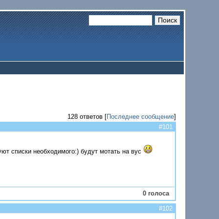
128 ответов [
Последнее сообщение
]
#101
уют списки необходимого:) будут мотать на вус
0 голоса
#102