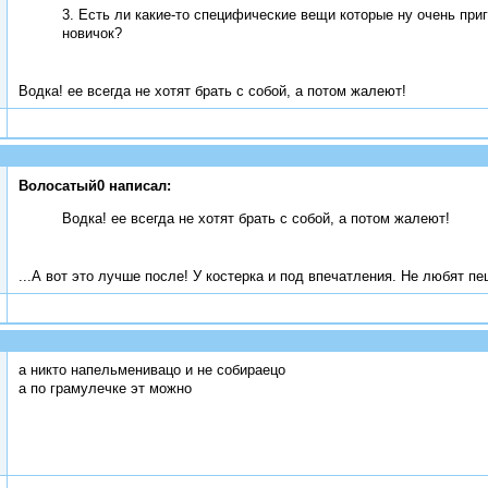
3. Есть ли какие-то специфические вещи которые ну очень при
новичок?
Водка! ее всегда не хотят брать с собой, а потом жалеют!
Волосатый0 написал:
Водка! ее всегда не хотят брать с собой, а потом жалеют!
...А вот это лучше после! У костерка и под впечатления. Не любят 
а никто напельменивацо и не собираецо
а по грамулечке эт можно