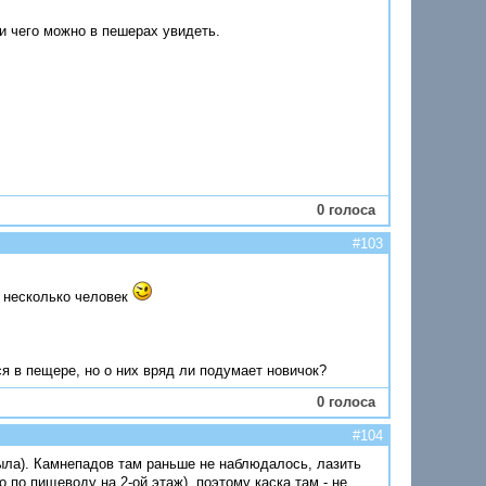
 и чего можно в пешерах увидеть.
0 голоса
#103
ю несколько человек
ся в пещере, но о них вряд ли подумает новичок?
0 голоса
#104
была). Камнепадов там раньше не наблюдалось, лазить
о по пищеводу на 2-ой этаж), поэтому каска там - не