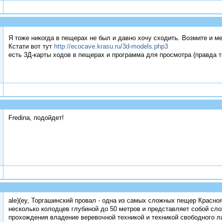
Я тоже никогда в пещерах не был и давно хочу сходить. Возмите и м
Кстати вот тут
http://ecocave.krasu.ru/3d-models.php3
есть 3Д-карты ходов в пещерах и программа для просмотра (правда 
Fredina, подойдет!
ale)(ey, Торгашинский провал - одна из самых сложных пещер Красноя
несколько колодцев глубиной до 50 метров и представляет собой с
прохождения владение веревочной техникой и техникой свободного 