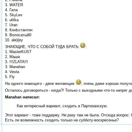
3. WATER
4. Гала
5. SkyLev
6. ulitka
7. Uran
8. КонЬстантин
9. Волосатый0
10. ale)(ey
ЗНАЮЩИЕ, ЧТО С СОБОЙ ТУДА БРАТЬ
:
1. MasterKUST
2. Маша
3. !!!ZLATA!!!
3. Manahan
4. Vesta
5. Fly
На одного знающего - двое желающих
, очень даже хорошо получа
Осталось договориться - когда?! Только с выходными что-то напряг 
Manahan написал:
Как интересный вариант, сходить в Партизанскую.
Этот вариант - тоже поддержу. Ни разу там не была. Отсюда вопрос: 
Есть ли возможность сходить только на субботу-воскресенье?