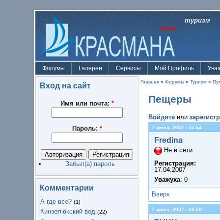
туризм
Форумы
Галереи
Сервисы
Мой Профиль
Ува
Главная
»
Форумы
»
Туризм
»
Пу
Вход на сайт
Пещеры
Имя или почта:
*
Войдите
или
зарегист
Пароль:
*
7 июня, 2007 - 13:54
Fredina
Не в сети
Регистрация:
Забыл(а) пароль
17.04.2007
Уважуха
: 0
Комментарии
Вверх
А где все?
(1)
7 июня, 2007 - 13:59
Кинзелюкский вод
(22)