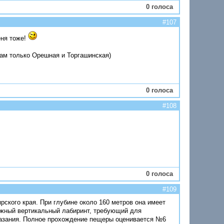
0 голоса
#107
еня тоже!
там только Орешная и Торгашинская)
0 голоса
#108
0 голоса
#109
рского края. При глубине около 160 метров она имеет
ложный вертикальный лабиринт, требующий для
лазания. Полное прохождение пещеры оценивается №6