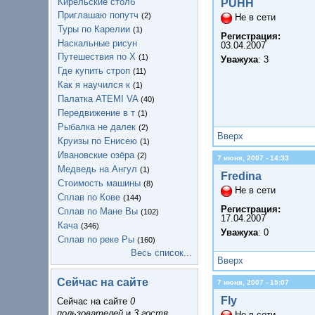
Кирельские столб
PUHH
Приглашаю попутч
(2)
Не в сети
Туры по Карелии
(1)
Регистрация:
Наскальные рисун
03.04.2007
Путешествия по Х
(1)
Уважуха
: 3
Где купить строп
(11)
Как я научился к
(1)
Палатка ATEMI VA
(40)
Передвижение в т
(1)
Рыбалка не далек
(2)
Вверх
Круизы по Енисею
(1)
Ивановские озёра
(2)
7 июня, 2007 - 14:33
Медведь на Ангул
(1)
Fredina
Стоимость машины
(8)
Не в сети
Сплав по Кове
(144)
Регистрация:
Сплав по Мане Вы
(102)
17.04.2007
Кача
(346)
Уважуха
: 0
Сплав по реке Ры
(160)
Весь список...
Вверх
Сейчас на сайте
7 июня, 2007 - 15:07
Fly
Сейчас на сайте
0
пользователей
и
3 гостя
.
Не в сети