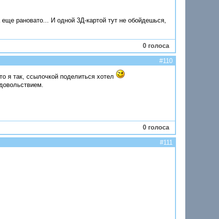
еще рановато... И одной 3Д-картой тут не обойдешься,
0 голоса
#110
 это я так, ссылочкой поделиться хотел
удовольствием.
0 голоса
#111