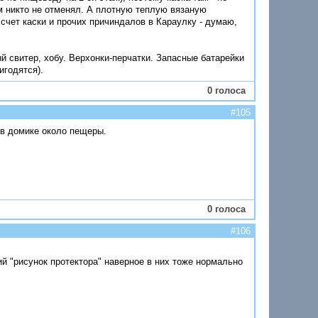
м никто не отменял. А плотную теплую вязаную
счет каски и прочих причиндалов в Караулку - думаю,
й свитер, хобу. Верхонки-перчатки. Запасные батарейки
игодятся).
0 голоса
#105
 в домике около пещеры.
0 голоса
#106
ший "рисунок протектора" наверное в них тоже нормально