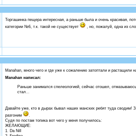
Торгашинка пещера интересная, а раньше была и очень красивая, по
категории №6, т.к. такой не существует
, но, пожалуй, одна из сл
Manahan, много чего и где уже к сожалению затоптали и растащили 
Manahan написал:
Раньше занимался спелеологией, сейчас отошел, отмазываюсь 
стал...
Давайте уже, кто в дырах бывал наших манских ребят туда сводим! З
разгоним
.
Судя по постам топика вот чего у меня получилось:
ЖЕЛАЮЩИЕ:
1. Da Nill
2. Fredina