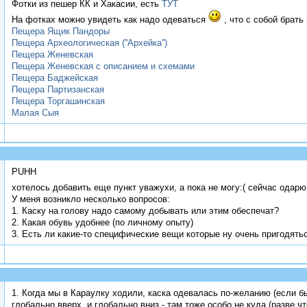
Фотки из пешер КК и Хакасии, есть
ТУТ
На фотках можно увидеть как надо одеваться
, что с собой брать
Пещера Ящик Пандоры
Пещера Археологическая (''Архейка'')
Пещера Женевская
Пещера Женевская с описанием и схемами
Пещера Баджейская
Пещера Партизанская
Пещера Торгашинская
Малая Сыя
PUHH
хотелось добавить еще пункт уважухи, а пока не могу:( сейчас одар
У меня возникло несколько вопросов:
1. Каску на голову надо самому добывать или этим обеспечат?
2. Какая обувь удобнее (по личному опыту)
3. Есть ли какие-то специфические вещи которые ну очень пригодять
1. Когда мы в Караулку ходили, каска одевалась по-желанию (если 
глобально вверх, и глобально вниз - там тоже особо не куда (разве чт