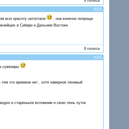
0 голоса
#114
том всю красоту затоптали
, она конечно попроще
ожнейших в Сибири и Дальнем Востоке.
0 голоса
#115
на сувениры
.
тем что времени нет , хотя наверное ленивый
аодно и старенькое вспомним и свою лень чуток