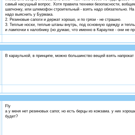
самый насущный вопрос. Хотя правила техники безопасности, вобще
шапчонку, или шлемофон строительный - взять надо обязательно. На 
надо выяснить у Бурмака.
2. Резиновые сапоги и держат хорошо, и по грязи - не страшно.
3. Теплые носки, теплые штаны внутрь, под основную одежду и теплы
и лампочки к налобнику (но думаю, что именно в Караулке - они не пр
В караульной, в принципе, можно большинство вещей взять напрокат
Fly
а у меня нет резиновых сапог, но есть берцы из кожзама. у них хоро
будет?