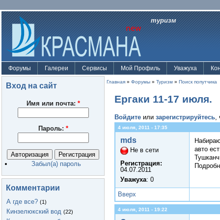
туризм
Форумы
Галереи
Сервисы
Мой Профиль
Уважуха
Ко
Главная
»
Форумы
»
Туризм
»
Поиск попутчика
Вход на сайт
Ергаки 11-17 июля.
Имя или почта:
*
Войдите
или
зарегистрируйтесь
,
Пароль:
*
4 июля, 2011 - 17:35
mds
Набираю
авто ес
Не в сети
Тушканч
Регистрация:
Забыл(а) пароль
Подробн
04.07.2011
Уважуха
: 0
Комментарии
Вверх
А где все?
(1)
4 июля, 2011 - 19:22
Кинзелюкский вод
(22)