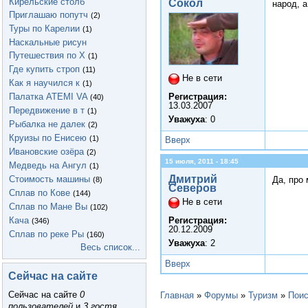
Кирельские столб
Сокол
народ, 
Приглашаю попутч
(2)
Туры по Карелии
(1)
Наскальные рисун
Путешествия по Х
(1)
Где купить строп
(11)
Не в сети
Как я научился к
(1)
Палатка ATEMI VA
Регистрация:
(40)
13.03.2007
Передвижение в т
(1)
Уважуха
: 0
Рыбалка не далек
(2)
Круизы по Енисею
(1)
Вверх
Ивановские озёра
(2)
15 июля, 2011 - 18:45
Медведь на Ангул
(1)
Дмитрий
Стоимость машины
Да, про
(8)
Северов
Сплав по Кове
(144)
Не в сети
Сплав по Мане Вы
(102)
Кача
Регистрация:
(346)
20.12.2009
Сплав по реке Ры
(160)
Уважуха
: 2
Весь список...
Вверх
Сейчас на сайте
Сейчас на сайте
0
Главная
»
Форумы
»
Туризм
»
Поис
пользователей
и
3 гостя
.