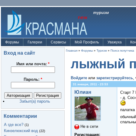
туризм
Форумы
Галереи
Сервисы
Мой Профиль
Уважуха
Ко
Главная
»
Форумы
»
Туризм
»
Поиск попутчика
Вход на сайт
лыжный по
Имя или почта:
*
Войдите
или
зарегистрируйтесь
,
Пароль:
*
31 января, 2011 - 23:53
Юлиан
Старт 7 
- д. Сос
Забыл(а) пароль
палатка 
Комментарии
обычный
спальны
А где все?
(1)
Не в сети
Кинзелюкский вод
(22)
Регистрация: