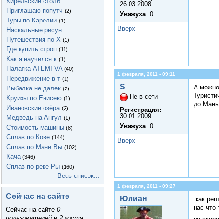
Кирельские столб
26.03.2008
Приглашаю попутч
(2)
Уважуха
: 0
Туры по Карелии
(1)
Вверх
Наскальные рисун
Путешествия по Х
(1)
Где купить строп
(11)
Как я научился к
(1)
Палатка ATEMI VA
(40)
1 февраля, 2011 - 09:11
Передвижение в т
(1)
S
А можно
Рыбалка не далек
(2)
Туристи
Не в сети
Круизы по Енисею
(1)
до Маны 
Ивановские озёра
(2)
Регистрация:
30.01.2009
Медведь на Ангул
(1)
Уважуха
: 0
Стоимость машины
(8)
Сплав по Кове
(144)
Вверх
Сплав по Мане Вы
(102)
Кача
(346)
Сплав по реке Ры
(160)
Весь список...
1 февраля, 2011 - 09:27
Сейчас на сайте
Юлиан
как реш
нас что
Сейчас на сайте
0
пользователей
и
2 гостя
.
но скоре