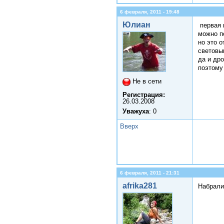
6 февраля, 2011 - 19:48
Юлиан
первая 
можно п
но это о
световы
да и дро
поэтому
Не в сети
Регистрация:
26.03.2008
Уважуха
: 0
Вверх
6 февраля, 2011 - 21:31
afrika281
Набрали