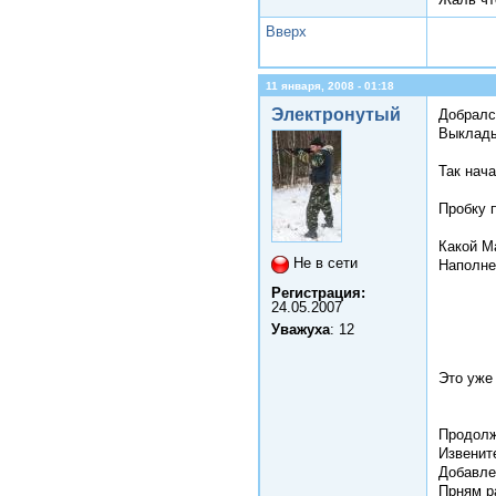
Вверх
11 января, 2008 - 01:18
Электронутый
Добрался
Выклады
Так нач
Пробку п
Какой М
Не в сети
Наполне
Регистрация:
24.05.2007
Уважуха
: 12
Это уже
Продолж
Извените
Добавле
Прням р