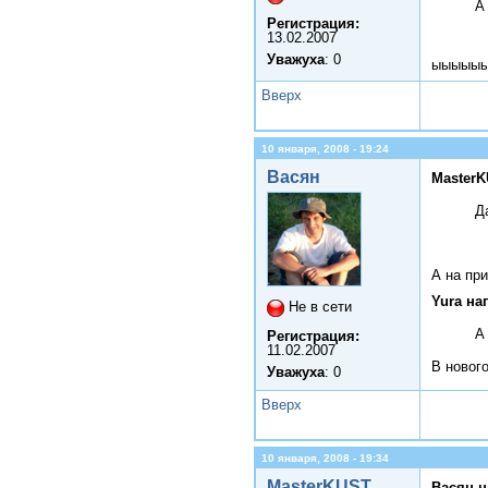
А
Регистрация:
13.02.2007
Уважуха
: 0
ыыыыы
Вверх
10 января, 2008 - 19:24
Васян
MasterK
Д
А на пр
Yura на
Не в сети
А
Регистрация:
11.02.2007
В новог
Уважуха
: 0
Вверх
10 января, 2008 - 19:34
MasterKUST
Васян н