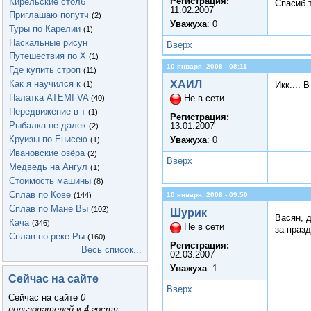
Регистрация:
Кирельские столб
Спасиб 
11.02.2007
Приглашаю попутч
(2)
Уважуха
: 0
Туры по Карелии
(1)
Наскальные рисун
Вверх
Путешествия по Х
(1)
10 января, 2008 - 08:11
Где купить строп
(11)
Как я научился к
ХАИЛ
(1)
Икк.... 
Палатка ATEMI VA
Не в сети
(40)
Передвижение в т
(1)
Регистрация:
Рыбалка не далек
13.01.2007
(2)
Круизы по Енисею
Уважуха
: 0
(1)
Ивановские озёра
(2)
Вверх
Медведь на Ангул
(1)
Стоимость машины
(8)
Сплав по Кове
(144)
10 января, 2008 - 09:50
Сплав по Мане Вы
(102)
Шурик
Васян, д
Кача
(346)
Не в сети
за празд
Сплав по реке Ры
(160)
Регистрация:
Весь список...
02.03.2007
Уважуха
: 1
Сейчас на сайте
Вверх
Сейчас на сайте
0
пользователей
и
4 гостя
.