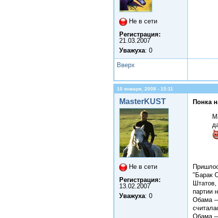
Не в сети
Регистрация:
21.03.2007
Уважуха
: 0
Вверх
10 января, 2008 - 15:11
MasterKUST
Понка н
M
д
Пришлос
Не в сети
"Барак 
Регистрация:
Штатов,
13.02.2007
партии н
Уважуха
: 0
Обама —
считала
Обама —