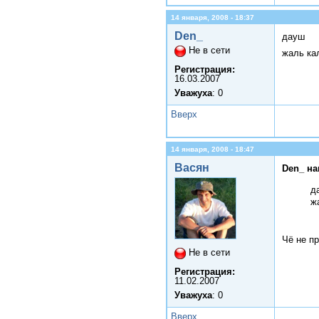
14 января, 2008 - 18:37
Den_
дауш
Не в сети
жаль ка
Регистрация:
16.03.2007
Уважуха
: 0
Вверх
14 января, 2008 - 18:47
Васян
Den_ на
д
ж
Чё не пр
Не в сети
Регистрация:
11.02.2007
Уважуха
: 0
Вверх