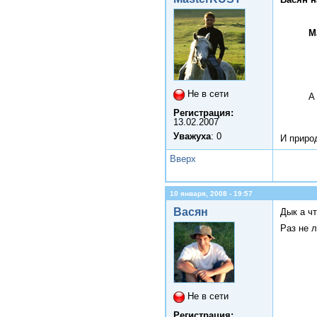
M
Не в сети
А
Регистрация:
13.02.2007
Уважуха
: 0
И приро
Вверх
10 января, 2008 - 19:57
Васян
Дык а ч
Раз не
Не в сети
Регистрация: