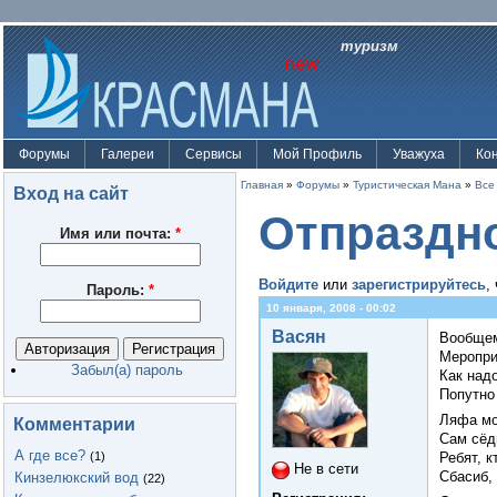
туризм
Форумы
Галереи
Сервисы
Мой Профиль
Уважуха
Ко
Главная
»
Форумы
»
Туристическая Мана
»
Все
Вход на сайт
Отпраздно
Имя или почта:
*
Войдите
или
зарегистрируйтесь
,
Пароль:
*
10 января, 2008 - 00:02
Васян
Вообщем
Меропри
Забыл(а) пароль
Как надо
Попутно
Ляфа мо
Комментарии
Сам сёдн
А где все?
(1)
Ребят, к
Не в сети
Сбасиб, 
Кинзелюкский вод
(22)