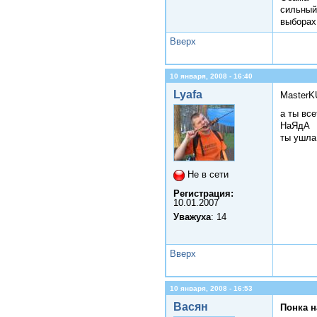
сильный
выборах
Вверх
10 января, 2008 - 16:40
Lyafa
Master
а ты вс
НаЯдА
ты ушла
Не в сети
Регистрация:
10.01.2007
Уважуха
: 14
Вверх
10 января, 2008 - 16:53
Васян
Понка н