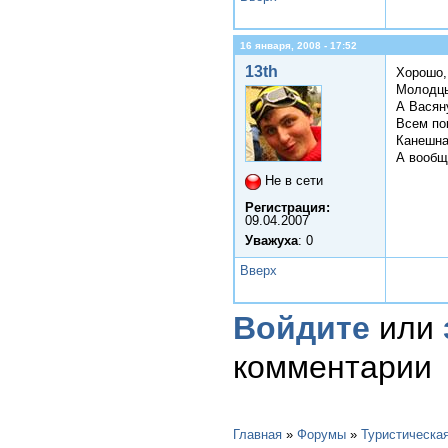
16 января, 2008 - 17:52
13th
Хорошо,
Молодцы
А Васяну
Всем пок
Канешна,
А вообщ
Не в сети
Регистрация:
09.04.2007
Уважуха
: 0
Вверх
Войдите
или
комментарии
Главная
»
Форумы
»
Туристическа