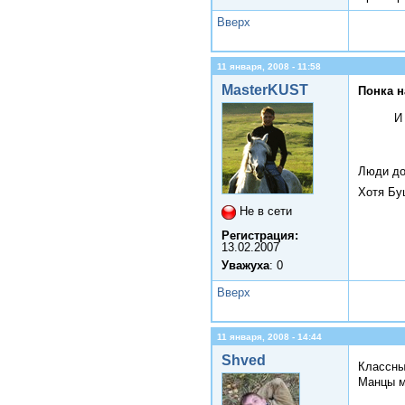
Вверх
11 января, 2008 - 11:58
MasterKUST
Понка н
И
Люди до
Хотя Бу
Не в сети
Регистрация:
13.02.2007
Уважуха
: 0
Вверх
11 января, 2008 - 14:44
Shved
Классны
Манцы м