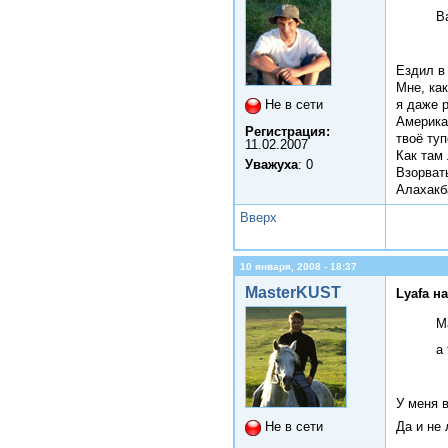
В
Ездил в 
Мне, ка
я даже 
Не в сети
Америка,
Регистрация:
твоё ту
11.02.2007
Как там 
Уважуха
: 0
Взорват
Алахакб
Вверх
10 января, 2008 - 18:37
MasterKUST
Lyafa н
M
а
У меня 
Да и не
Не в сети