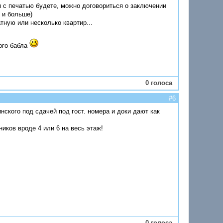
ры с печатью будете, можно договориться о заключении
 и больше)
тную или несколько квартир...
ого бабла
0 голоса
#6
ского под сдачей под гост. номера и доки дают как
иков вроде 4 или 6 на весь этаж!
0 голоса