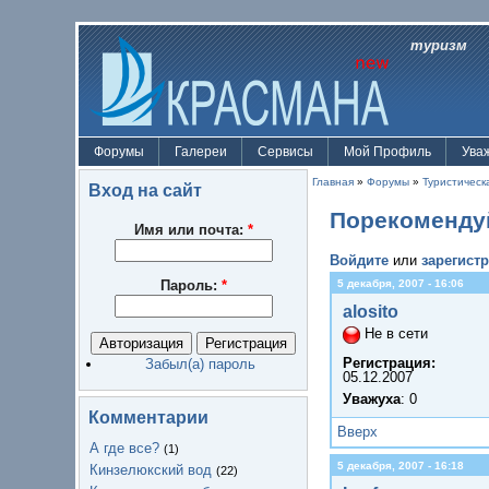
туризм
Форумы
Галереи
Сервисы
Мой Профиль
Ува
Главная
»
Форумы
»
Туристическ
Вход на сайт
Порекоменду
Имя или почта:
*
Войдите
или
зарегист
Пароль:
*
5 декабря, 2007 - 16:06
alosito
Не в сети
Регистрация:
Забыл(а) пароль
05.12.2007
Уважуха
: 0
Комментарии
Вверх
А где все?
(1)
5 декабря, 2007 - 16:18
Кинзелюкский вод
(22)