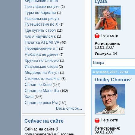
Кирельские столб
Lyafa
Приглашаю попутч
(2)
Туры по Карелии
(1)
Наскальные рисун
Путешествия по Х
(1)
Где купить строп
(11)
Не в сети
Как я научился к
(1)
Палатка ATEMI VA
(40)
Регистрация:
10.01.2007
Передвижение в т
(1)
Уважуха
: 14
Рыбалка не далек
(2)
Круизы по Енисею
(1)
Вверх
Ивановские озёра
(2)
Медведь на Ангул
5 декабря, 2007 - 20:14
(1)
Стоимость машины
(8)
Dmitry Chernov
Сплав по Кове
(144)
Сплав по Мане Вы
(102)
Кача
(346)
Сплав по реке Ры
(160)
Весь список...
Не в сети
Сейчас на сайте
Регистрация:
Сейчас на сайте
0
09.01.2007
пользователей
и
5 гостей
.