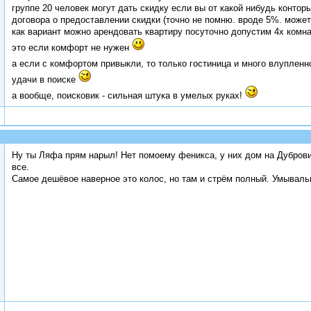
группе 20 человек могут дать скидку если вы от какой нибудь конто
договора о предоставлении скидки (точно не помню. вроде 5%. может
как вариант можно арендовать квартиру посуточно допустим 4х комна
это если комфорт не нужен
а если с комфортом привыкли, то только гостиница и много влупленн
удачи в поиске
а вообще, поисковик - сильная штука в умелых руках!
Ну ты Ляфа прям нарыл! Нет помоему феникса, у них дом на Дубровин
все.
Самое дешёвое наверное это колос, но там и стрём полный. Умывальн