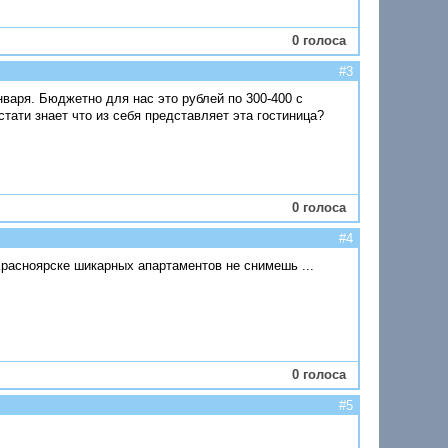
0 голоса
#3
нваря. Бюджетно для нас это рублей по 300-400 с
стати знает что из себя представляет эта гостиница?
0 голоса
#4
 Красноярске шикарных апартаментов не снимешь ...
0 голоса
#5