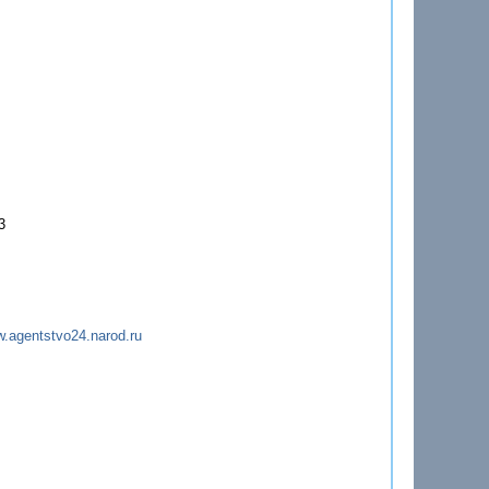
3
.agentstvo24.narod.ru