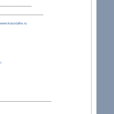
---------------------------
------------------------------------
www.krasstalke.ru
u
------------------------------------------