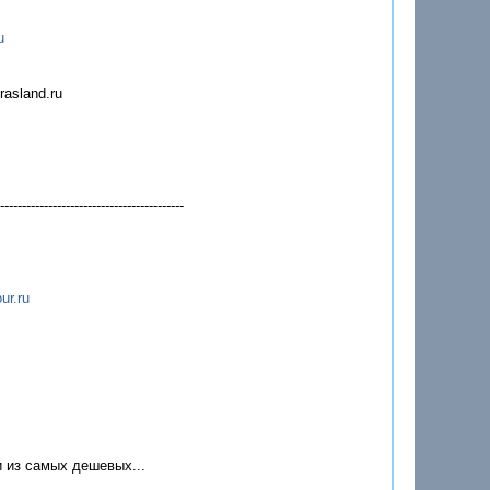
u
rasland.ru
-----------------------------------
ur.ru
 из самых дешевых...