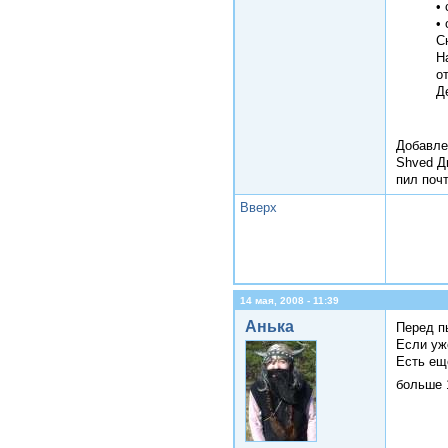
•
•
С
Н
о
Д
Добавле
Shved Ди
пил почт
Вверх
14 мая, 2008 - 11:39
Анька
Перед п
Если уже
Есть еще
больше 1