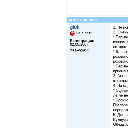
13 мая, 2008 - 10:32
gluk
1. Не п
2. Очен
Не в сети
* Перма
Регистрация:
концом 
02.05.2007
осторож
Уважуха
: 0
* Для с
розового
розовог
* Перма
приёма 
3. Актив
жестком
4. На с
* Оцило
легче пе
* Бронхо
Препара
передоз
5. Для л
Вулнуза
Обладае