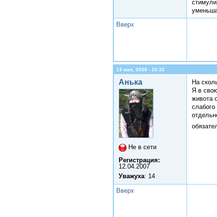
стимули
уменьша
Вверх
13 мая, 2008 - 10:32
Анька
На сколь
Я в свою
живота 
слабого
отдельно
обязате
Не в сети
Регистрация:
12.04.2007
Уважуха
: 14
Вверх