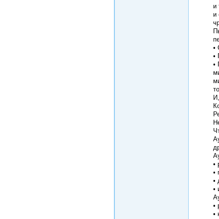
и
и
ч
П
п
•
•
•
м
м
т
И
К
Р
Н
Ч
А
д
А
•
•
•
•
А
•
•