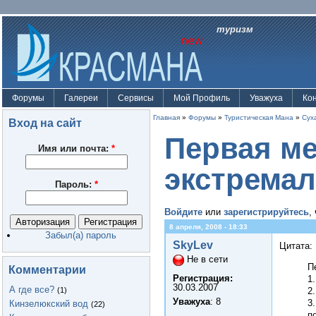
туризм
Форумы
Галереи
Сервисы
Мой Профиль
Уважуха
Ко
Главная
»
Форумы
»
Туристическая Мана
»
Сух
Вход на сайт
Первая ме
Имя или почта:
*
экстрема
Пароль:
*
Войдите
или
зарегистрируйтесь
,
8 апреля, 2008 - 18:33
Забыл(а) пароль
SkyLev
Цитата:
Не в сети
П
Комментарии
Регистрация:
1
30.03.2007
А где все?
(1)
2
Уважуха
: 8
3
Кинзелюкский вод
(22)
п