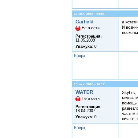
13 мая, 2008 - 09:56
Garfield
а кстат
И возник
Не в сети
несколь
Регистрация:
11.05.2008
Уважуха
: 0
Вверх
13 мая, 2008 - 10:12
WATER
SkyLev, 
медикам
Не в сети
помощь 
Регистрация:
развезло
18.04.2007
частям и
Уважуха
: 0
ничего, 
Вверх