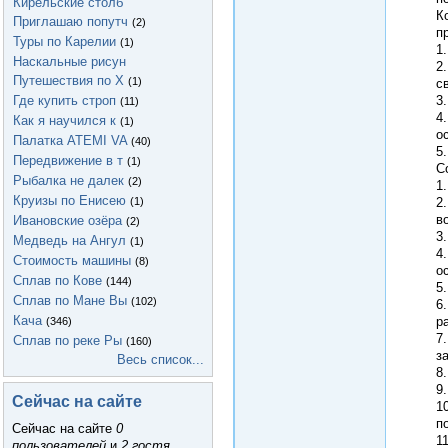
Кирельские столб
К
Приглашаю попутч
(2)
п
Туры по Карелии
(1)
1
Наскальные рисун
2
Путешествия по Х
(1)
с
Где купить строп
3
(11)
4
Как я научился к
(1)
о
Палатка ATEMI VA
(40)
5
Передвижение в т
(1)
С
Рыбалка не далек
(2)
1
Круизы по Енисею
(1)
2
в
Ивановские озёра
(2)
3
Медведь на Ангул
(1)
4
Стоимость машины
(8)
о
Сплав по Кове
(144)
5
Сплав по Мане Вы
(102)
6
Кача
р
(346)
7
Сплав по реке Ры
(160)
з
Весь список...
8
9
Сейчас на сайте
1
п
Сейчас на сайте
0
1
пользователей
и
2 гостя
.