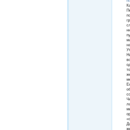
ht
К
П
п
г
с
н
п
м
н
У
Н
в
о
т
ж
м
Е
о
с
Ч
л
м
о
«
Д
ж