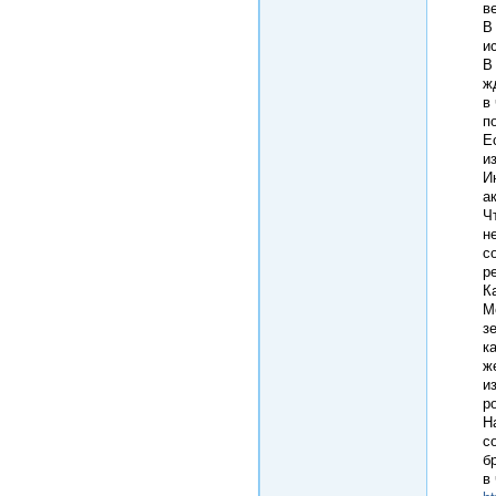
в
В
и
В
ж
в
п
Е
и
И
а
Ч
н
с
р
К
М
з
к
ж
и
p
Н
с
б
в