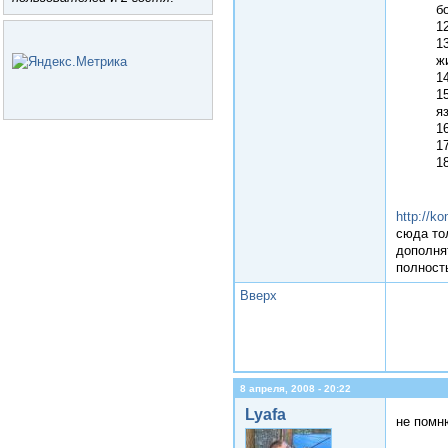
б
1
1
ж
1
1
я
1
1
1
http://k
сюда то
дополнят
полность
Вверх
8 апреля, 2008 - 20:22
Lyafa
не помн