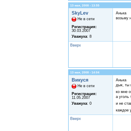
13 мая, 2008 - 13:55
SkyLev
Анька
возьму н
Не в сети
Регистрация:
30.03.2007
Уважуха
: 8
Вверх
13 мая, 2008 - 14:04
Викуся
Анька
дык, ты
Не в сети
ко мне 
Регистрация:
а уголь 
11.05.2007
Уважуха
: 0
и не ст
каждое у
Вверх