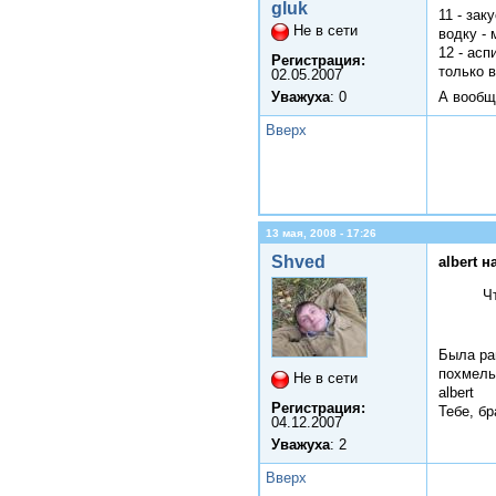
gluk
11 - за
Не в сети
водку -
12 - ас
Регистрация:
только 
02.05.2007
Уважуха
: 0
А вообщ
Вверх
13 мая, 2008 - 17:26
Shved
albert н
Ч
Была ран
похмель
Не в сети
albert
Регистрация:
Тебе, бр
04.12.2007
Уважуха
: 2
Вверх