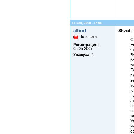
13 мая, 2008 - 17:58
albert
Shved н
Не в сети
О
Регистрация:
Н
03.05.2007
э
Уважуха
: 4
В
р
г
Е
г
з
т
К
Н
э
п
п
ж
У
и
с